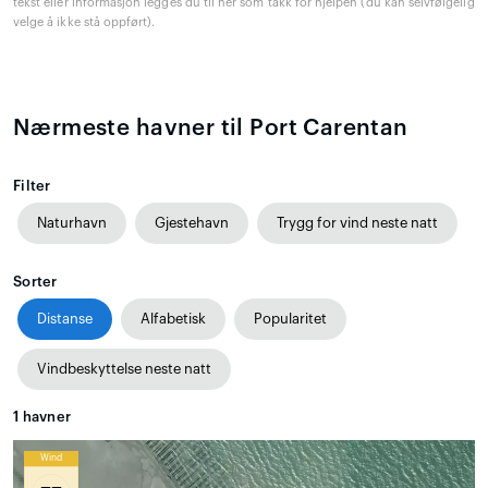
tekst eller informasjon legges du til her som takk for hjelpen (du kan selvfølgelig
velge å ikke stå oppført).
Nærmeste havner til Port Carentan
Filter
Naturhavn
Gjestehavn
Trygg for vind neste natt
Sorter
Distanse
Alfabetisk
Popularitet
Vindbeskyttelse neste natt
1
havner
Wind