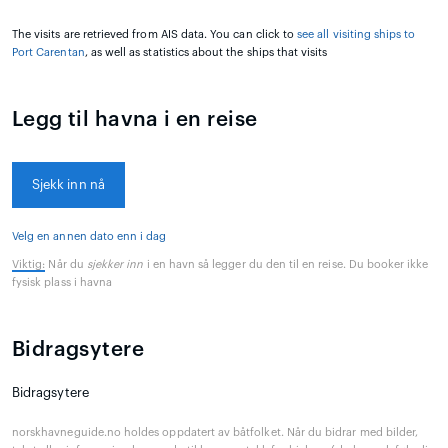
The visits are retrieved from AIS data. You can click to
see all visiting ships to
Port Carentan
, as well as statistics about the ships that visits
Legg til havna i en reise
Sjekk inn nå
Velg en annen dato enn i dag
Viktig:
Når du
sjekker inn
i en havn så legger du den til en reise. Du booker ikke
fysisk plass i havna
Bidragsytere
Bidragsytere
norskhavneguide.no holdes oppdatert av båtfolket. Når du bidrar med bilder,