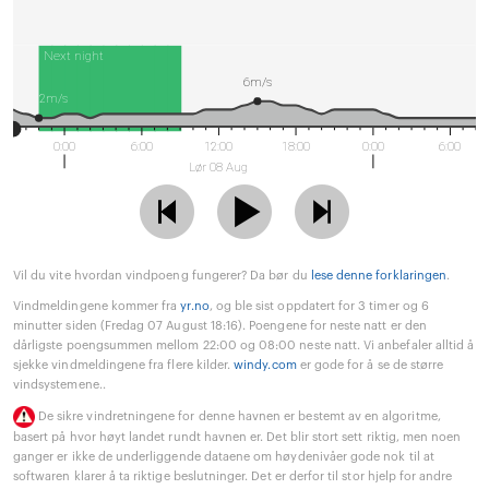
Next night
6m/s
2m/s
0:00
6:00
12:00
18:00
0:00
6:00
Lør 08 Aug
Vil du vite hvordan vindpoeng fungerer? Da bør du
lese denne forklaringen
.
Vindmeldingene kommer fra
yr.no
, og ble sist oppdatert for 3 timer og 6
minutter siden (Fredag 07 August 18:16). Poengene for neste natt er den
dårligste poengsummen mellom 22:00 og 08:00 neste natt. Vi anbefaler alltid å
sjekke vindmeldingene fra flere kilder.
windy.com
er gode for å se de større
vindsystemene..
De sikre vindretningene for denne havnen er bestemt av en algoritme,
basert på hvor høyt landet rundt havnen er. Det blir stort sett riktig, men noen
ganger er ikke de underliggende dataene om høydenivåer gode nok til at
softwaren klarer å ta riktige beslutninger. Det er derfor til stor hjelp for andre