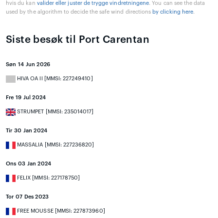
hvis du kan
valider eller juster de trygge vindretningene
. You can see the data
used by the algorithm to decide the safe wind directions
by clicking here
.
Siste besøk til Port Carentan
Søn 14 Jun 2026
HIVA OA II [MMSI: 227249410]
Fre 19 Jul 2024
STRUMPET [MMSI: 235014017]
Tir 30 Jan 2024
MASSALIA [MMSI: 227236820]
Ons 03 Jan 2024
FELIX [MMSI: 227178750]
Tor 07 Des 2023
FREE MOUSSE [MMSI: 227873960]