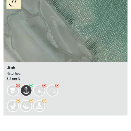
77
Utah
Naturhavn
8.2 nm N