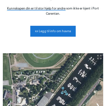
Kunnskapen din er til stor hjelp for andre
som ikke er kjent i Port
Carentan.
📜
Legg til info om havna
❮
❯