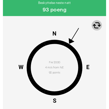
Beskyttelse neste natt
93 poeng
N
Fre 20:00
W
E
4 m/s from NE
92 points
S