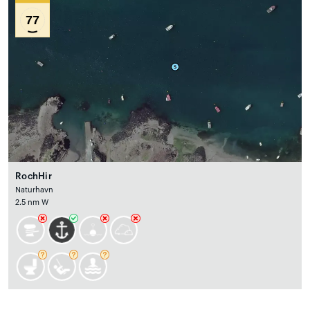
77
RochHir
Naturhavn
2.5 nm W