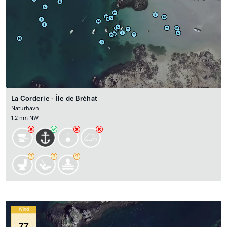
La Corderie - Île de Bréhat
Naturhavn
1.2 nm NW
Wind
77