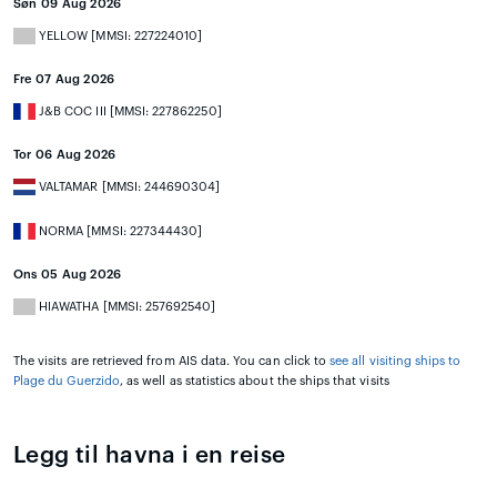
Søn 09 Aug 2026
YELLOW [MMSI: 227224010]
Fre 07 Aug 2026
J&B COC III [MMSI: 227862250]
Tor 06 Aug 2026
VALTAMAR [MMSI: 244690304]
NORMA [MMSI: 227344430]
Ons 05 Aug 2026
HIAWATHA [MMSI: 257692540]
The visits are retrieved from AIS data. You can click to
see all visiting ships to
Plage du Guerzido
, as well as statistics about the ships that visits
Legg til havna i en reise