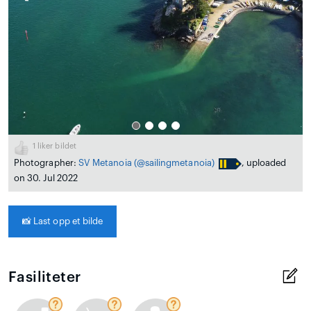
1
liker bildet
Photographer:
SV Metanoia
(@sailingmetanoia)
, uploaded
on 30. Jul 2022
📸
Last opp et bilde
Fasiliteter