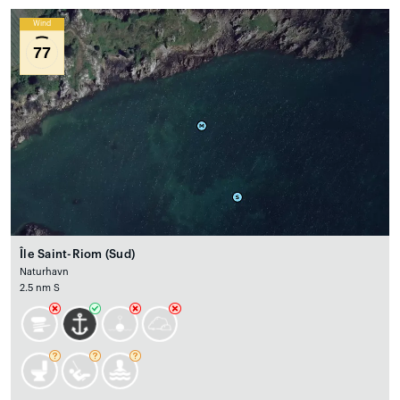
Wind
77
Île Saint-Riom (Sud)
Naturhavn
2.5 nm S