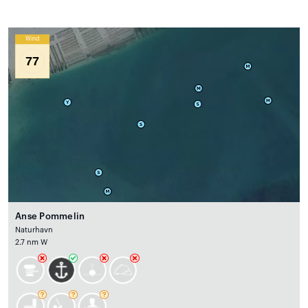
Wind
77
Anse Pommelin
Naturhavn
2.7 nm W