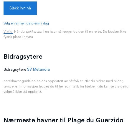
Sjekk inn nå
Velg en annen dato enn i dag
Viktig:
Når du
sjekker inn
i en havn så legger du den til en reise. Du booker ikke
fysisk plass i havna
Bidragsytere
Bidragsytere
SV Metanoia
norskhavneguide.no holdes oppdatert av båtfolket. Når du bidrar med bilder,
tekst eller informasjon legges du til her som takk for hjelpen (du kan selvfølgelig
velge å ikke stå oppført).
Nærmeste havner til Plage du Guerzido