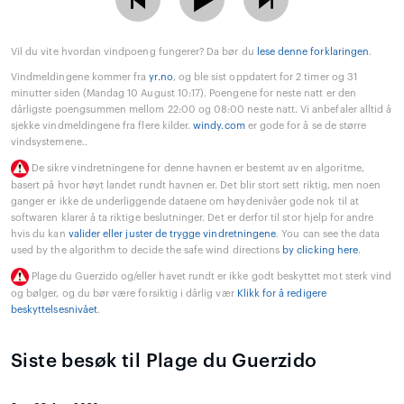
Vil du vite hvordan vindpoeng fungerer? Da bør du
lese denne forklaringen
.
Vindmeldingene kommer fra
yr.no
, og ble sist oppdatert for 2 timer og 31
minutter siden (Mandag 10 August 10:17). Poengene for neste natt er den
dårligste poengsummen mellom 22:00 og 08:00 neste natt. Vi anbefaler alltid å
sjekke vindmeldingene fra flere kilder.
windy.com
er gode for å se de større
vindsystemene..
De sikre vindretningene for denne havnen er bestemt av en algoritme,
basert på hvor høyt landet rundt havnen er. Det blir stort sett riktig, men noen
ganger er ikke de underliggende dataene om høydenivåer gode nok til at
softwaren klarer å ta riktige beslutninger. Det er derfor til stor hjelp for andre
hvis du kan
valider eller juster de trygge vindretningene
. You can see the data
used by the algorithm to decide the safe wind directions
by clicking here
.
Plage du Guerzido og/eller havet rundt er ikke godt beskyttet mot sterk vind
og bølger, og du bør være forsiktig i dårlig vær
Klikk for å redigere
beskyttelsesnivået
.
Siste besøk til Plage du Guerzido