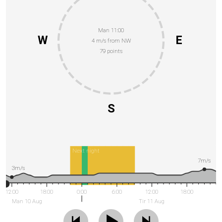
Man 11:00
W
E
4 m/s from NW
79 points
S
Next night
7m/s
3m/s
12:00
18:00
0:00
6:00
12:00
18:00
Man 10 Aug
Tir 11 Aug