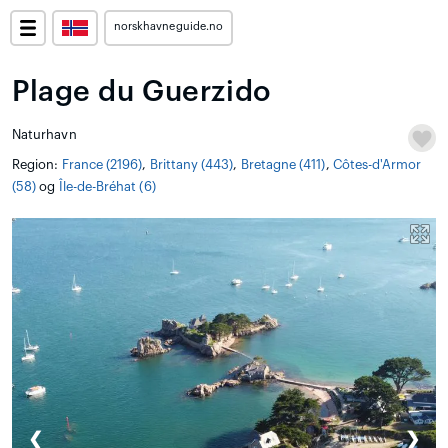
norskhavneguide.no
Plage du Guerzido
Naturhavn
Region:
France (2196)
,
Brittany (443)
,
Bretagne (411)
,
Côtes-d'Armor
(58)
og
Île-de-Bréhat (6)
❮
❯