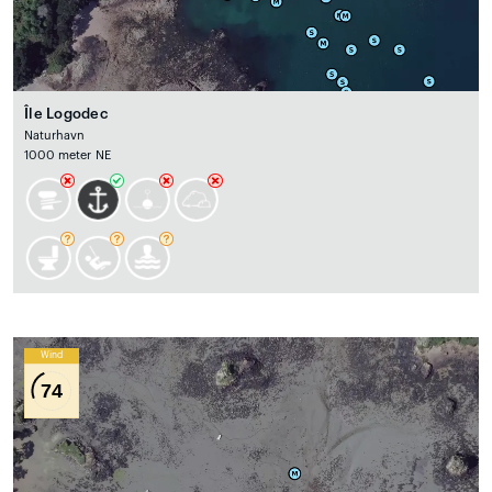
Île Logodec
Naturhavn
1000 meter NE
Wind
74