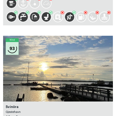
Wind
93
Svinöra
Gjestehavn