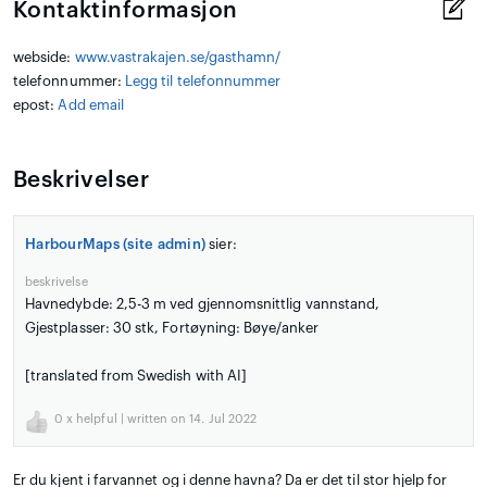
Kontaktinformasjon
webside:
www.vastrakajen.se/gasthamn/
telefonnummer:
Legg til telefonnummer
epost:
Add email
Beskrivelser
HarbourMaps (site admin)
sier:
beskrivelse
Havnedybde: 2,5-3 m ved gjennomsnittlig vannstand,
Gjestplasser: 30 stk, Fortøyning: Bøye/anker
[translated from Swedish with AI]
0
x helpful | written on 14. Jul 2022
Er du kjent i farvannet og i denne havna? Da er det til stor hjelp for