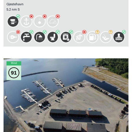
Gjestehavn
5.2 nm S
Wind
91