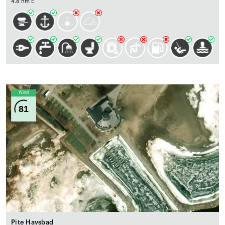
4.8 nm E
Wind
81
Pite Havsbad