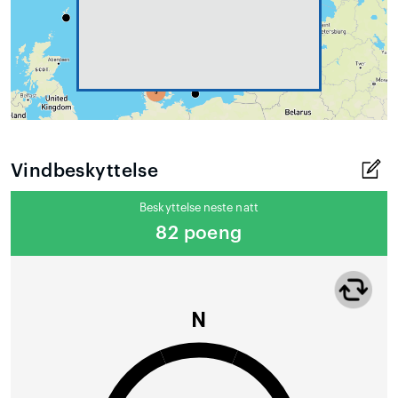
Vindbeskyttelse
Beskyttelse neste natt
82 poeng
N