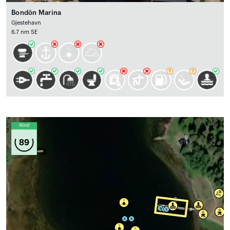
Bondön Marina
Gjestehavn
6.7 nm SE
Wind
89