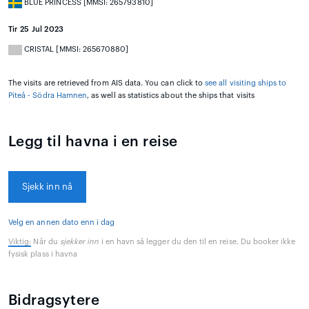
BLUE PRINCESS [MMSI: 265793810]
Tir 25 Jul 2023
CRISTAL [MMSI: 265670880]
The visits are retrieved from AIS data. You can click to
see all visiting ships to
Piteå - Södra Hamnen
, as well as statistics about the ships that visits
Legg til havna i en reise
Sjekk inn nå
Velg en annen dato enn i dag
Viktig:
Når du
sjekker inn
i en havn så legger du den til en reise. Du booker ikke
fysisk plass i havna
Bidragsytere