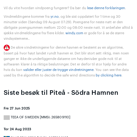
Vil du vite hvordan vindpoeng fungerer? Da bør du
lese denne forklaringen
.
Vindmeldingene kommer fra
yr.no
, og ble sist oppdatert for 1 time og 30
minutter siden (Søndag 09 August 07:29). Poengene for neste natt er den
dårligste poengsummen mellom 22:00 og 08:00 neste natt. Vi anbefaler alltid å
sjekke vindmeldingene fra flere kilder.
windy.com
er gode for å se de større
vindsystemene..
De sikre vindretningene for denne havnen er bestemt av en algoritme,
basert på hvor høyt landet rundt havnen er. Det blir stort sett riktig, men noen
ganger er ikke de underliggende dataene om høydenivåer gode nok til at
softwaren klarer å ta riktige beslutninger. Det er derfor til stor hjelp for andre
hvis du kan
valider eller juster de trygge vindretningene
. You can see the data
used by the algorithm to decide the safe wind directions
by clicking here
.
Siste besøk til Piteå - Södra Hamnen
Fre 27 Jun 2025
TEEA OF SWEDEN [MMSI: 265809110]
Tor 24 Aug 2023