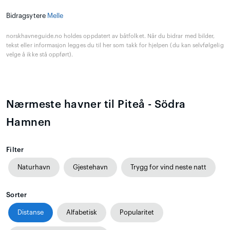
Bidragsytere
Melle
norskhavneguide.no holdes oppdatert av båtfolket. Når du bidrar med bilder,
tekst eller informasjon legges du til her som takk for hjelpen (du kan selvfølgelig
velge å ikke stå oppført).
Nærmeste havner til Piteå - Södra
Hamnen
Filter
Naturhavn
Gjestehavn
Trygg for vind neste natt
Sorter
Distanse
Alfabetisk
Popularitet