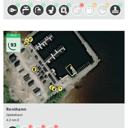
Wind
93
Renöhamn
Gjestehavn
4.2 nm E