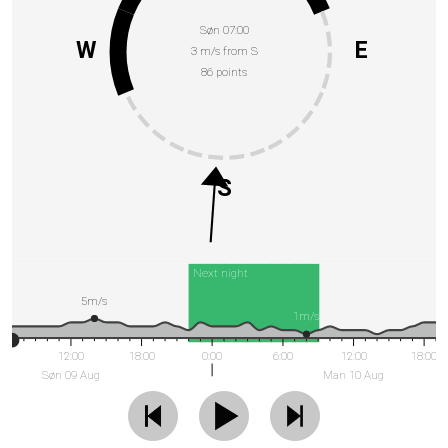
Søn 07:00
W
E
3 m/s from S
86 points
S
Next night
5m/s
1m/s
12:00
18:00
0:00
6:00
12:00
18:00
Søn 09 Aug
Man 10 Aug