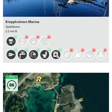
Kleppholmen Marina
Gjestehavn
2.2 nm N
Wind
86