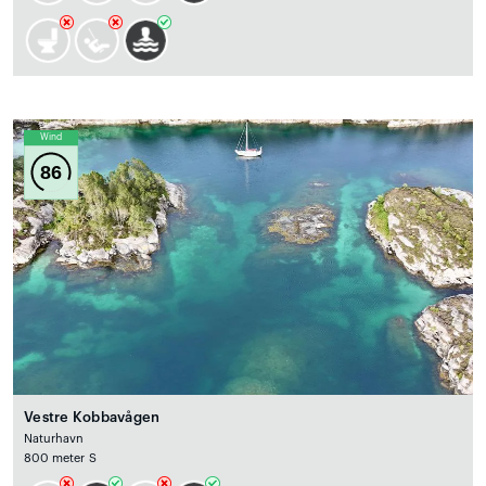
Wind
86
Vestre Kobbavågen
Naturhavn
800 meter S