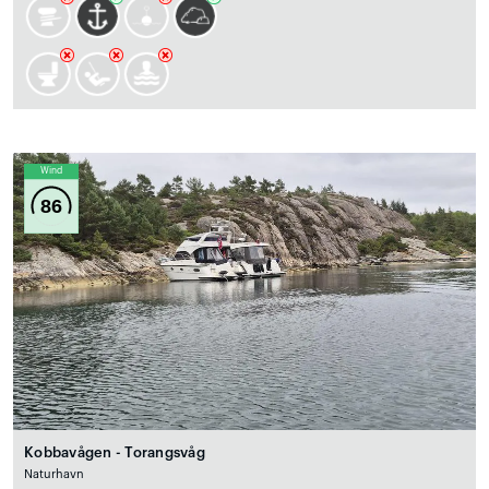
Wind
86
Kobbavågen - Torangsvåg
Naturhavn