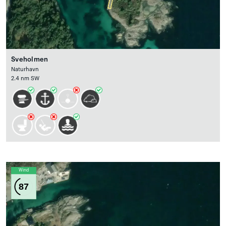
Sveholmen
Naturhavn
2.4 nm SW
Wind
87