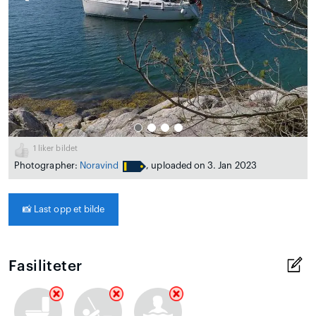
1
liker bildet
Photographer:
Noravind
, uploaded on 3. Jan 2023
📸
Last opp et bilde
Fasiliteter