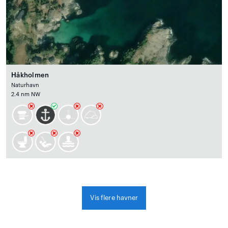
Håkholmen
Naturhavn
2.4 nm NW
Vis flere havner