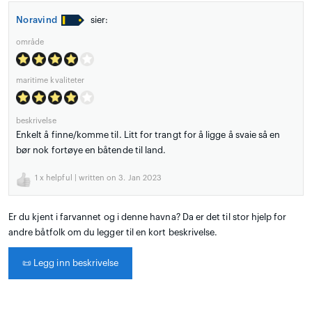
Noravind
sier:
område
maritime kvaliteter
beskrivelse
Enkelt å finne/komme til. Litt for trangt for å ligge å svaie så en
bør nok fortøye en båtende til land.
1
x helpful | written on 3. Jan 2023
Er du kjent i farvannet og i denne havna? Da er det til stor hjelp for
andre båtfolk om du legger til en kort beskrivelse.
📜
Legg inn beskrivelse