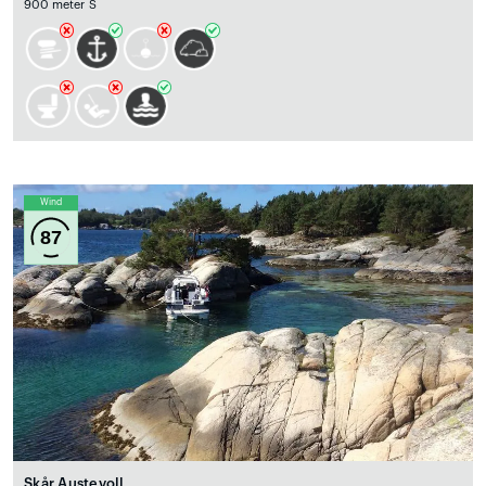
900 meter S
Wind
87
Skår Austevoll