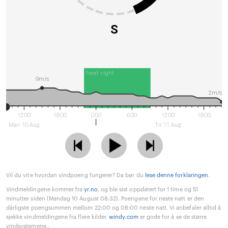
S
Next night
9m/s
2m/s
12:00
18:00
0:00
6:00
12:00
18:00
Man 10 Aug
Tir 11 Aug
Vil du vite hvordan vindpoeng fungerer? Da bør du
lese denne forklaringen
.
Vindmeldingene kommer fra
yr.no
, og ble sist oppdatert for 1 time og 51
minutter siden (Mandag 10 August 08:32). Poengene for neste natt er den
dårligste poengsummen mellom 22:00 og 08:00 neste natt. Vi anbefaler alltid å
sjekke vindmeldingene fra flere kilder.
windy.com
er gode for å se de større
vindsystemene..