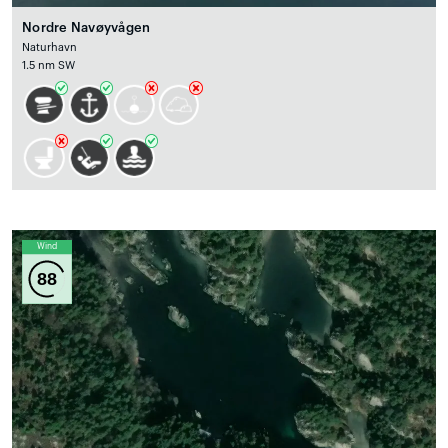
Nordre Navøyvågen
Naturhavn
1.5 nm SW
Wind
88