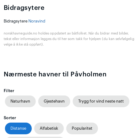
Bidragsytere
Bidragsytere
Noravind
norskhavneguide.no holdes oppdatert av båtfolket. Når du bidrar med bilder,
tekst eller informasjon legges du til her som takk for hjelpen (du kan selvfølgelig
velge å ikke stå oppført).
Nærmeste havner til Påvholmen
Filter
Naturhavn
Gjestehavn
Trygg for vind neste natt
Sorter
Distanse
Alfabetisk
Popularitet