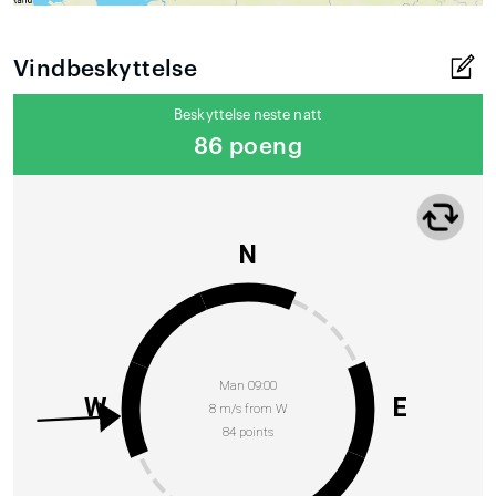
Vindbeskyttelse
Beskyttelse neste natt
86 poeng
N
Man 09:00
W
E
8 m/s from W
84 points