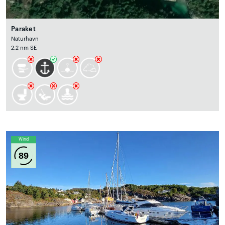
Paraket
Naturhavn
2.2 nm SE
Wind
89