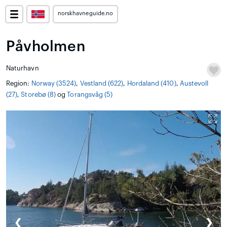
norskhavneguide.no
Påvholmen
Naturhavn
Region:
Norway (3524)
,
Vestland (622)
,
Hordaland (410)
,
Austevoll
(27)
,
Storebø (8)
og
Torangsvåg (5)
❮
❯