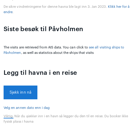
De sikre vindretningene for denne havna ble lagt inn 3. Jan 2023.
Klikk her for å
endre
.
Siste besøk til Påvholmen
The visits are retrieved from AIS data. You can click to
see all visiting ships to
Påvholmen
, as well as statistics about the ships that visits
Legg til havna i en reise
Sjekk inn nå
Velg en annen dato enn i dag
Viktig:
Når du
sjekker inn
i en havn så legger du den til en reise. Du booker ikke
fysisk plass i havna