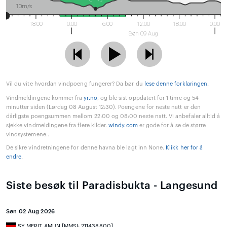
10m/s
18:00
0:00
6:00
12:00
18:00
0:00
Søn 09 Aug
Vil du vite hvordan vindpoeng fungerer? Da bør du
lese denne forklaringen
.
Vindmeldingene kommer fra
yr.no
, og ble sist oppdatert for 1 time og 54
minutter siden (Lørdag 08 August 12:30). Poengene for neste natt er den
dårligste poengsummen mellom 22:00 og 08:00 neste natt. Vi anbefaler alltid å
sjekke vindmeldingene fra flere kilder.
windy.com
er gode for å se de større
vindsystemene..
De sikre vindretningene for denne havna ble lagt inn None.
Klikk her for å
endre
.
Siste besøk til Paradisbukta - Langesund
Søn 02 Aug 2026
SY MERIT AMUN [MMSI: 211438800]