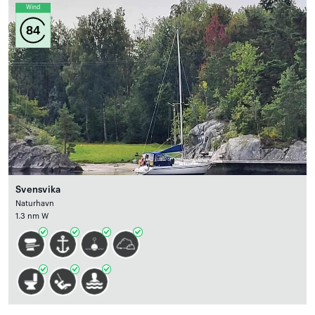
Wind
84
Svensvika
Naturhavn
1.3 nm W