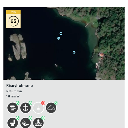
Wind
65
Risøyholmene
Naturhavn
1.6 nm W