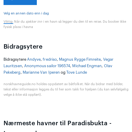
Velg en annen dato enn i dag
Viktig:
Når du
sjekker inn
i en havn så legger du den til en reise. Du booker ikke
fysisk plass i havna
Bidragsytere
Bidragsytere
Andyve
,
fredriso
,
Magnus Rygge Fimreite
,
Vegar
Lauritzsen
,
Anonymous sailor 196574
,
Michael Engman
,
Olav
Pekeberg
,
Marianne Van Iperen
og
Tove Lunde
norskhavneguide.no holdes oppdatert av båtfolket. Når du bidrar med bilder,
tekst eller informasjon legges du til her som takk for hjelpen (du kan selvfølgelig
velge å ikke stå oppført).
Nærmeste havner til Paradisbukta -