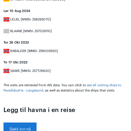
Lør 10 Aug 2024
LELIEL [MMSI: 258265070]
BLAANE [MMSI: 257026110]
Tor 26 Okt 2023
RABALDER [MMSI: 259005920]
Tir 17 Okt 2023
VAARE [MMSI: 257729630]
The visits are retrieved from AIS data. You can click to
see all visiting ships to
Paradisbukta - Langesund
, as well as statistics about the ships that visits
Legg til havna i en reise
Sjekk inn nå