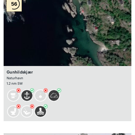
56
Gunhildskjær
Naturhavn
1.2 nm SW