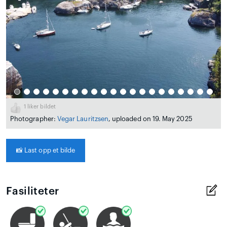
1
liker bildet
Photographer:
Vegar Lauritzsen
, uploaded on 19. May 2025
📸
Last opp et bilde
Fasiliteter