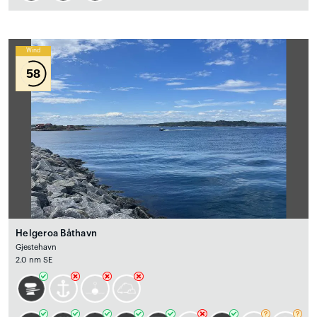
Wind
58
Helgeroa Båthavn
Gjestehavn
2.0 nm SE