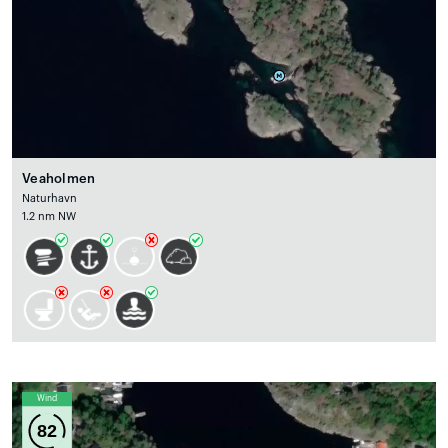
Veaholmen
Naturhavn
1.2 nm NW
Wind
82