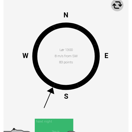
N
Lør 13:00
W
E
8 m/s from SW
83 points
S
Next night
3m/s