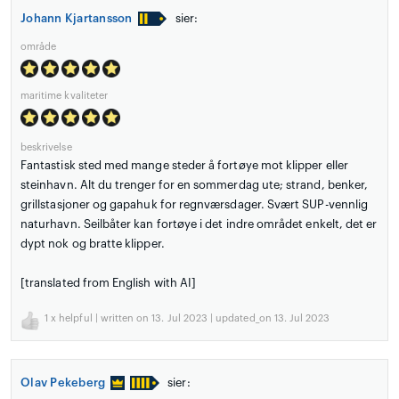
Johann Kjartansson
sier:
område
maritime kvaliteter
beskrivelse
Fantastisk sted med mange steder å fortøye mot klipper eller
steinhavn. Alt du trenger for en sommerdag ute; strand, benker,
grillstasjoner og gapahuk for regnværsdager. Svært SUP-vennlig
naturhavn. Seilbåter kan fortøye i det indre området enkelt, det er
dypt nok og bratte klipper.
[translated from English with AI]
1
x helpful | written on 13. Jul 2023 | updated_on 13. Jul 2023
Olav Pekeberg
sier: