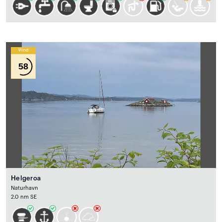
Wind
58
Helgeroa
Naturhavn
2.0 nm SE