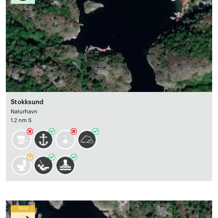
Stokksund
Naturhavn
1.2 nm S
Wind