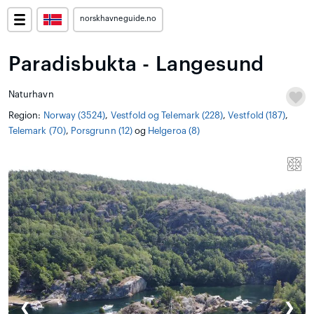
norskhavneguide.no
Paradisbukta - Langesund
Naturhavn
Region:
Norway (3524)
,
Vestfold og Telemark (228)
,
Vestfold (187)
,
Telemark (70)
,
Porsgrunn (12)
og
Helgeroa (8)
❮
❯