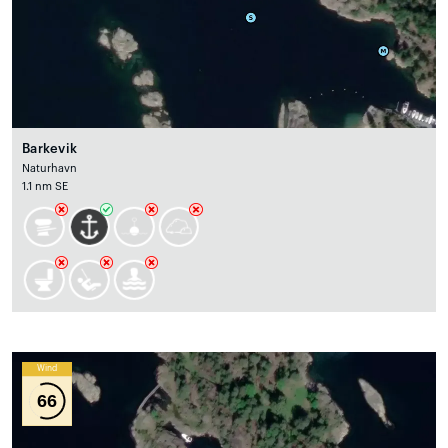
Barkevik
Naturhavn
1.1 nm SE
Wind
66