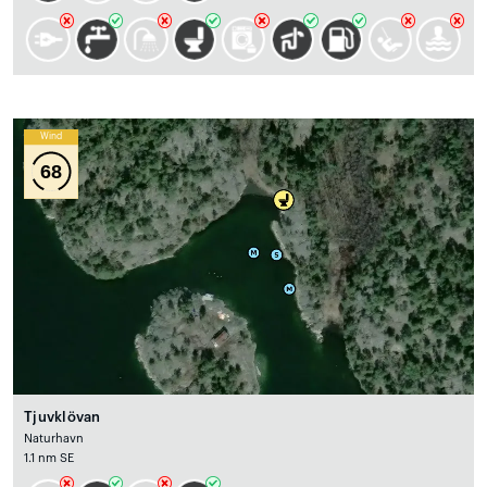
Wind
68
Tjuvklövan
Naturhavn
1.1 nm SE