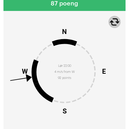
87 poeng
N
Lør 22:00
W
E
4 m/s from W
92 points
S