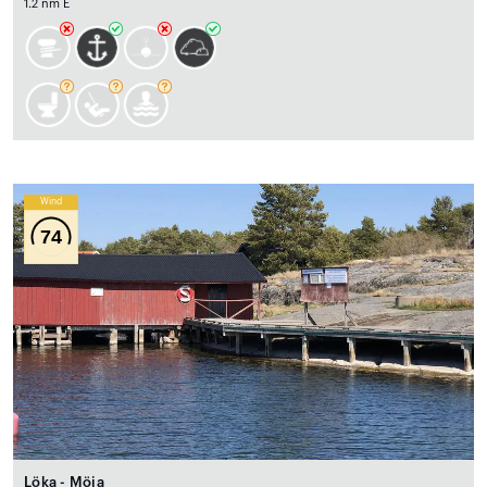
1.2 nm E
Wind
74
Löka - Möja