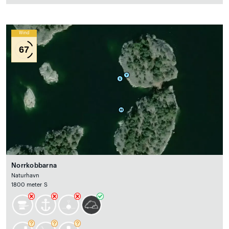
Wind
67
Norrkobbarna
Naturhavn
1800 meter S