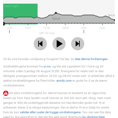
Next night
3m/s
10m/s
0:00
6:00
12:00
18:00
0:00
6:00
Søn 09 Aug
Vil du vite hvordan vindpoeng fungerer? Da bør du
lese denne forklaringen
.
Vindmeldingene kommer fra
yr.no
, og ble sist oppdatert for 1 time og 33
minutter siden (Lørdag 08 August 21:29). Poengene for neste natt er den
dårligste poengsummen mellom 22:00 og 08:00 neste natt. Vi anbefaler alltid å
sjekke vindmeldingene fra flere kilder.
windy.com
er gode for å se de større
vindsystemene..
De sikre vindretningene for denne havnen er bestemt av en algoritme,
basert på hvor høyt landet rundt havnen er. Det blir stort sett riktig, men noen
ganger er ikke de underliggende dataene om høydenivåer gode nok til at
softwaren klarer å ta riktige beslutninger. Det er derfor til stor hjelp for andre
hvis du kan
valider eller juster de trygge vindretningene
. You can see the data
used by the algorithm to decide the safe wind directions
by clicking here
.