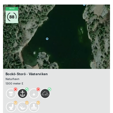
Wind
88
Bockö-Storö - Västerviken
Naturhavn
1300 meter E