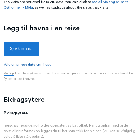
The visits are retrieved from AIS data. You can click to
see all visiting ships to
Ostholmen - Möja
, as well as statistics about the ships that visits
Legg til havna i en reise
Sjekk inn nå
Velg en annen dato enn i dag
Viktig:
Når du
sjekker inn
i en havn så legger du den til en reise. Du booker ikke
fysisk plass i havna
Bidragsytere
Bidragsytere
norskhavneguide.no holdes oppdatert av båtfolket. Når du bidrar med bilder,
tekst eller informasjon legges du til her som takk for hjelpen (du kan selvfølgelig
velge å ikke stå oppført).