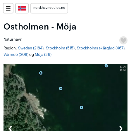
norskhavneguide.no
Ostholmen - Möja
Naturhavn
Region:
Sweden (2184)
,
Stockholm (515)
,
Stockholms skärgård (467)
,
Värmdö (208)
og
Möja (39)
❮
❯