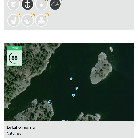
Wind
88
Lökaholmarna
Naturhavn