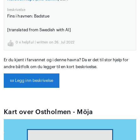
beskrivelse
Fins i havnen: Badstue
[translated from Swedish with AI]
0
x helpful | written on 26. Jul 2022
Er du kjent i farvannet og i denne havna? Da er det til stor hjelp for
andre båtfolk om du legger til en kort beskrivelse.
📜
Legg inn beskrivelse
Kart over Ostholmen - Möja