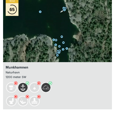
Wind
65
Munkhamnen
Naturhavn
1200 meter SW