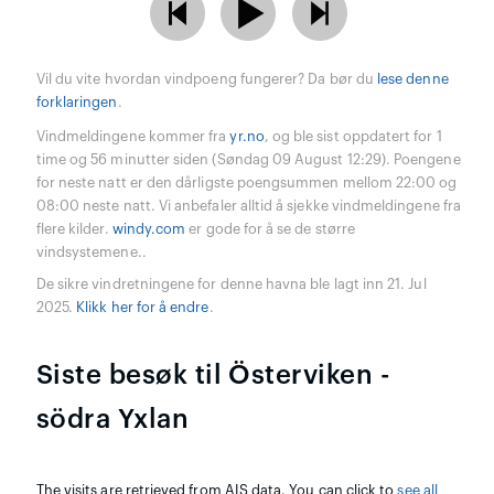
Vil du vite hvordan vindpoeng fungerer? Da bør du
lese denne
forklaringen
.
Vindmeldingene kommer fra
yr.no
, og ble sist oppdatert for 1
time og 56 minutter siden (Søndag 09 August 12:29). Poengene
for neste natt er den dårligste poengsummen mellom 22:00 og
08:00 neste natt. Vi anbefaler alltid å sjekke vindmeldingene fra
flere kilder.
windy.com
er gode for å se de større
vindsystemene..
De sikre vindretningene for denne havna ble lagt inn 21. Jul
2025.
Klikk her for å endre
.
Siste besøk til Österviken -
södra Yxlan
The visits are retrieved from AIS data. You can click to
see all