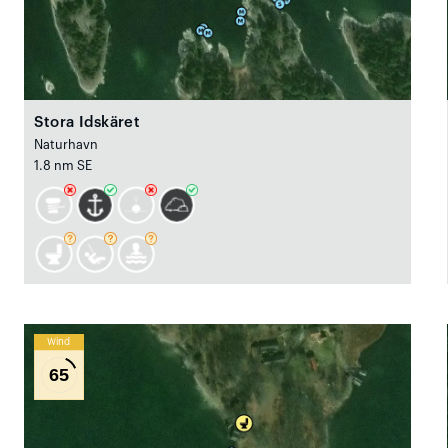
Stora Idskäret
Naturhavn
1.8 nm SE
Wind
65