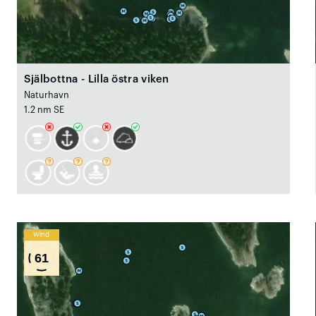
Själbottna - Lilla östra viken
Naturhavn
1.2 nm SE
Wind
61