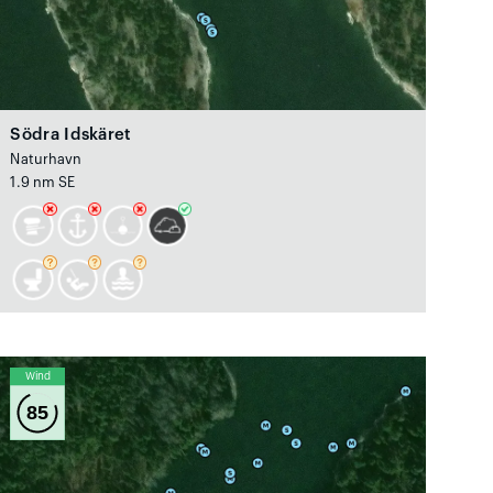
Södra Idskäret
Naturhavn
1.9 nm SE
Wind
85