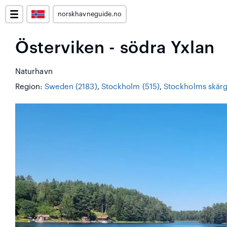
norskhavneguide.no
Österviken - södra Yxlan
Naturhavn
Region:
Sweden (2183)
,
Stockholm (515)
,
Stockholms skärg