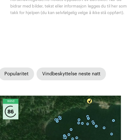
bidrar med bilder, tekst eller informasjon legges du til her som
takk for hjelpen (du kan selvfølgelig velge å ikke stå oppført).
Popularitet
Vindbeskyttelse neste natt
Wind
86