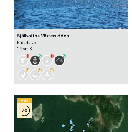
Själbottna Västerudden
Naturhavn
1.4 nm S
Wind
70