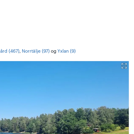
ård (467)
,
Norrtälje (97)
og
Yxlan (9)