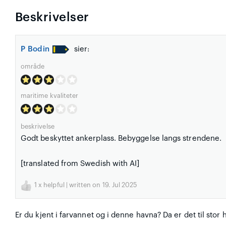
Beskrivelser
P Bodin
sier:
område
maritime kvaliteter
beskrivelse
Godt beskyttet ankerplass. Bebyggelse langs strendene.
[translated from Swedish with AI]
1
x helpful | written on 19. Jul 2025
Er du kjent i farvannet og i denne havna? Da er det til stor 