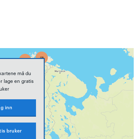
 kartene må du
r lage en gratis
uker
g inn
tis bruker