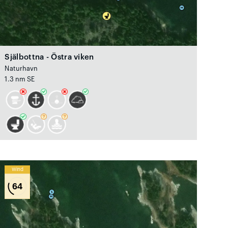
Själbottna - Östra viken
Naturhavn
1.3 nm SE
Wind
64