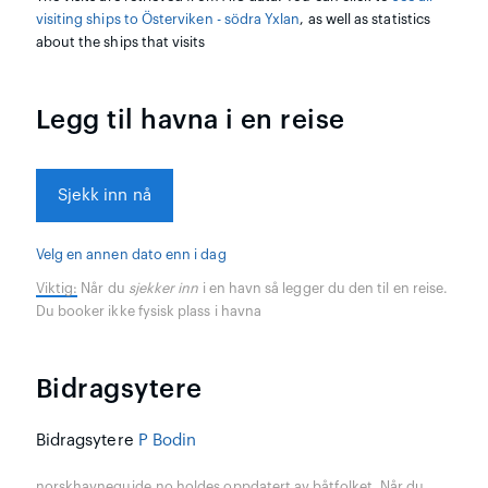
visiting ships to Österviken - södra Yxlan
, as well as statistics
about the ships that visits
Legg til havna i en reise
Sjekk inn nå
Velg en annen dato enn i dag
Viktig:
Når du
sjekker inn
i en havn så legger du den til en reise.
Du booker ikke fysisk plass i havna
Bidragsytere
Bidragsytere
P Bodin
norskhavneguide.no holdes oppdatert av båtfolket. Når du