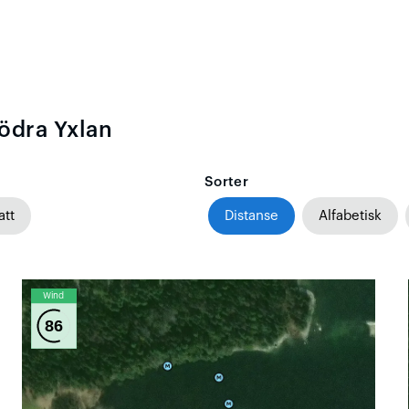
södra Yxlan
Sorter
att
Distanse
Alfabetisk
Wind
86