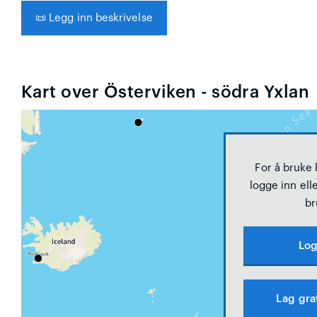
📜
Legg inn beskrivelse
Kart over Österviken - södra Yxlan
For å bruke
logge inn elle
br
Log
Lag gra