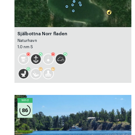
Själbottna Norr fladen
Naturhavn
1.0 nm S
Wind
86