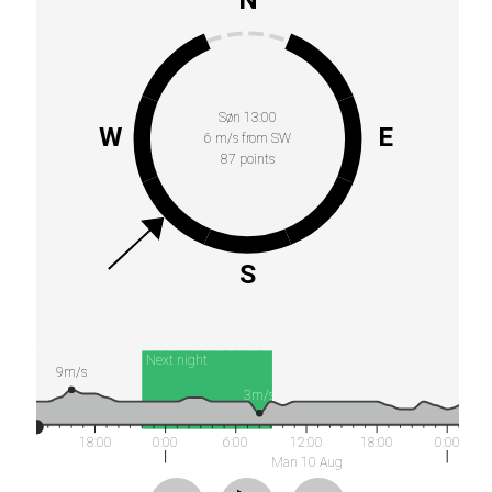
Søn 13:00
W
E
6 m/s from SW
87 points
S
Next night
9m/s
3m/s
18:00
0:00
6:00
12:00
18:00
0:00
Man 10 Aug