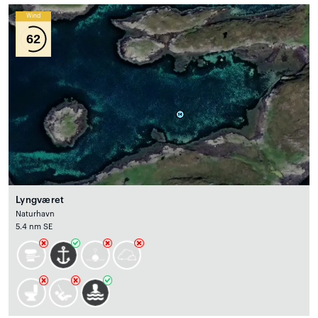
Wind
62
Lyngværet
Naturhavn
5.4 nm SE