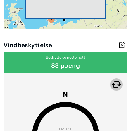
Vindbeskyttelse
Beskyttelse neste natt
83 poeng
N
Lør 08:00