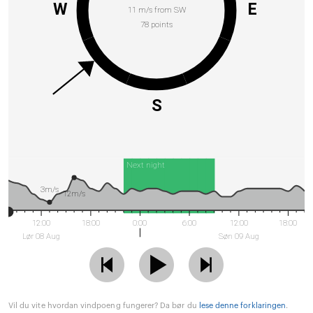
W
E
11 m/s from SW
78 points
S
Next night
3m/s
12m/s
12:00
18:00
0:00
6:00
12:00
18:00
Lør 08 Aug
Søn 09 Aug
Vil du vite hvordan vindpoeng fungerer? Da bør du
lese denne forklaringen
.