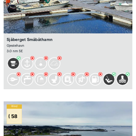
Sjåberget Småbåthamn
Gjestehavn
3.0 nm SE
Wind
58