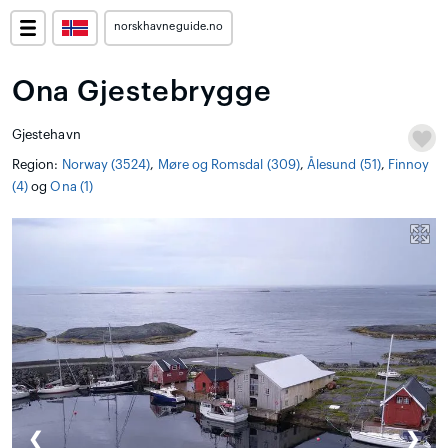
norskhavneguide.no
Ona Gjestebrygge
Gjestehavn
Region:
Norway (3524)
,
Møre og Romsdal (309)
,
Ålesund (51)
,
Finnoy
(4)
og
Ona (1)
❮
❯