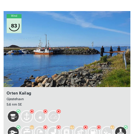
Wind
83
Orten Kailag
Gjestehavn
5.6 nm SE