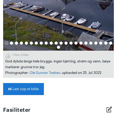
1
liker bildet
God dybde langs hele brygga, ingen kjetting, strøm og vann, bøye
markerer grunne tror jeg
Photographer:
Ole Gunnar Tveiten
, uploaded on 25. Jul 2022
📸
Last opp et bilde
Fasiliteter