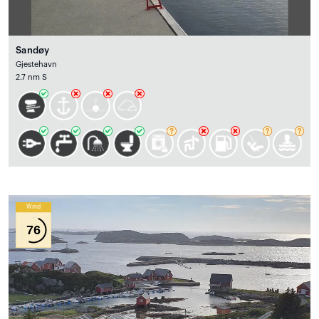
Sandøy
Gjestehavn
2.7 nm S
Wind
76