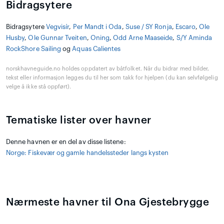
Bidragsytere
Bidragsytere
Vegvisír
,
Per Mandt i Oda
,
Suse / SY Ronja
,
Escaro
,
Ole
Husby
,
Ole Gunnar Tveiten
,
Oning
,
Odd Arne Maaseide
,
S/Y Aminda
RockShore Sailing
og
Aquas Calientes
norskhavneguide.no holdes oppdatert av båtfolket. Når du bidrar med bilder,
tekst eller informasjon legges du til her som takk for hjelpen (du kan selvfølgelig
velge å ikke stå oppført).
Tematiske lister over havner
Denne havnen er en del av disse listene:
Norge: Fiskevær og gamle handelssteder langs kysten
Nærmeste havner til Ona Gjestebrygge