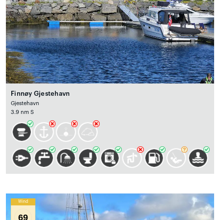
Finnøy Gjestehavn
Gjestehavn
3.9 nm S
Wind
69