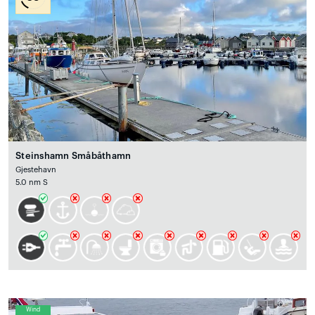
Steinshamn Småbåthamn
Gjestehavn
5.0 nm S
Wind