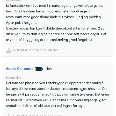
beskrivelse
Et fantastisk område med fin natur og mange velholdte gamle
hus. Ona Havstuer har rom og leiligheter for utleige. Fin
restaurant med gode tilbud både til frokost, lunsj og middag.
Åpen pub i helgene.
Gjestebryggen har kun 4 doble shucokontakter for strøm, 2 av
disse var ute av drift og de 2 andre har nok sett bedre dager. Det
er vann på brygga og et fint sanitærbygg ved fergekaia.
1
x helpful | written on 11. Jul 2025
Aquas Calientes
sier:
beskrivelse
Dersom alle plassene ved flytebrygga er opptatt er det mulig å
fortøye til trekkene utenfor de store naustene i gjestehavner. Det
henger skilt på veggen med tlf/vipps for kaileie til eieren. Det er en
kai merket "Beredskapskai". Denne må alltid være tilgjengelig for
ambulansebåten, så akkurat der må ingen fortøye!