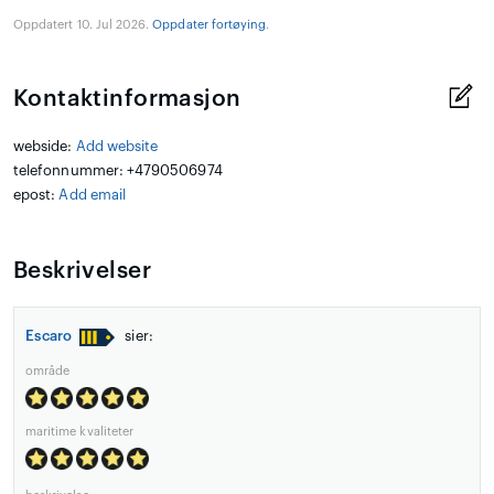
Oppdatert 10. Jul 2026.
Oppdater fortøying
.
Kontaktinformasjon
webside:
Add website
telefonnummer: +4790506974
epost:
Add email
Beskrivelser
Escaro
sier:
område
maritime kvaliteter