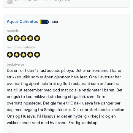
1
x helpful | written on 3. Aug 2024
Aquas Calientes
sier:
område
maritime kvaliteter
beskrivelse
Det er for tiden 17 fastboende på øya. Det er en kombinert kafé/
strikkebutikk som er åpen gjennom hele året. Ona Havstuer har
overnatting åpent hele året og flott restaurant som er åpen fra
mai til ut september med god mat og alle rettigheter i baren. Det
er også to keramikkverksteder og ett galleri, samt flere
overnattingssteder. Det går ferje til Ona-Husøya fire ganger per
dag med avgang fra Småge ferjekai. Det er bruforbindelse mellom
Ona og Husøya. På Husøya er det en nydelig kirkegård og en
vakker sandstrand med hvit sand. Frodig landskap.