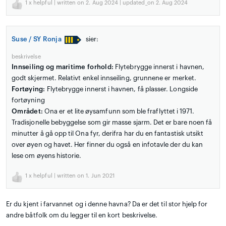
1
x helpful | written on 2. Aug 2024 | updated_on 2. Aug 2024
Suse / SY Ronja
sier:
beskrivelse
Innseiling og maritime forhold:
Flytebrygge innerst i havnen,
godt skjermet. Relativt enkel innseiling, grunnene er merket.
Fortøying:
Flytebrygge innerst i havnen, få plasser. Longside
fortøyning
Området:
Ona er et lite øysamfunn som ble fraflyttet i 1971.
Tradisjonelle bebyggelse som gir masse sjarm. Det er bare noen få
minutter å gå opp til Ona fyr, derifra har du en fantastisk utsikt
over øyen og havet. Her finner du også en infotavle der du kan
lese om øyens historie.
1
x helpful | written on 1. Jun 2021
Er du kjent i farvannet og i denne havna? Da er det til stor hjelp for
andre båtfolk om du legger til en kort beskrivelse.