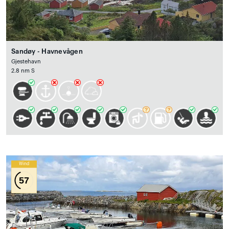
Sandøy - Havnevågen
Gjestehavn
2.8 nm S
Wind
57