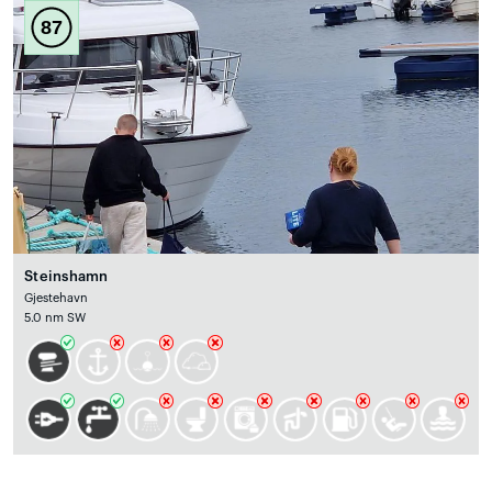
87
Steinshamn
Gjestehavn
5.0 nm SW