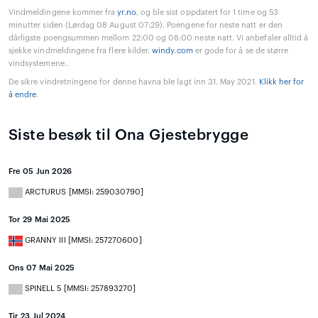
Vindmeldingene kommer fra
yr.no
, og ble sist oppdatert for 1 time og 53
minutter siden (Lørdag 08 August 07:29). Poengene for neste natt er den
dårligste poengsummen mellom 22:00 og 08:00 neste natt. Vi anbefaler alltid å
sjekke vindmeldingene fra flere kilder.
windy.com
er gode for å se de større
vindsystemene..
De sikre vindretningene for denne havna ble lagt inn 31. May 2021.
Klikk her for
å endre
.
Siste besøk til Ona Gjestebrygge
Fre 05 Jun 2026
ARCTURUS [MMSI: 259030790]
Tor 29 Mai 2025
GRANNY III [MMSI: 257270600]
Ons 07 Mai 2025
SPINELL 5 [MMSI: 257893270]
Tir 23 Jul 2024