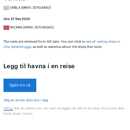
EMBLA [MMSI: 257624850]
Ons 27 Des 2023
NICAMA [MMSI: 257046360]
The visits are retrieved from AIS data. You can click to
see all visiting ships to
Ona Gjestebrygge
, as well as statistics about the ships that visits
Legg til havna i en reise
Sjekk inn nå
Velg en annen dato enn i dag
Viktig:
Når du
sjekker inn
i en havn så legger du den til en reise. Du booker ikke
fysisk plass i havna