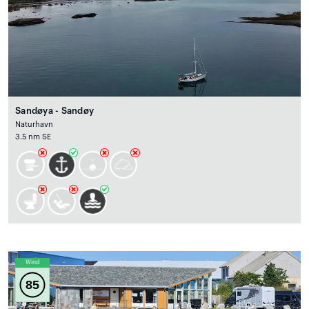
Sandøya - Sandøy
Naturhavn
3.5 nm SE
Wind
85