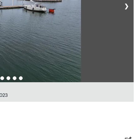
❯
2023