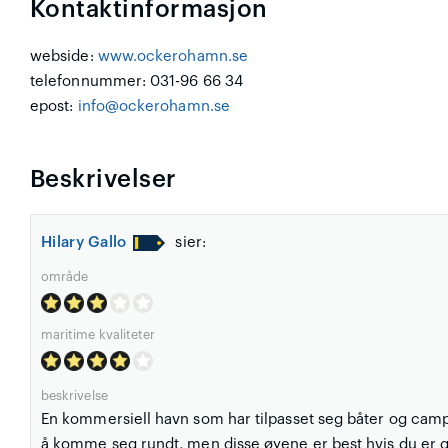
Kontaktinformasjon
webside:
www.ockerohamn.se
telefonnummer: 031-96 66 34
epost:
info@ockerohamn.se
Beskrivelser
Hilary Gallo
sier:
område
maritime kvaliteter
beskrivelse
En kommersiell havn som har tilpasset seg båter og campi
å komme seg rundt, men disse øyene er best hvis du er glad 