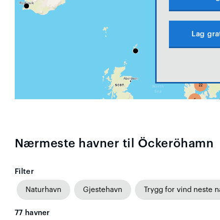
Lag gra
Nærmeste havner til Öckeröhamn
Filter
Naturhavn
Gjestehavn
Trygg for vind neste n
77
havner