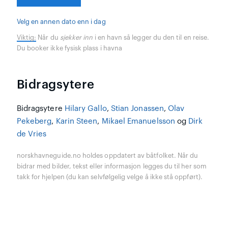
Velg en annen dato enn i dag
Viktig:
Når du
sjekker inn
i en havn så legger du den til en reise.
Du booker ikke fysisk plass i havna
Bidragsytere
Bidragsytere
Hilary Gallo
,
Stian Jonassen
,
Olav
Pekeberg
,
Karin Steen
,
Mikael Emanuelsson
og
Dirk
de Vries
norskhavneguide.no holdes oppdatert av båtfolket. Når du
bidrar med bilder, tekst eller informasjon legges du til her som
takk for hjelpen (du kan selvfølgelig velge å ikke stå oppført).