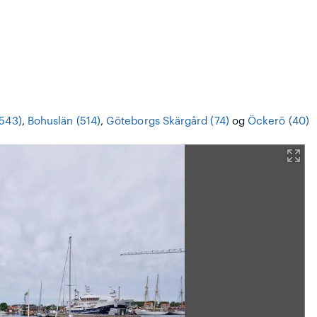
(543)
,
Bohuslän (514)
,
Göteborgs Skärgård (74)
og
Öckerö (40)