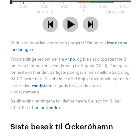
6:00
12:00
18:00
0:00
6:00
12:00
Fre 07 Aug
Lør 08 Aug
Vil du vite hvordan vindpoeng fungerer? Da bør du
lese denne
forklaringen
.
Vindmeldingene kommer fra
yr.no
, og ble sist oppdatert for 2
timer og 9 minutter siden (Fredag 07 August 01:29). Poengene
for neste natt er den dårligste poengsummen mellom 22:00 og
08:00 neste natt. Vi anbefaler alltid å sjekke vindmeldingene fra
flere kilder.
windy.com
er gode for å se de større
vindsystemene..
De sikre vindretningene for denne havna ble lagt inn 3. Apr
2023.
Klikk her for å endre
.
Siste besøk til Öckeröhamn