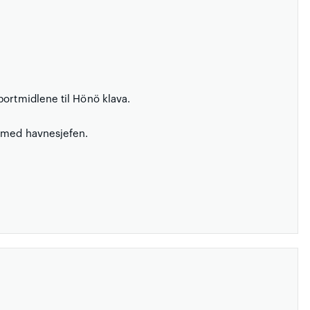
portmidlene til Hönö klava.
e med havnesjefen.