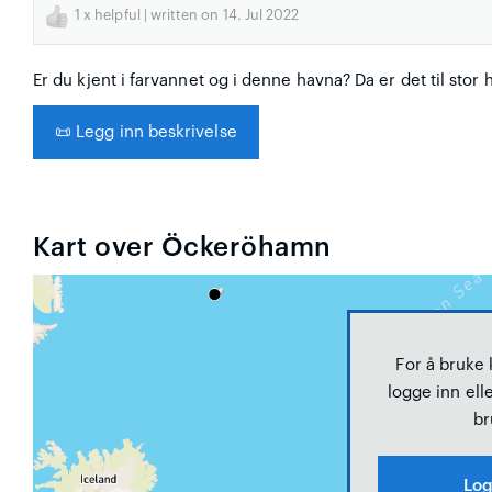
1
x helpful | written on 14. Jul 2022
Er du kjent i farvannet og i denne havna? Da er det til stor 
📜
Legg inn beskrivelse
Kart over Öckeröhamn
For å bruke
logge inn elle
br
Log