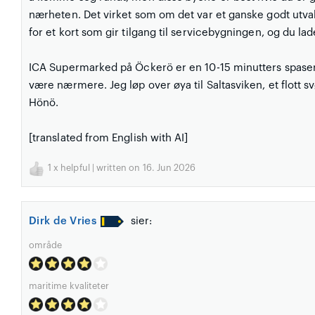
nærheten. Det virket som om det var et ganske godt utva
for et kort som gir tilgang til servicebygningen, og du la
ICA Supermarked på Öckerö er en 10-15 minutters spaser
være nærmere. Jeg løp over øya til Saltasviken, et flott
Hönö.
[translated from English with AI]
1
x helpful | written on 16. Jun 2026
Dirk de Vries
sier:
område
maritime kvaliteter