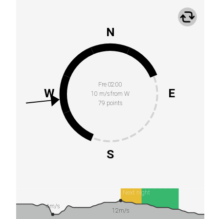
N
Fre 02:00
W
E
10 m/s from W
79 points
S
Next night
4m/s
12m/s