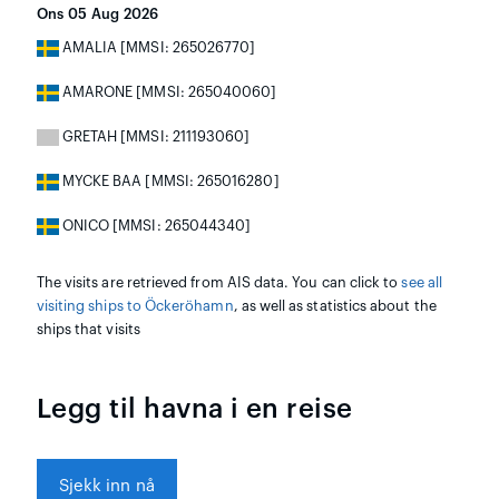
Ons 05 Aug 2026
AMALIA [MMSI: 265026770]
AMARONE [MMSI: 265040060]
GRETAH [MMSI: 211193060]
MYCKE BAA [MMSI: 265016280]
ONICO [MMSI: 265044340]
The visits are retrieved from AIS data. You can click to
see all
visiting ships to Öckeröhamn
, as well as statistics about the
ships that visits
Legg til havna i en reise
Sjekk inn nå