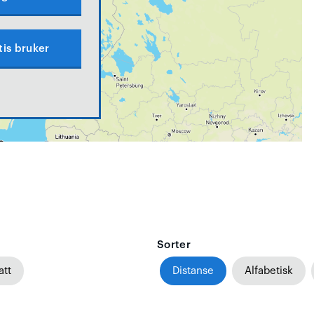
tis bruker
Sorter
att
Distanse
Alfabetisk