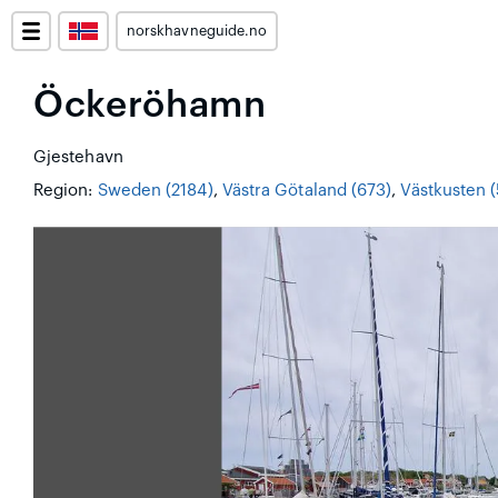
norskhavneguide.no
Öckeröhamn
Gjestehavn
Region:
Sweden (2184)
,
Västra Götaland (673)
,
Västkusten 