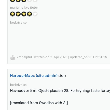
maritime kvaliteter
beskrivelse
2
x helpful | written on 2. Apr 2023 | updated_on 21. Oct 2025
HarbourMaps (site admin)
sier:
beskrivelse
Havnedyp: 5 m, Gjesteplasser: 28, Fortøyning: faste fort
[translated from Swedish with AI]