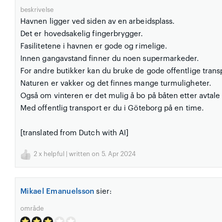
beskrivelse
Havnen ligger ved siden av en arbeidsplass.
Det er hovedsakelig fingerbrygger.
Fasilitetene i havnen er gode og rimelige.
Innen gangavstand finner du noen supermarkeder.
For andre butikker kan du bruke de gode offentlige trans
Naturen er vakker og det finnes mange turmuligheter.
Også om vinteren er det mulig å bo på båten etter avtal
Med offentlig transport er du i Göteborg på en time.
[translated from Dutch with AI]
2
x helpful | written on 5. Apr 2024
Mikael Emanuelsson
sier:
område