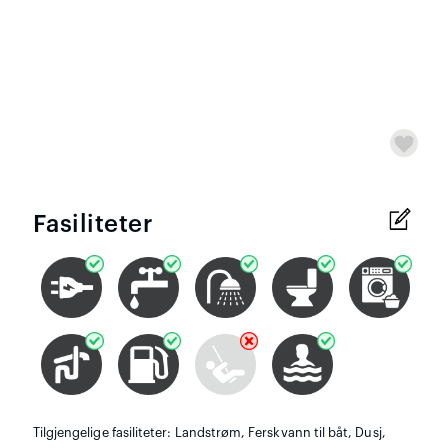
Fasiliteter
Tilgjengelige fasiliteter: Landstrøm, Ferskvann til båt, Dusj,