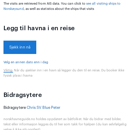
The visits are retrieved from AIS data. You can click to
see all visiting ships to
Norskøysund
, as well as statistics about the ships that visits
Legg til havna i en reise
Sjekk inn nå
Velg en annen dato enn i dag
Viktig:
Når du
sjekker inn
i en havn så legger du den til en reise. Du booker ikke
fysisk plass i havna
Bidragsytere
Bidragsytere
Chris SV Blue Peter
norskhavneguide.no holdes oppdatert av båtfolket. Når du bidrar med bilder,
tekst eller informasjon legges du til her som takk for hjelpen (du kan selvfølgelig
velge å ikke stå oppført).