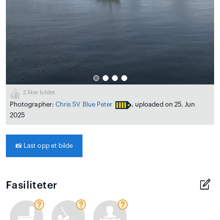
2
liker bildet
Photographer:
Chris SV Blue Peter
, uploaded on 25. Jun
2025
📸
Last opp et bilde
Fasiliteter