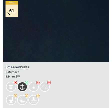
Wind
61
Smeerenbukta
Naturhavn
8.9 nm SW