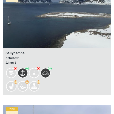
Sallyhamna
Naturhavn
2.1 nm S
Wind