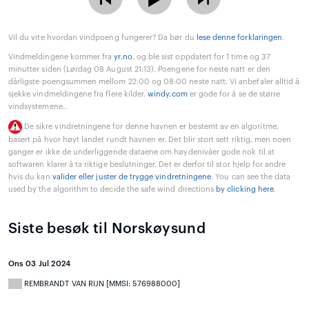
Vil du vite hvordan vindpoeng fungerer? Da bør du
lese denne forklaringen
.
Vindmeldingene kommer fra
yr.no
, og ble sist oppdatert for 1 time og 37
minutter siden (Lørdag 08 August 21:13). Poengene for neste natt er den
dårligste poengsummen mellom 22:00 og 08:00 neste natt. Vi anbefaler alltid å
sjekke vindmeldingene fra flere kilder.
windy.com
er gode for å se de større
vindsystemene..
De sikre vindretningene for denne havnen er bestemt av en algoritme,
basert på hvor høyt landet rundt havnen er. Det blir stort sett riktig, men noen
ganger er ikke de underliggende dataene om høydenivåer gode nok til at
softwaren klarer å ta riktige beslutninger. Det er derfor til stor hjelp for andre
hvis du kan
valider eller juster de trygge vindretningene
. You can see the data
used by the algorithm to decide the safe wind directions
by clicking here
.
Siste besøk til Norskøysund
Ons 03 Jul 2024
REMBRANDT VAN RIJN [MMSI: 576988000]