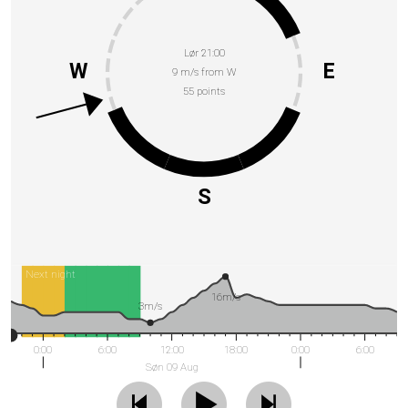
Lør 21:00
W
E
9 m/s from W
55 points
S
Next night
16m/s
3m/s
0:00
6:00
12:00
18:00
0:00
6:00
Søn 09 Aug