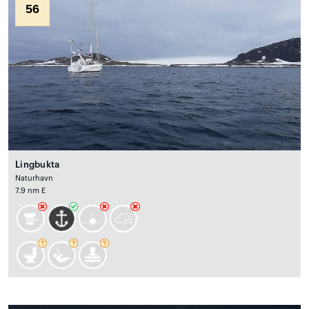
56
Lingbukta
Naturhavn
7.9 nm E