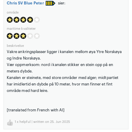
Chris SV Blue Peter
sier:
område
maritime kvaliteter
beskrivelse
Vakre ankringsplasser ligger i kanalen mellom øya Ytre Norskøya
og Indre Norskøya.
Vær oppmerksom: nord i kanalen stikker en stein opp på en
meters dybde.
Kanalen er steinete, med store områder med alger; midtpartiet
har imidlertid en dybde på 10 meter, hvor man finner et fint
område med hard leire.
[translated from French with AI]
1
x helpful | written on 25. Jun 2025