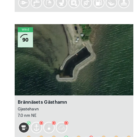
Wind
90
Brännäsets Gästhamn
Gjestehavn
7.0 nm NE