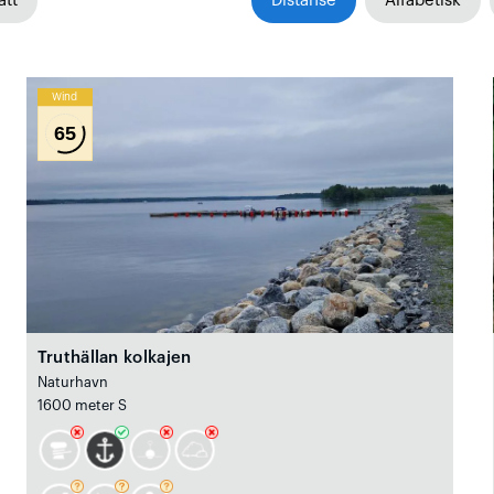
att
Distanse
Alfabetisk
Wind
65
Truthällan kolkajen
Naturhavn
1600 meter S