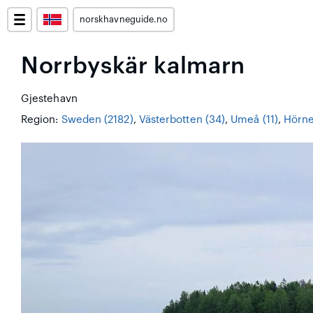
norskhavneguide.no
Norrbyskär kalmarn
Gjestehavn
Region:
Sweden (2182)
,
Västerbotten (34)
,
Umeå (11)
,
Hörne