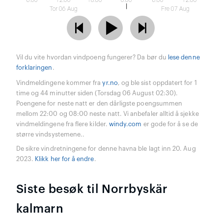
6:00
12:00
18:00
0:00
6:00
12:00
Tor 06 Aug
Fre 07 Aug
Vil du vite hvordan vindpoeng fungerer? Da bør du
lese denne
forklaringen
.
Vindmeldingene kommer fra
yr.no
, og ble sist oppdatert for 1
time og 44 minutter siden (Torsdag 06 August 02:30).
Poengene for neste natt er den dårligste poengsummen
mellom 22:00 og 08:00 neste natt. Vi anbefaler alltid å sjekke
vindmeldingene fra flere kilder.
windy.com
er gode for å se de
større vindsystemene..
De sikre vindretningene for denne havna ble lagt inn 20. Aug
2023.
Klikk her for å endre
.
Siste besøk til Norrbyskär
kalmarn