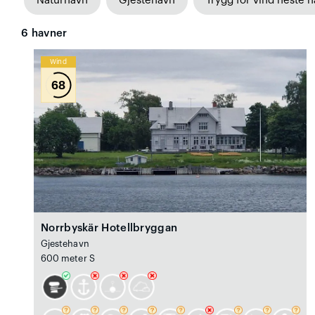
Naturhavn
Gjestehavn
Trygg for vind neste n
6
havner
Wind
68
Norrbyskär Hotellbryggan
Gjestehavn
600 meter S