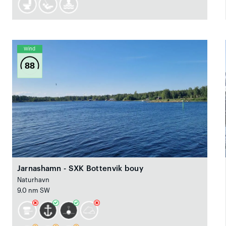
Wind
88
Jarnashamn - SXK Bottenvik bouy
Naturhavn
9.0 nm SW