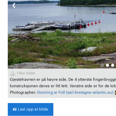
❮
1
liker bildet
Gjestehavnen er på høyre side. De 4 ytterste fingerbrygge
konstruksjonen deres er litt lett. Venstre side er for de lok
Photographer:
Dominig ar Foll
(sail-bretagne-atlantic.eu)
📸
Last opp et bilde