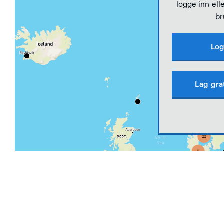
logge inn elle
br
Log
Lag gra