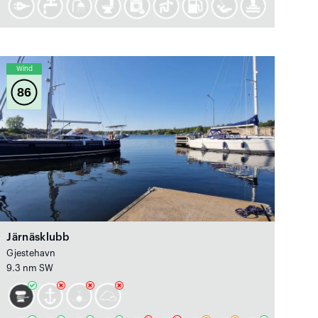
Wind
86
Järnäsklubb
Gjestehavn
9.3 nm SW