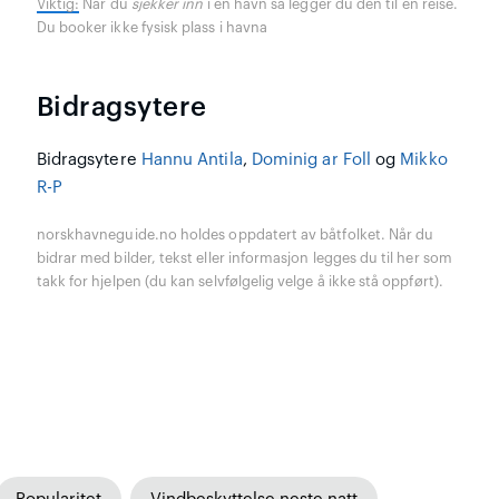
Viktig:
Når du
sjekker inn
i en havn så legger du den til en reise.
Du booker ikke fysisk plass i havna
Bidragsytere
Bidragsytere
Hannu Antila
,
Dominig ar Foll
og
Mikko
R-P
norskhavneguide.no holdes oppdatert av båtfolket. Når du
bidrar med bilder, tekst eller informasjon legges du til her som
takk for hjelpen (du kan selvfølgelig velge å ikke stå oppført).