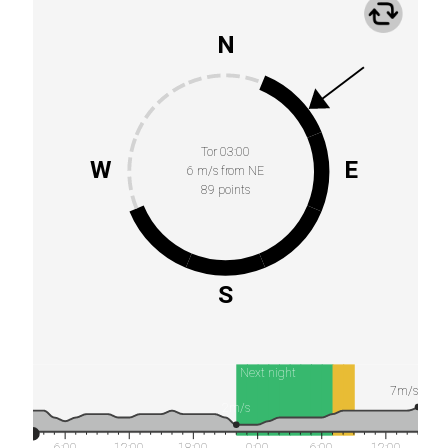
N
Tor 03:00
W
E
6 m/s from NE
89 points
S
Next night
7m/s
2m/s