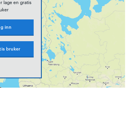
r lage en gratis
uker
g inn
tis bruker