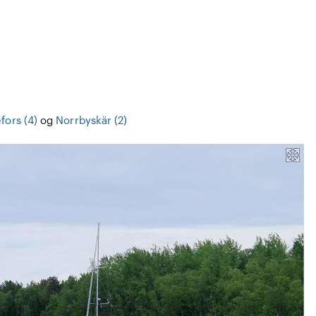
fors (4)
og
Norrbyskär (2)