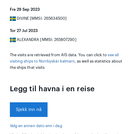
Fre 29 Sep 2023
DIVINE [MMSI: 265634500]
Tor 27 Jul 2023
ALEXANDRA [MMSI: 265807290]
The visits are retrieved from AIS data. You can click to
see all
visiting ships to Norrbyskär kalmarn
, as well as statistics about
the ships that visits
Legg til havna i en reise
Sjekk inn nå
Velg en annen dato enn i dag