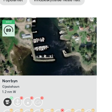
Popularitet
Vindbeskyttelse neste natt
Wind
89
Norrbyn
Gjestehavn
1.2 nm W