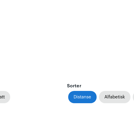
Sorter
att
Distanse
Alfabetisk