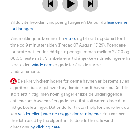
Vil du vite hvordan vindpoeng fungerer? Da bør du
lese denne
forklaringen
.
Vindmeldingene kommer fra
yr.no
, og ble sist oppdatert for 1
time og 9 minutter siden (Fredag 07 August 17:29). Poengene
for neste natt er den dårligste poengsummen mellom 22:00 og
08:00 neste natt. Vi anbefaler alltid å sjekke vindmeldingene fra
flere kilder.
windy.com
er gode for å se de større
vindsystemene..
De sikre vindretningene for denne havnen er bestemt av en
algoritme, basert på hvor høyt landet rundt havnen er. Det blir
stort sett riktig, men noen ganger er ikke de underliggende
dataene om høydenivåer gode nok til at softwaren klarer å ta
riktige beslutninger. Det er derfor til stor hjelp for andre hvis du
kan
valider eller juster de trygge vindretningene
. You can see
the data used by the algorithm to decide the safe wind
directions
by clicking here
.