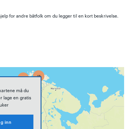
hjelp for andre båtfolk om du legger til en kort beskrivelse.
 kartene må du
r lage en gratis
uker
g inn