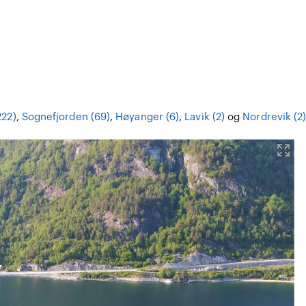
222)
,
Sognefjorden (69)
,
Høyanger (6)
,
Lavik (2)
og
Nordrevik (2