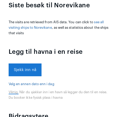
Siste besøk til Norevikane
The visits are retrieved from AIS data. You can click to
see all
visiting ships to Norevikane
, as well as statistics about the ships
that visits
Legg til havna i en reise
Sjekk inn nå
Velg en annen dato enn i dag
Viktig:
Når du
sjekker inn
i en havn så legger du den til en reise.
Du booker ikke fysisk plass i havna
Bidragsytere