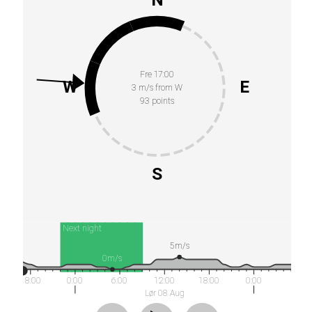
Fre 17:00
W
E
3 m/s from W
93 points
S
Next night
5m/s
0m/s
18:00
0:00
6:00
12:00
18:00
0:00
Lør 08 Aug