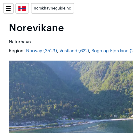
norskhavneguide.no
Norevikane
Naturhavn
Region:
Norway (3523)
,
Vestland (622)
,
Sogn og Fjordane (