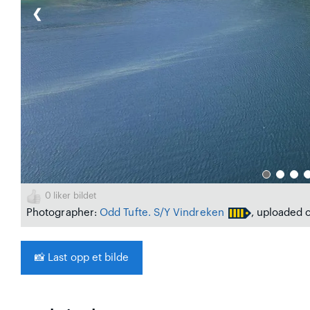
❮
0
liker bildet
Photographer:
Odd Tufte. S/Y Vindreken
, uploaded 
📸
Last opp et bilde