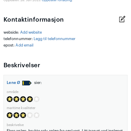
Oppdatert 28. Jun 2025.
Oppdater fortøying
.
Kontaktinformasjon
webside:
Add website
telefonnummer:
Legg til telefonnummer
epost:
Add email
Beskrivelser
Lene Ø
sier:
område
maritime kvaliteter
beskrivelse
Flere anløp, brukte selv anløp fra sør/vest. Litt trangt ved innløpet