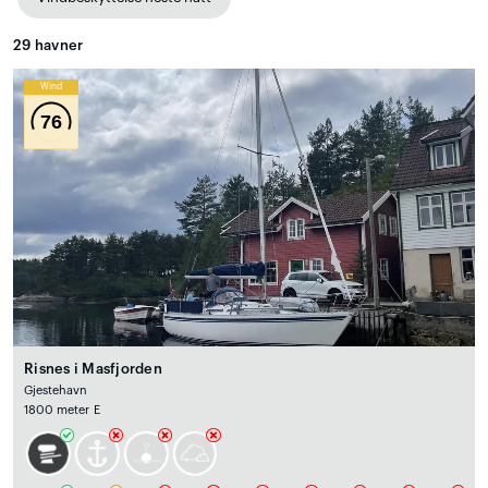
29
havner
Wind
76
Risnes i Masfjorden
Gjestehavn
1800 meter E