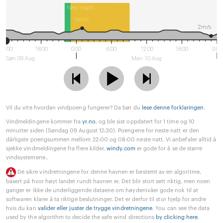
Next night
6m/s
2m/s
12:00
18:00
0:00
6:00
12:00
18:00
0:00
Søn 09 Aug
Man 10 Aug
Vil du vite hvordan vindpoeng fungerer? Da bør du
lese denne forklaringen
.
Vindmeldingene kommer fra
yr.no
, og ble sist oppdatert for 1 time og 10
minutter siden (Søndag 09 August 12:30). Poengene for neste natt er den
dårligste poengsummen mellom 22:00 og 08:00 neste natt. Vi anbefaler alltid å
sjekke vindmeldingene fra flere kilder.
windy.com
er gode for å se de større
vindsystemene..
De sikre vindretningene for denne havnen er bestemt av en algoritme,
basert på hvor høyt landet rundt havnen er. Det blir stort sett riktig, men noen
ganger er ikke de underliggende dataene om høydenivåer gode nok til at
softwaren klarer å ta riktige beslutninger. Det er derfor til stor hjelp for andre
hvis du kan
valider eller juster de trygge vindretningene
. You can see the data
used by the algorithm to decide the safe wind directions
by clicking here
.