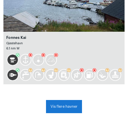
Fonnes Kai
Gjestehavn
6.1 nm W
Vis flere havner