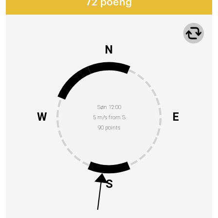
72 poeng
N
Søn 12:00
W
E
5 m/s from S
90 points
S