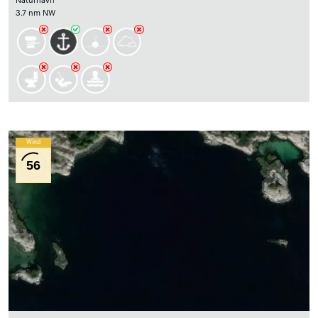
Naturhavn
3.7 nm NW
Wind
56