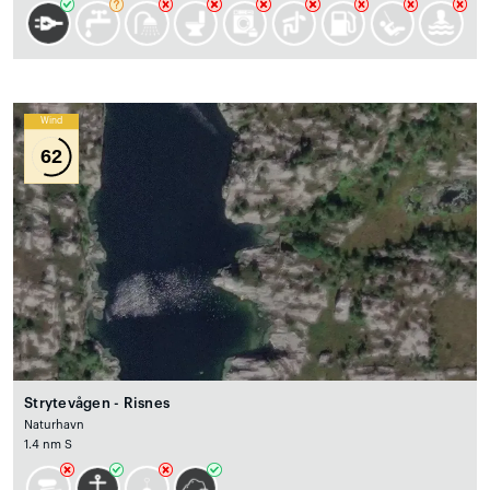
Wind
62
Strytevågen - Risnes
Naturhavn
1.4 nm S