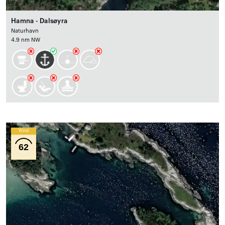
Hamna - Dalsøyra
Naturhavn
4.9 nm NW
Wind
62