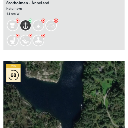
Storholmen - Ånneland
Naturhavn
4.1 nm W
Wind
68