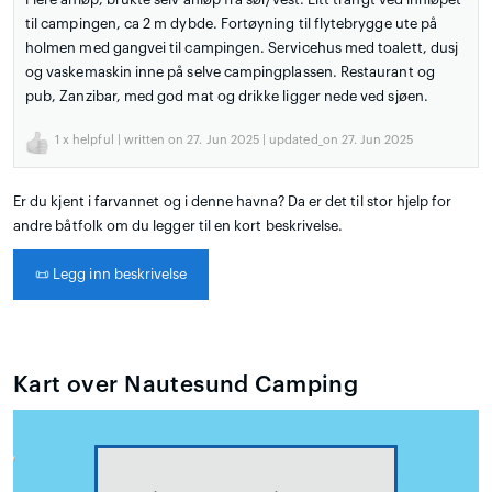
til campingen, ca 2 m dybde. Fortøyning til flytebrygge ute på
holmen med gangvei til campingen. Servicehus med toalett, dusj
og vaskemaskin inne på selve campingplassen. Restaurant og
pub, Zanzibar, med god mat og drikke ligger nede ved sjøen.
1
x helpful | written on 27. Jun 2025 | updated_on 27. Jun 2025
Er du kjent i farvannet og i denne havna? Da er det til stor hjelp for
andre båtfolk om du legger til en kort beskrivelse.
📜
Legg inn beskrivelse
Kart over Nautesund Camping