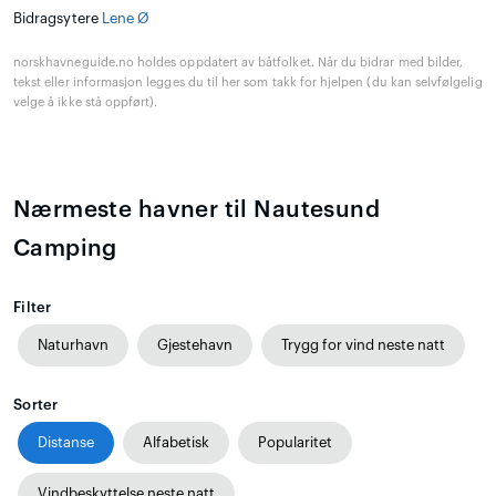
Bidragsytere
Lene Ø
norskhavneguide.no holdes oppdatert av båtfolket. Når du bidrar med bilder,
tekst eller informasjon legges du til her som takk for hjelpen (du kan selvfølgelig
velge å ikke stå oppført).
Nærmeste havner til Nautesund
Camping
Filter
Naturhavn
Gjestehavn
Trygg for vind neste natt
Sorter
Distanse
Alfabetisk
Popularitet
Vindbeskyttelse neste natt