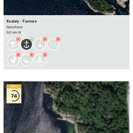
Kvaløy - Fonnes
Naturhavn
5.0 nm W
Wind
74