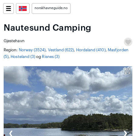
norskhavneguide.no
Nautesund Camping
Gjestehavn
Region:
Norway (3524)
,
Vestland (622)
,
Hordaland (410)
,
Masfjorden
(5)
,
Hosteland (3)
og
Risnes (3)
❮
❯