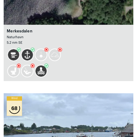
Merkesdalen
Naturhavn
5.2 nm SE
Wind
68