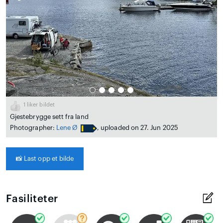
1
liker bildet
Gjestebrygge sett fra land
Photographer:
Lene Ø
, uploaded on 27. Jun 2025
📸
Last opp et bilde
Fasiliteter