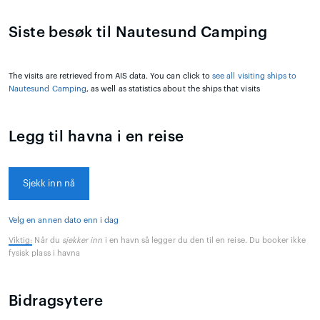
Siste besøk til Nautesund Camping
The visits are retrieved from AIS data. You can click to
see all visiting ships to
Nautesund Camping
, as well as statistics about the ships that visits
Legg til havna i en reise
Sjekk inn nå
Velg en annen dato enn i dag
Viktig:
Når du
sjekker inn
i en havn så legger du den til en reise. Du booker ikke
fysisk plass i havna
Bidragsytere