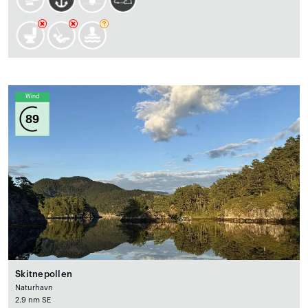
Wind
89
Skitnepollen
Naturhavn
2.9 nm SE