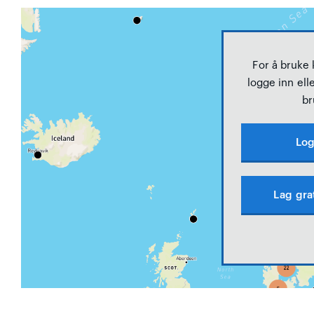
For å bruke
logge inn elle
br
Log
Lag gra