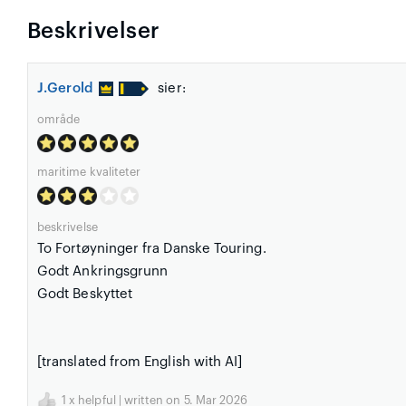
Beskrivelser
J.Gerold
sier:
område
maritime kvaliteter
beskrivelse
To Fortøyninger fra Danske Touring.
Godt Ankringsgrunn
Godt Beskyttet
[translated from English with AI]
1
x helpful | written on 5. Mar 2026