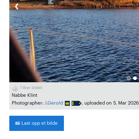
❮
1
liker bildet
Nabbe Klint
Photographer:
J.Gerold
, uploaded on 5. Mar 2026
📸
Last opp et bilde