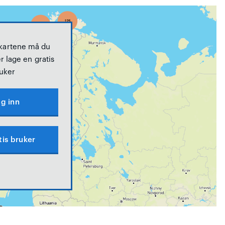
 kartene må du
r lage en gratis
uker
g inn
tis bruker