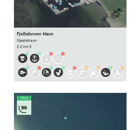
Fjellebroen Havn
Gjestehavn
2.2 nm E
Wind
86