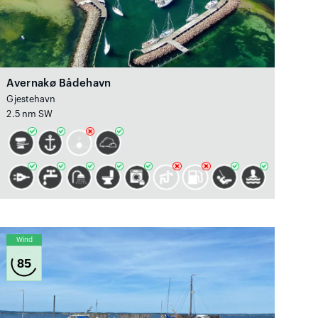
Avernakø Bådehavn
Gjestehavn
2.5 nm SW
Wind
85