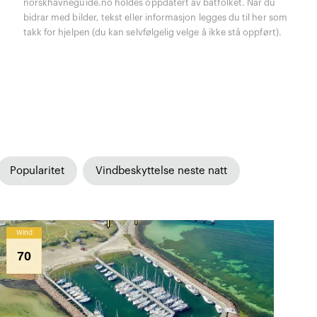
norskhavneguide.no holdes oppdatert av båtfolket. Når du
bidrar med bilder, tekst eller informasjon legges du til her som
takk for hjelpen (du kan selvfølgelig velge å ikke stå oppført).
Popularitet
Vindbeskyttelse neste natt
Wind
70