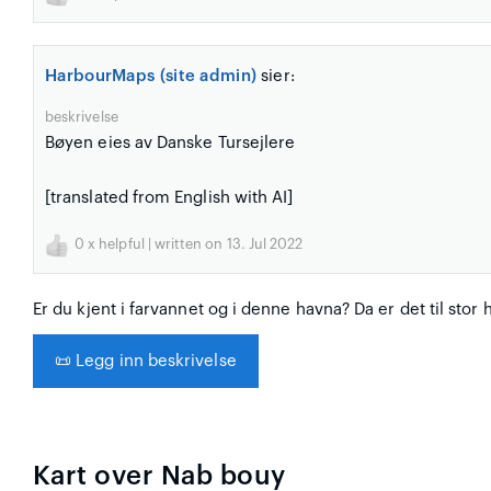
HarbourMaps (site admin)
sier:
beskrivelse
Bøyen eies av Danske Tursejlere
[translated from English with AI]
0
x helpful | written on 13. Jul 2022
Er du kjent i farvannet og i denne havna? Da er det til stor 
📜
Legg inn beskrivelse
Kart over Nab bouy