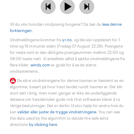
Vil du vite hvordan vindpoeng fungerer? Da bør du
lese denne
forklaringen
.
Vindmeldingene kommer fra
yr.no
, og ble sist oppdatert for 1
time og 19 minutter siden (Fredag 07 August 22:29). Poengene
for neste natt er den dårligste poengsummen mellom 22:00 og
08:00 neste natt. Vi anbefaler alltid å sjekke vindmeldingene fra
flere kilder.
windy.com
er gode for å se de større
vindsystemene..
De sikre vindretningene for denne havnen er bestemt av en
algoritme, basert på hvor høyt landet rundt havnen er. Det blir
stort sett riktig, men noen ganger er ikke de underliggende
dataene om høydenivåer gode nok til at softwaren klarer å ta
riktige beslutninger. Det er derfor til stor hjelp for andre hvis du
kan
valider eller juster de trygge vindretningene
. You can see
the data used by the algorithm to decide the safe wind
directions
by clicking here
.