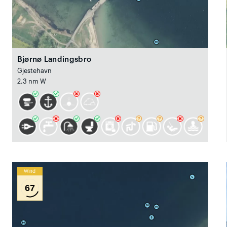
Bjørnø Landingsbro
Gjestehavn
2.3 nm W
Wind
67