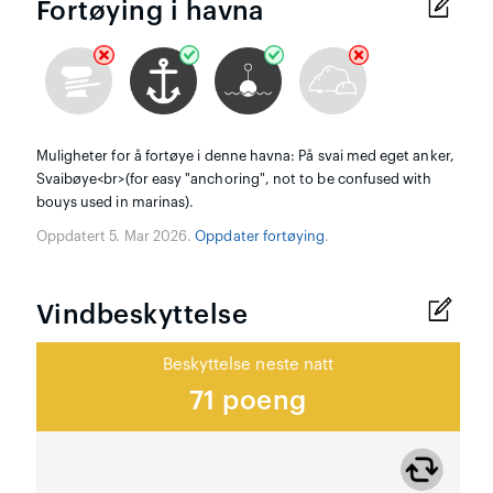
Fortøying i havna
Muligheter for å fortøye i denne havna: På svai med eget anker,
Svaibøye<br>(for easy "anchoring", not to be confused with
bouys used in marinas).
Oppdatert 5. Mar 2026.
Oppdater fortøying
.
Vindbeskyttelse
Beskyttelse neste natt
71 poeng