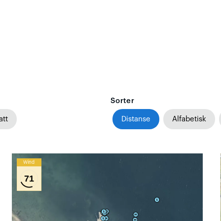
Sorter
att
Distanse
Alfabetisk
Wind
71