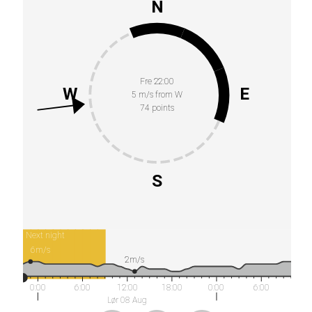
N
Fre 22:00
W
E
5 m/s from W
74 points
S
Next night
6m/s
2m/s
0:00
6:00
12:00
18:00
0:00
6:00
Lør 08 Aug