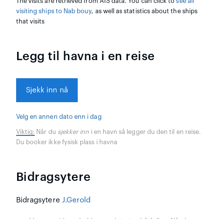
The visits are retrieved from AIS data. You can click to
see all
visiting ships to Nab bouy
, as well as statistics about the ships
that visits
Legg til havna i en reise
Sjekk inn nå
Velg en annen dato enn i dag
Viktig:
Når du
sjekker inn
i en havn så legger du den til en reise.
Du booker ikke fysisk plass i havna
Bidragsytere
Bidragsytere
J.Gerold