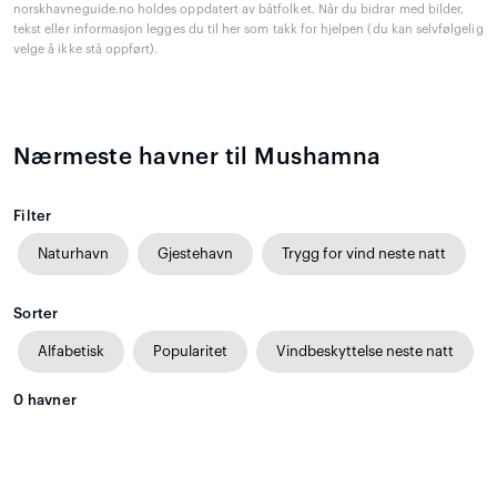
norskhavneguide.no holdes oppdatert av båtfolket. Når du bidrar med bilder,
tekst eller informasjon legges du til her som takk for hjelpen (du kan selvfølgelig
velge å ikke stå oppført).
Nærmeste havner til Mushamna
Filter
Naturhavn
Gjestehavn
Trygg for vind neste natt
Sorter
Alfabetisk
Popularitet
Vindbeskyttelse neste natt
0
havner