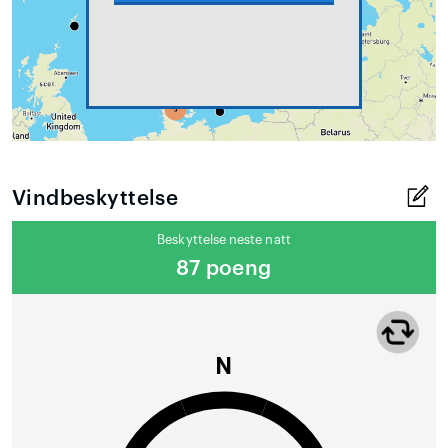
Vindbeskyttelse
Beskyttelse neste natt
87 poeng
N