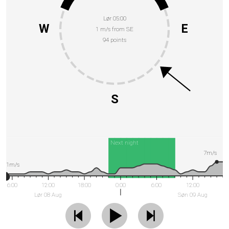
Lør 05:00
W
E
1 m/s from SE
94 points
S
Next night
7m/s
1m/s
6:00
12:00
18:00
0:00
6:00
12:00
Lør 08 Aug
Søn 09 Aug