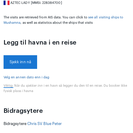
AZTEC LADY [MMSI: 228384700]
The visits are retrieved from AIS data. You can click to
see all visiting ships to
Mushamna
, as well as statistics about the ships that visits
Legg til havna i en reise
Sjekk inn nå
Velg en annen dato enn i dag
Viktig:
Når du
sjekker inn
i en havn så legger du den til en reise. Du booker ikke
fysisk plass i havna
Bidragsytere
Bidragsytere
Chris SV Blue Peter