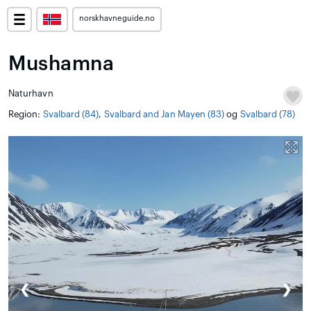
norskhavneguide.no
Mushamna
Naturhavn
Region:
Svalbard (84)
,
Svalbard and Jan Mayen (83)
og
Svalbard (78)
❮
❯