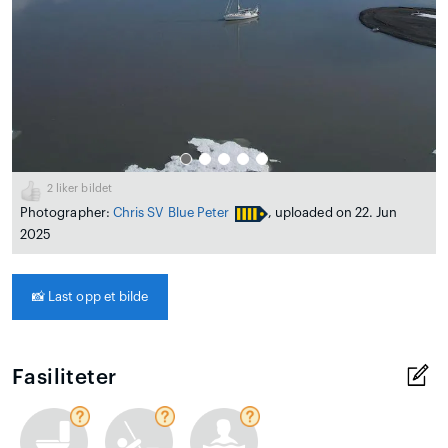
2
liker bildet
Photographer:
Chris SV Blue Peter
, uploaded on 22. Jun
2025
📸
Last opp et bilde
Fasiliteter