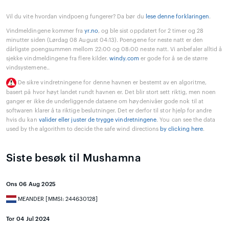
Vil du vite hvordan vindpoeng fungerer? Da bør du
lese denne forklaringen
.
Vindmeldingene kommer fra
yr.no
, og ble sist oppdatert for 2 timer og 28
minutter siden (Lørdag 08 August 04:13). Poengene for neste natt er den
dårligste poengsummen mellom 22:00 og 08:00 neste natt. Vi anbefaler alltid å
sjekke vindmeldingene fra flere kilder.
windy.com
er gode for å se de større
vindsystemene..
De sikre vindretningene for denne havnen er bestemt av en algoritme,
basert på hvor høyt landet rundt havnen er. Det blir stort sett riktig, men noen
ganger er ikke de underliggende dataene om høydenivåer gode nok til at
softwaren klarer å ta riktige beslutninger. Det er derfor til stor hjelp for andre
hvis du kan
valider eller juster de trygge vindretningene
. You can see the data
used by the algorithm to decide the safe wind directions
by clicking here
.
Siste besøk til Mushamna
Ons 06 Aug 2025
MEANDER [MMSI: 244630128]
Tor 04 Jul 2024