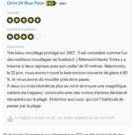
Chris SV Blue Peter
sier:
område
maritime kvaliteter
beskrivelse
Très beau mouillage protégé sur 360°. Il est considéré comme l’un
des meilleurs mouillages de Svalbard. L’Allemand Hauke Trinks y a
hiverné à deux reprises avec son voilier de 10 mètres. Néanmoins,
le 22 juin, nous avons trouvé la baie encore couverte de glace à 90
%, et nous avons dû mouiller près de la passe.
À deux ou trois kilomètres plus au nord se trouve une magnifique
cabane de trappeur, construite avec des troncs d’arbres dérivés et
récupérés sur la plage. Attention aux ours, qui ont l’habitude de
passer par la plage.
1
x helpful | written on 22. Jun 2025 | updated_on 23. Jun 2025
Er du kjent i farvannet og i denne havna? Da er det til stor hjelp for