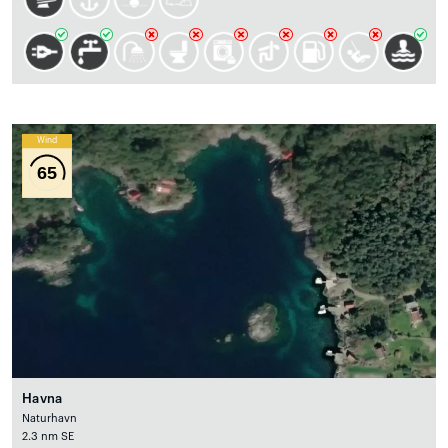
Wind
65
Havna
Naturhavn
2.3 nm SE