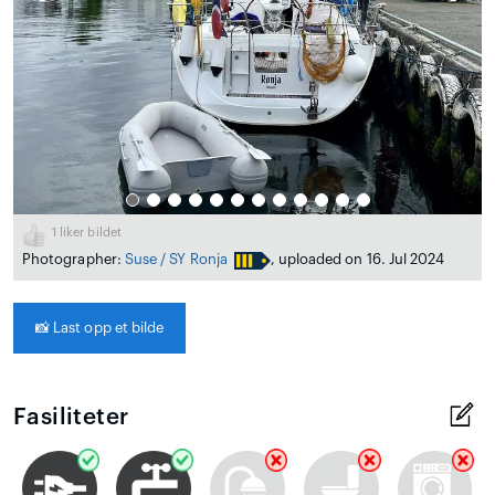
1
liker bildet
Photographer:
Suse / SY Ronja
, uploaded on 16. Jul 2024
📸
Last opp et bilde
Fasiliteter