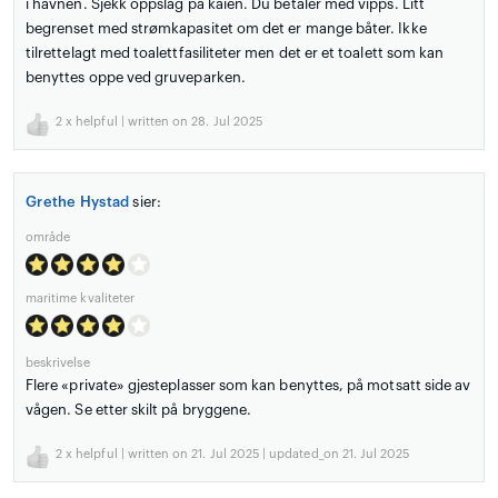
i havnen. Sjekk oppslag på kaien. Du betaler med vipps. Litt
begrenset med strømkapasitet om det er mange båter. Ikke
tilrettelagt med toalettfasiliteter men det er et toalett som kan
benyttes oppe ved gruveparken.
2
x helpful | written on 28. Jul 2025
Grethe Hystad
sier:
område
maritime kvaliteter
beskrivelse
Flere «private» gjesteplasser som kan benyttes, på motsatt side av
vågen. Se etter skilt på bryggene.
2
x helpful | written on 21. Jul 2025 | updated_on 21. Jul 2025