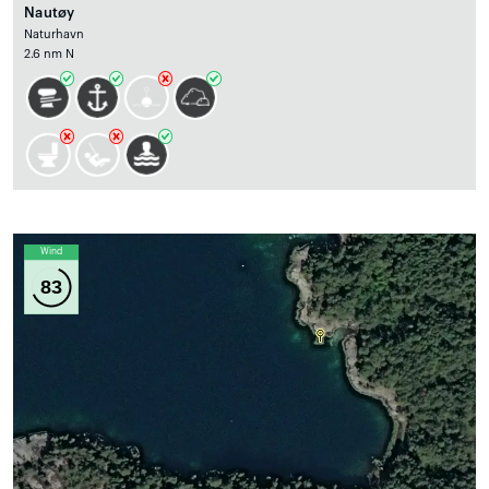
Nautøy
Naturhavn
2.6 nm N
Wind
83