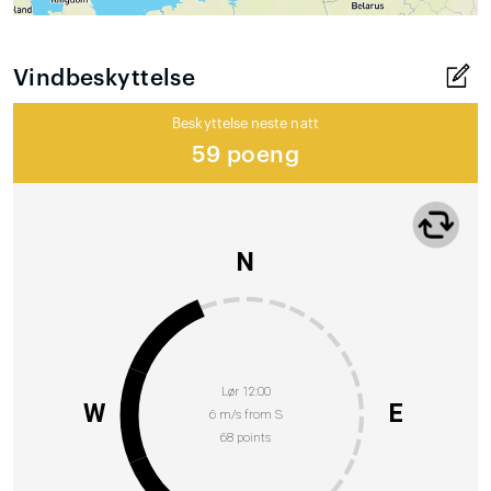
Vindbeskyttelse
Beskyttelse neste natt
59 poeng
N
Lør 12:00
W
E
6 m/s from S
68 points