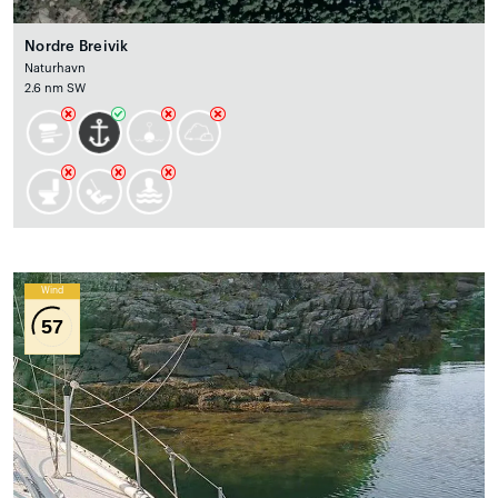
Nordre Breivik
Naturhavn
2.6 nm SW
Wind
57