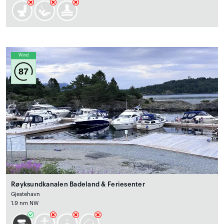
Wind
87
Røyksundkanalen Badeland & Feriesenter
Gjestehavn
1.9 nm NW