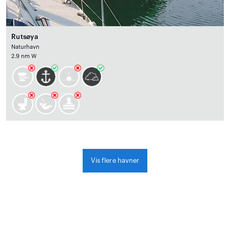
Rutsøya
Naturhavn
2.9 nm W
Vis flere havner