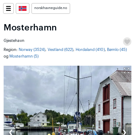
norskhavneguide.no
Mosterhamn
Gjestehavn
Region:
Norway (3524)
,
Vestland (622)
,
Hordaland (410)
,
Bømlo (45)
og
Mosterhamn (5)
❮
❯