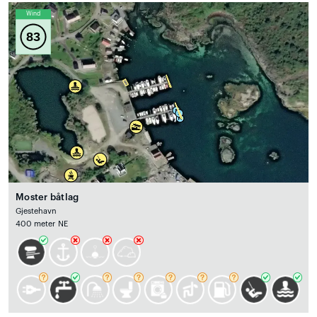
Wind
83
Moster båtlag
Gjestehavn
400 meter NE