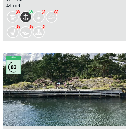
Naturhavn
2.4 nm N
Wind
83