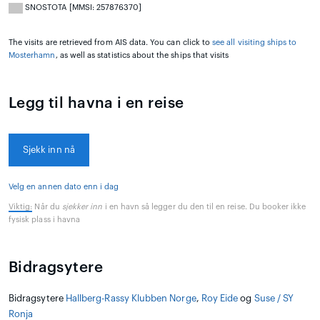
SNOSTOTA [MMSI: 257876370]
The visits are retrieved from AIS data. You can click to
see all visiting ships to
Mosterhamn
, as well as statistics about the ships that visits
Legg til havna i en reise
Sjekk inn nå
Velg en annen dato enn i dag
Viktig:
Når du
sjekker inn
i en havn så legger du den til en reise. Du booker ikke
fysisk plass i havna
Bidragsytere
Bidragsytere
Hallberg-Rassy Klubben Norge
,
Roy Eide
og
Suse / SY
Ronja