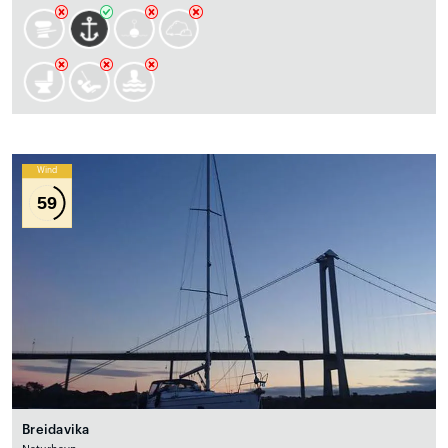
Wind
59
Breidavika