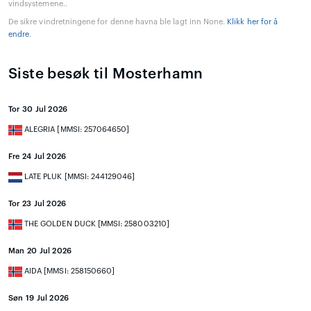
vindsystemene..
De sikre vindretningene for denne havna ble lagt inn None.
Klikk her for å
endre
.
Siste besøk til Mosterhamn
Tor 30 Jul 2026
ALEGRIA [MMSI: 257064650]
Fre 24 Jul 2026
LATE PLUK [MMSI: 244129046]
Tor 23 Jul 2026
THE GOLDEN DUCK [MMSI: 258003210]
Man 20 Jul 2026
AIDA [MMSI: 258150660]
Søn 19 Jul 2026