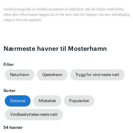
norskhavneguide.no holdes oppdatert av båtfolket. Når du bidrar med bilder,
tekst eller informasjon legges du til her som takk for hjelpen (du kan selvfølgelig
velge å ikke stå oppført).
Nærmeste havner til Mosterhamn
Filter
Naturhavn
Gjestehavn
Trygg for vind neste natt
Sorter
Distanse
Alfabetisk
Popularitet
Vindbeskyttelse neste natt
54
havner