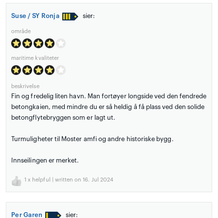
Suse / SY Ronja
sier:
område
maritime kvaliteter
beskrivelse
Fin og fredelig liten havn. Man fortøyer longside ved den fendrede
betongkaien, med mindre du er så heldig å få plass ved den solide
betongflytebryggen som er lagt ut.
Turmuligheter til Moster amfi og andre historiske bygg.
Innseilingen er merket.
1
x helpful | written on 16. Jul 2024
Per Garen
sier: