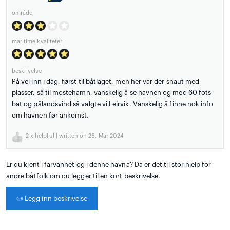
område
maritime kvaliteter
beskrivelse
På vei inn i dag, først til båtlaget, men her var der snaut med
plasser, så til mostehamn, vanskelig å se havnen og med 60 fots
båt og pålandsvind så valgte vi Leirvik. Vanskelig å finne nok info
om havnen før ankomst.
2
x helpful | written on 26. Mar 2024
Er du kjent i farvannet og i denne havna? Da er det til stor hjelp for
andre båtfolk om du legger til en kort beskrivelse.
📜
Legg inn beskrivelse