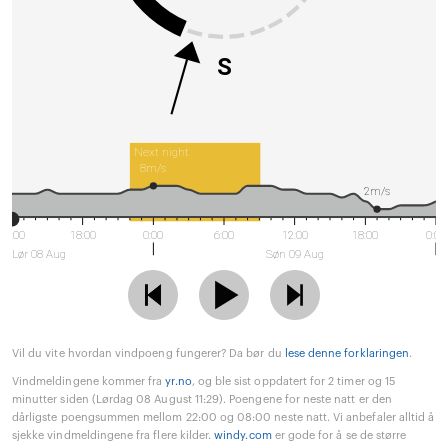
S
Next night
8m/s
2m/s
12:00
18:00
0:00
6:00
12:00
18:00
0:00
Lør 08 Aug
Søn 09 Aug
Vil du vite hvordan vindpoeng fungerer? Da bør du
lese denne forklaringen
.
Vindmeldingene kommer fra
yr.no
, og ble sist oppdatert for 2 timer og 15
minutter siden (Lørdag 08 August 11:29). Poengene for neste natt er den
dårligste poengsummen mellom 22:00 og 08:00 neste natt. Vi anbefaler alltid å
sjekke vindmeldingene fra flere kilder.
windy.com
er gode for å se de større