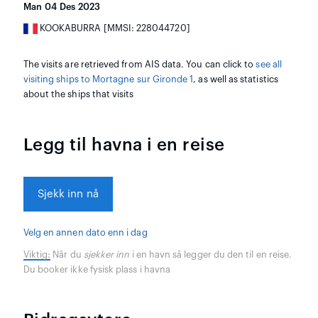
Man 04 Des 2023
KOOKABURRA [MMSI: 228044720]
The visits are retrieved from AIS data. You can click to
see all
visiting ships to Mortagne sur Gironde 1
, as well as statistics
about the ships that visits
Legg til havna i en reise
Sjekk inn nå
Velg en annen dato enn i dag
Viktig:
Når du
sjekker inn
i en havn så legger du den til en reise.
Du booker ikke fysisk plass i havna