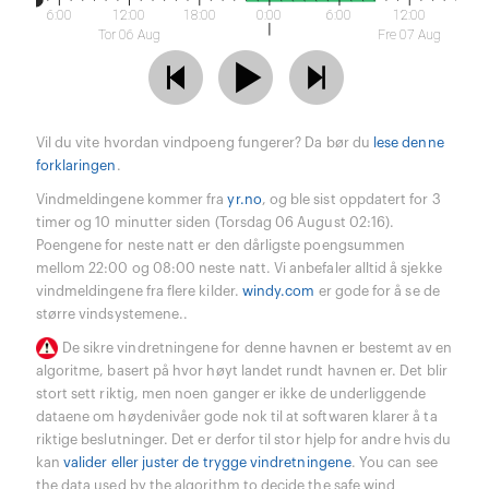
6:00
12:00
18:00
0:00
6:00
12:00
Tor 06 Aug
Fre 07 Aug
Vil du vite hvordan vindpoeng fungerer? Da bør du
lese denne
forklaringen
.
Vindmeldingene kommer fra
yr.no
, og ble sist oppdatert for 3
timer og 10 minutter siden (Torsdag 06 August 02:16).
Poengene for neste natt er den dårligste poengsummen
mellom 22:00 og 08:00 neste natt. Vi anbefaler alltid å sjekke
vindmeldingene fra flere kilder.
windy.com
er gode for å se de
større vindsystemene..
De sikre vindretningene for denne havnen er bestemt av en
algoritme, basert på hvor høyt landet rundt havnen er. Det blir
stort sett riktig, men noen ganger er ikke de underliggende
dataene om høydenivåer gode nok til at softwaren klarer å ta
riktige beslutninger. Det er derfor til stor hjelp for andre hvis du
kan
valider eller juster de trygge vindretningene
. You can see
the data used by the algorithm to decide the safe wind