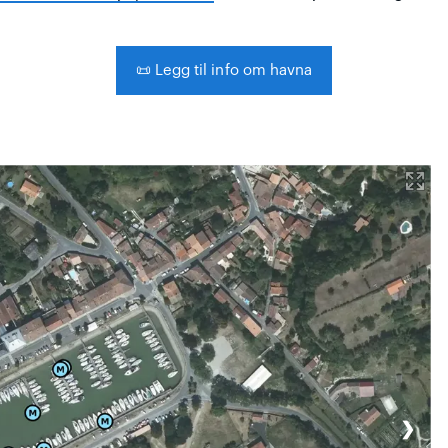
📜
Legg til info om havna
❯