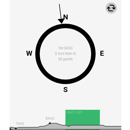
N
Tor 04:00
W
E
2 m/s from N
95 points
S
Next night
6m/s
1m/s