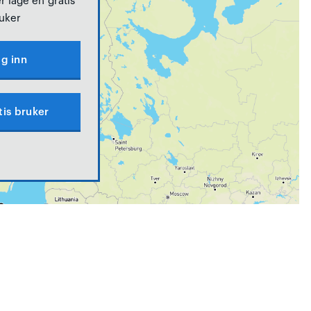
r lage en gratis
uker
g inn
tis bruker