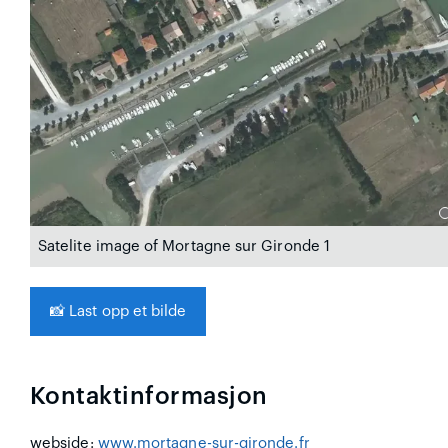
Satelite image of Mortagne sur Gironde 1
📸
Last opp et bilde
Kontaktinformasjon
webside:
www.mortagne-sur-gironde.fr