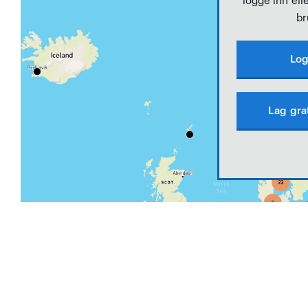
logge inn elle
br
Log
Lag gra