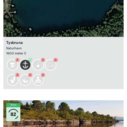
Tysbruna
Naturhavn
1600 meter E
Wind
82