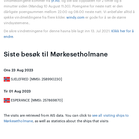
Vindmeldingene kommer fra
yr.no
, og ble sist oppdatert for 2 timer og 8
minutter siden (Mandag 10 August 11:30). Poengene for neste natt er den
dårligste poengsummen mellom 22:00 og 08:00 neste natt. Vi anbefaler alltid å
sjekke vindmeldingene fra flere kilder.
windy.com
er gode for å se de større
vindsystemene..
De sikre vindretningene for denne havna ble lagt inn 13. Jul 2021.
Klikk her for å
endre
.
Siste besøk til Mørkesetholmane
Ons 23 Aug 2023
SJELEFRED [MMSI: 258990230]
Tir 01 Aug 2023
ESPERANCE [MMSI: 257869870]
The visits are retrieved from AIS data. You can click to
see all visiting ships to
Mørkesetholmane
, as well as statistics about the ships that visits