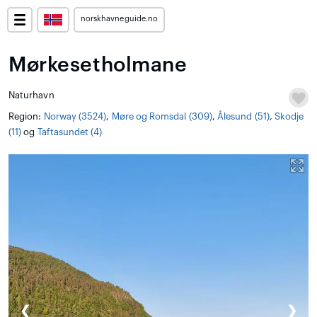
norskhavneguide.no
Mørkesetholmane
Naturhavn
Region:
Norway (3524)
,
Møre og Romsdal (309)
,
Ålesund (51)
,
Skodje
(11)
og
Taftasundet (4)
❮
❯