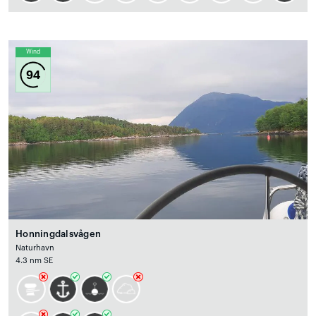
Wind
94
Honningdalsvågen
Naturhavn
4.3 nm SE