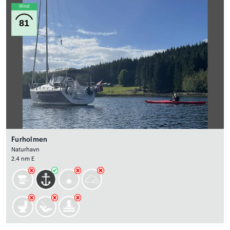
Wind
81
Furholmen
Naturhavn
2.4 nm E