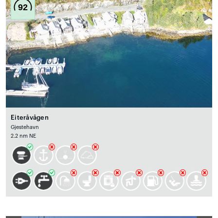
92
Eiteråvågen
Gjestehavn
2.2 nm NE