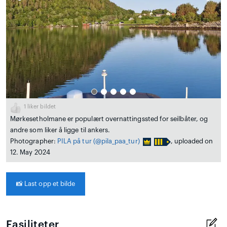
1
liker bildet
Mørkesetholmane er populært overnattingssted for seilbåter, og
andre som liker å ligge til ankers.
Photographer:
PILA på tur
(@pila_paa_tur)
, uploaded on
12. May 2024
📸
Last opp et bilde
Fasiliteter