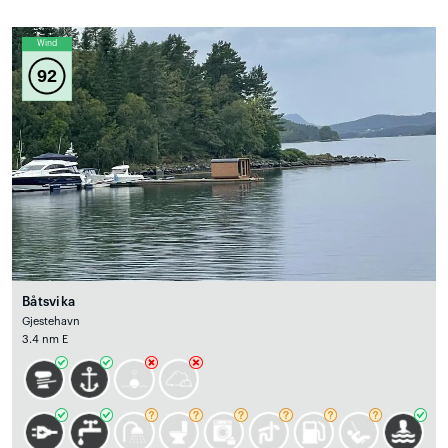
Wind
92
Båtsvika
Gjestehavn
3.4 nm E