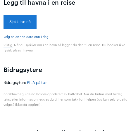
Legg til havna i en reise
Sjekk inn nå
Velg en annen dato enn i dag
Viktig:
Når du
sjekker inn
i en havn så legger du den til en reise. Du booker ikke
fysisk plass i havna
Bidragsytere
Bidragsytere
PILA på tur
norskhavneguide.no holdes oppdatert av båtfolket. Når du bidrar med bilder,
tekst eller informasjon legges du til her som takk for hjelpen (du kan selvfølgelig
velge å ikke stå oppført).