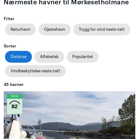
Nærmeste havner til Mørkesetholmane
Filter
Naturhavn
Gjestehavn
Trygg for vind neste natt
Sorter
Distanse
Alfabetisk
Popularitet
Vindbeskyttelse neste natt
45
havner
Wind
82