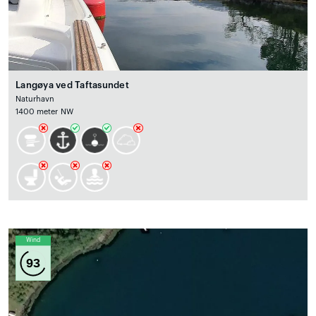
Langøya ved Taftasundet
Naturhavn
1400 meter NW
Wind
93