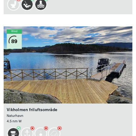
Wind
89
Vikholmen friluftsområde
Naturhavn
4.5 nm W