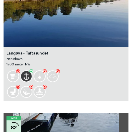
Langøya - Taftasundet
Naturhavn
1700 meter NW
Wind
82