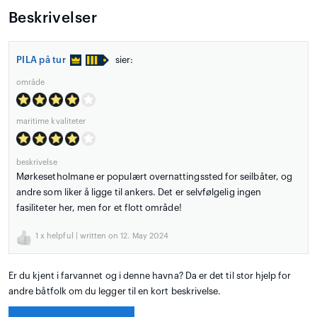
Beskrivelser
PILA på tur
sier:
område
maritime kvaliteter
beskrivelse
Mørkesetholmane er populært overnattingssted for seilbåter, og
andre som liker å ligge til ankers. Det er selvfølgelig ingen
fasiliteter her, men for et flott område!
1
x helpful | written on 12. May 2024
Er du kjent i farvannet og i denne havna? Da er det til stor hjelp for
andre båtfolk om du legger til en kort beskrivelse.