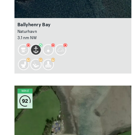
Ballyhenry Bay
Naturhavn
3.1 nm NW
Wind
92