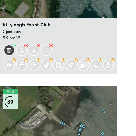
Killyleagh Yacht Club
Gjestehavn
5.9 nm W
Wind
80