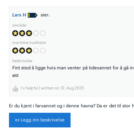
Lars H
sier:
område
maritime kvaliteter
beskrivelse
Fint sted å ligge hvis man venter på tidevannet for å gå i
øst
1
x helpful | written on 12. Aug 2025
Er du kjent i farvannet og i denne havna? Da er det til stor 
📜
Legg inn beskrivelse