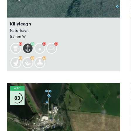
Killyleagh
Naturhavn
5.7 nm W
Wind
83