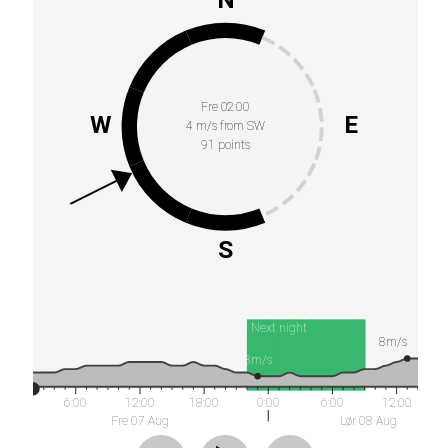
Fre 02:00
W
E
4 m/s from SW
91 points
S
Next night
8m/s
3m/s
6:00
12:00
18:00
0:00
6:00
12:00
Fre 07 Aug
Lør 08 Aug