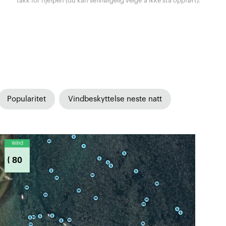
takk for hjelpen (du kan selvfølgelig velge å ikke stå oppført).
Popularitet
Vindbeskyttelse neste natt
Wind
80