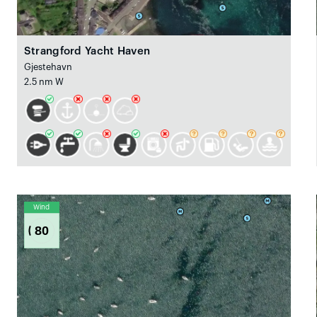
Strangford Yacht Haven
Gjestehavn
2.5 nm W
Wind
80