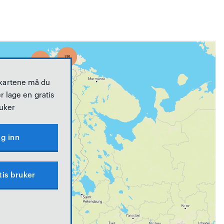
 kartene må du
r lage en gratis
uker
g inn
tis bruker