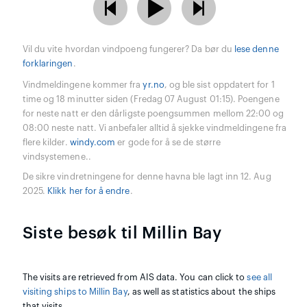
Vil du vite hvordan vindpoeng fungerer? Da bør du
lese denne
forklaringen
.
Vindmeldingene kommer fra
yr.no
, og ble sist oppdatert for 1
time og 18 minutter siden (Fredag 07 August 01:15). Poengene
for neste natt er den dårligste poengsummen mellom 22:00 og
08:00 neste natt. Vi anbefaler alltid å sjekke vindmeldingene fra
flere kilder.
windy.com
er gode for å se de større
vindsystemene..
De sikre vindretningene for denne havna ble lagt inn 12. Aug
2025.
Klikk her for å endre
.
Siste besøk til Millin Bay
The visits are retrieved from AIS data. You can click to
see all
visiting ships to Millin Bay
, as well as statistics about the ships
that visits