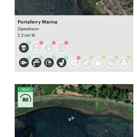
Portaferry Marina
Gjestehavn
2.3 nm W
Wind
80