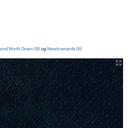
 and North Down (9)
og
Newtownards (6)