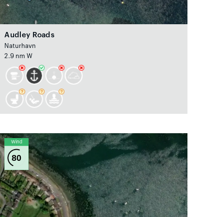
Audley Roads
Naturhavn
2.9 nm W
Wind
80