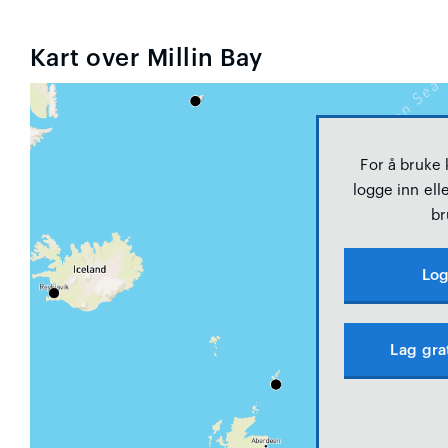
Kart over Millin Bay
For å bruke
logge inn elle
br
Log
Lag gra