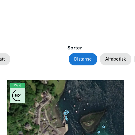
Sorter
att
Distanse
Alfabetisk
Wind
92