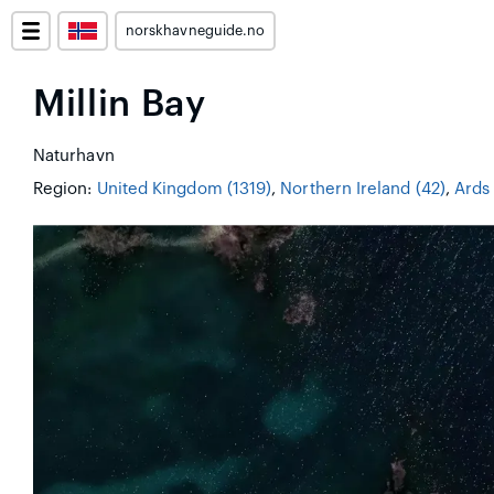
norskhavneguide.no
Millin Bay
Naturhavn
Region:
United Kingdom (1319)
,
Northern Ireland (42)
,
Ards