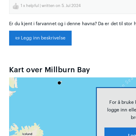
1
x helpful | written on 5. Jul 2024
Er du kjent i farvannet og i denne havna? Da er det til stor 
📜
Legg inn beskrivelse
Kart over Millburn Bay
For å bruke
logge inn elle
br
Log