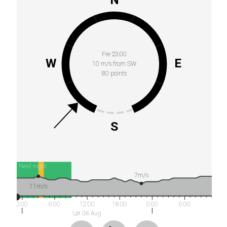
Fre 23:00
W
E
10 m/s from SW
80 points
S
Next night
7m/s
11m/s
0:00
6:00
12:00
18:00
0:00
6:00
Lør 08 Aug