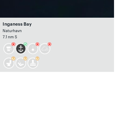
Inganess Bay
Naturhavn
7.1 nm S