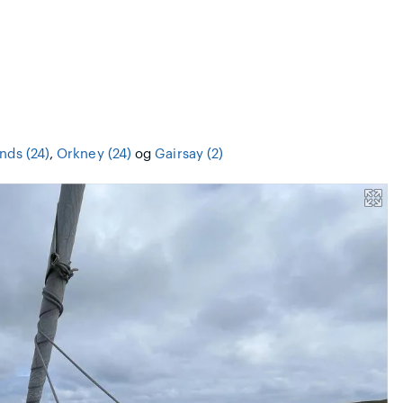
nds (24)
,
Orkney (24)
og
Gairsay (2)