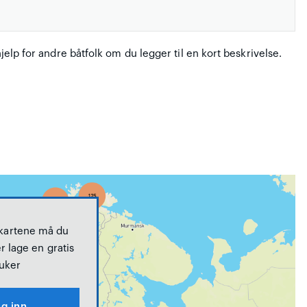
hjelp for andre båtfolk om du legger til en kort beskrivelse.
 kartene må du
r lage en gratis
uker
g inn