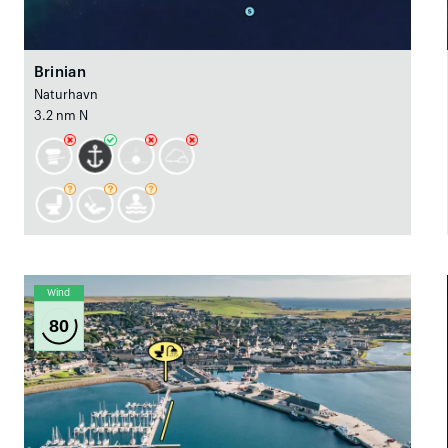
Brinian
Naturhavn
3.2 nm N
Wind
80