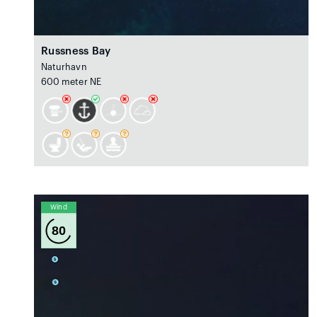
Russness Bay
Naturhavn
600 meter NE
Wind
80