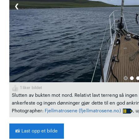
❮
1
liker bildet
Slutten av bukten mot nord. Relativt lavt terreng så inge
ankerfeste og ingen dønninger gjør dette til en god ankri
Photographer:
Fjellmatrosene
(fjellmatrosene.no)
, 
📸
Last opp et bilde