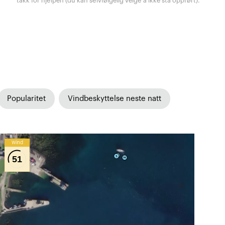
takk for hjelpen (du kan selvfølgelig velge å ikke stå oppført).
Popularitet
Vindbeskyttelse neste natt
Wind
51