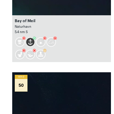
Bay of Meil
Naturhavn
5.4 nm S
Wind
50