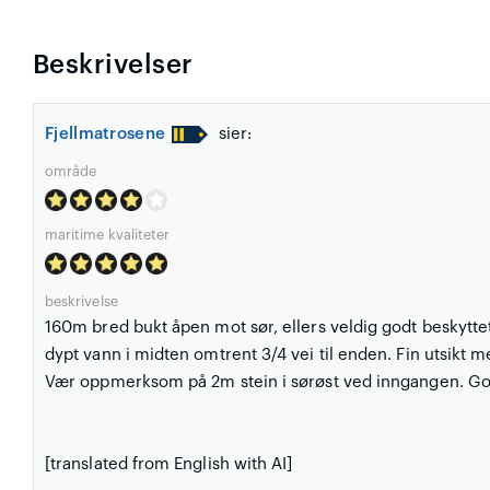
Beskrivelser
Fjellmatrosene
sier:
område
maritime kvaliteter
beskrivelse
160m bred bukt åpen mot sør, ellers veldig godt beskytt
dypt vann i midten omtrent 3/4 vei til enden. Fin utsikt 
Vær oppmerksom på 2m stein i sørøst ved inngangen. God
[translated from English with AI]