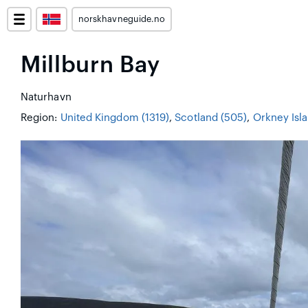
norskhavneguide.no
Millburn Bay
Naturhavn
Region:
United Kingdom (1319)
,
Scotland (505)
,
Orkney Isla