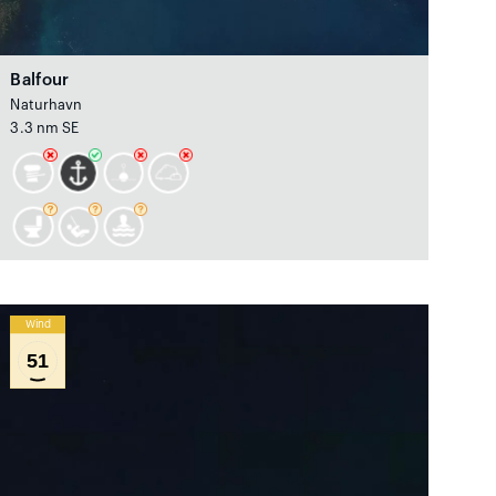
Balfour
Naturhavn
3.3 nm SE
Wind
51