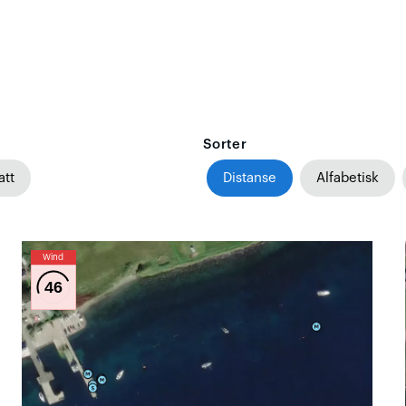
Sorter
att
Distanse
Alfabetisk
Wind
46