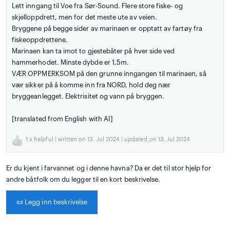
Lett inngang til Voe fra Sør-Sound. Flere store fiske- og
skjelloppdrett, men for det meste ute av veien.
Bryggene på begge sider av marinaen er opptatt av fartøy fra
fiskeoppdrettene.
Marinaen kan ta imot to gjestebåter på hver side ved
hammerhodet. Minste dybde er 1,5m.
VÆR OPPMERKSOM på den grunne inngangen til marinaen, så
vær sikker på å komme inn fra NORD, hold deg nær
bryggeanlegget. Elektrisitet og vann på bryggen.
[translated from English with AI]
1
x helpful | written on 13. Jul 2024 | updated_on 13. Jul 2024
Er du kjent i farvannet og i denne havna? Da er det til stor hjelp for
andre båtfolk om du legger til en kort beskrivelse.
📜
Legg inn beskrivelse