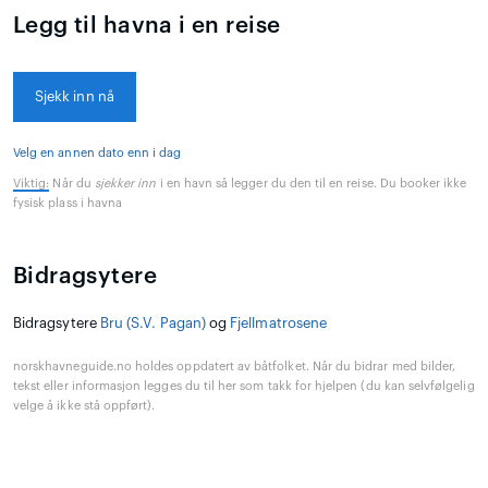
Legg til havna i en reise
Sjekk inn nå
Velg en annen dato enn i dag
Viktig:
Når du
sjekker inn
i en havn så legger du den til en reise. Du booker ikke
fysisk plass i havna
Bidragsytere
Bidragsytere
Bru (S.V. Pagan)
og
Fjellmatrosene
norskhavneguide.no holdes oppdatert av båtfolket. Når du bidrar med bilder,
tekst eller informasjon legges du til her som takk for hjelpen (du kan selvfølgelig
velge å ikke stå oppført).