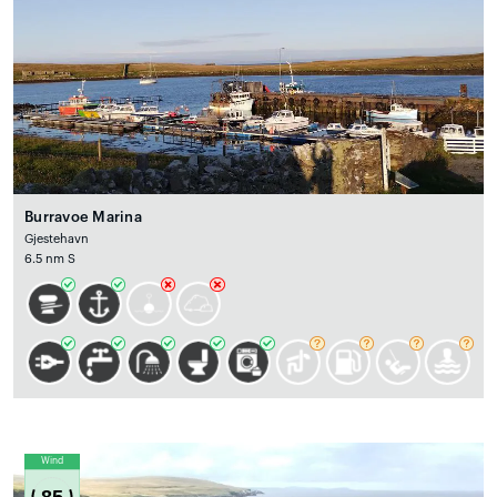
Burravoe Marina
Gjestehavn
6.5 nm S
Wind
85