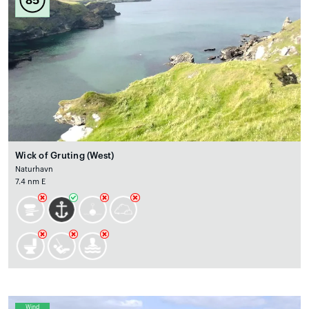
Wick of Gruting (West)
Naturhavn
7.4 nm E
Wind