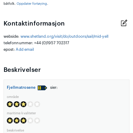
båtfolk.
Oppdater fortøying
.
Kontaktinformasjon
webside:
www.shetland.org/visit/do/outdoors/sail/mid-yell
telefonnummer: +44 (0)1957 702317
epost:
Add email
Beskrivelser
Fjellmatrosene
sier:
område
maritime kvaliteter
beskrivelse