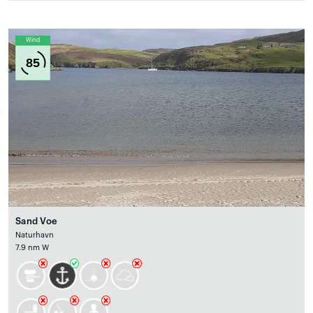
Wind
85
Sand Voe
Naturhavn
7.9 nm W