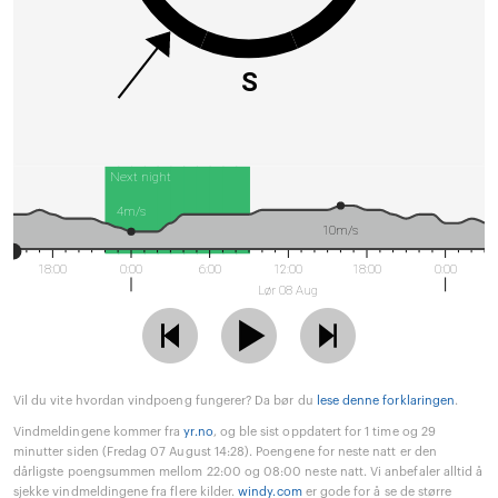
S
Next night
4m/s
10m/s
18:00
0:00
6:00
12:00
18:00
0:00
Lør 08 Aug
Vil du vite hvordan vindpoeng fungerer? Da bør du
lese denne forklaringen
.
Vindmeldingene kommer fra
yr.no
, og ble sist oppdatert for 1 time og 29
minutter siden (Fredag 07 August 14:28). Poengene for neste natt er den
dårligste poengsummen mellom 22:00 og 08:00 neste natt. Vi anbefaler alltid å
sjekke vindmeldingene fra flere kilder.
windy.com
er gode for å se de større