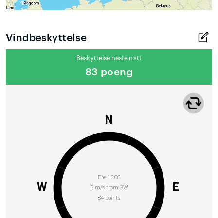
Vindbeskyttelse
Beskyttelse neste natt
83 poeng
N
Fre 15:00
W
E
8 m/s from SW
84 points