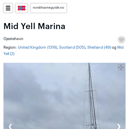
norskhavneguide.no
Mid Yell Marina
Gjestehavn
Region:
United Kingdom (1319)
,
Scotland (505)
,
Shetland (49)
og
Mid
Yell (2)
❮
❯