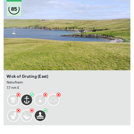
85
Wick of Gruting (East)
Naturhavn
7.7 nm E