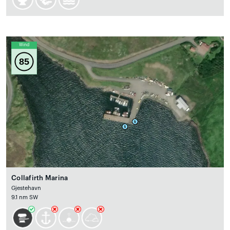
Wind
85
Collafirth Marina
Gjestehavn
9.1 nm SW