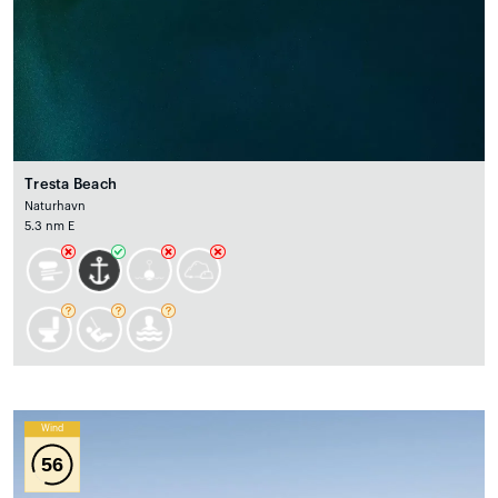
Tresta Beach
Naturhavn
5.3 nm E
Wind
56