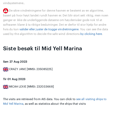
vindsystemene..
De sikre vindretningene for denne havnen er bestemt av en algoritme,
basert på hvor høyt landet rundt havnen er. Det blir stort sett riktig, men noen
ganger er ikke de underliggende dataene om høydenivåer gode nok til at
softwaren klarer å ta riktige beslutninger. Det er derfor til stor hjelp for andre
hvis du kan
valider eller juster de trygge vindretningene
. You can see the data
used by the algorithm to decide the safe wind directions
by clicking here
.
Siste besøk til Mid Yell Marina
Søn 27 Aug 2023
CRAZY JANE [MMSI: 235085225]
Tir 01 Aug 2023
MICAH LEXIE [MMSI: 232033668]
The visits are retrieved from AIS data. You can click to
see all visiting ships to
Mid Yell Marina
, as well as statistics about the ships that visits