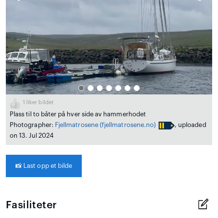
1
liker bildet
Plass til to båter på hver side av hammerhodet
Photographer:
Fjellmatrosene
(fjellmatrosene.no)
, uploaded
on 13. Jul 2024
📸
Last opp et bilde
Fasiliteter