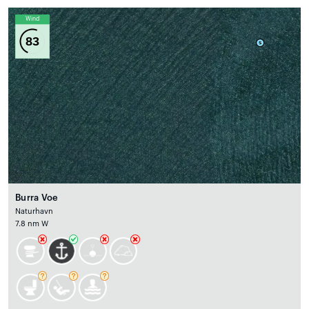
Wind
83
Burra Voe
Naturhavn
7.8 nm W