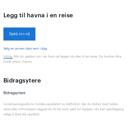
Legg til havna i en reise
Sjekk inn nå
Velg en annen dato enn i dag
Viktig:
Når du
sjekker inn
i en havn så legger du den til en reise. Du booker ikke
fysisk plass i havna
Bidragsytere
Bidragsytere
norskhavneguide.no holdes oppdatert av båtfolket. Når du bidrar med bilder,
tekst eller informasjon legges du til her som takk for hjelpen (du kan selvfølgelig
velge å ikke stå oppført).