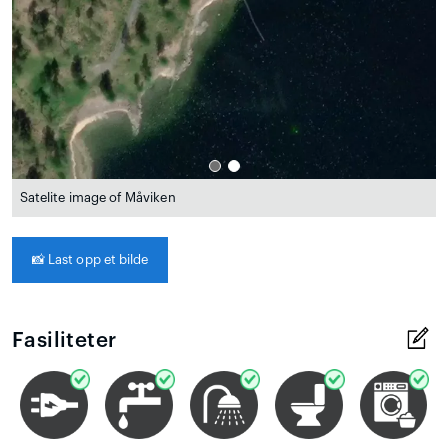
Satelite image of Måviken
📸
Last opp et bilde
Fasiliteter