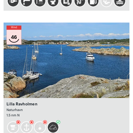
Wind
46
Lilla Ravholmen
Naturhavn
1.5 nm N