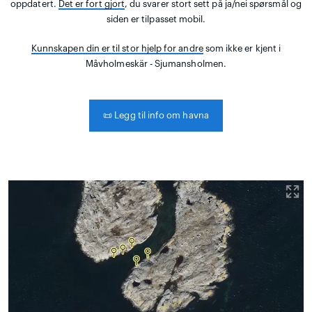
oppdatert.
Det er fort gjort
, du svarer stort sett på ja/nei spørsmål og
siden er tilpasset mobil.
Kunnskapen din er til stor hjelp for andre
som ikke er kjent i
Måvholmeskär - Sjumansholmen.
📜
Legg til info om havna