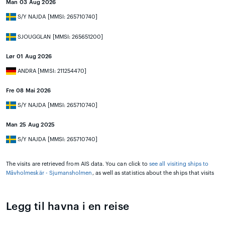
Man 03 Aug 2026
S/Y NAJDA [MMSI: 265710740]
SJOUGGLAN [MMSI: 265651200]
Lør 01 Aug 2026
ANDRA [MMSI: 211254470]
Fre 08 Mai 2026
S/Y NAJDA [MMSI: 265710740]
Man 25 Aug 2025
S/Y NAJDA [MMSI: 265710740]
The visits are retrieved from AIS data. You can click to
see all visiting ships to
Måvholmeskär - Sjumansholmen
, as well as statistics about the ships that visits
Legg til havna i en reise