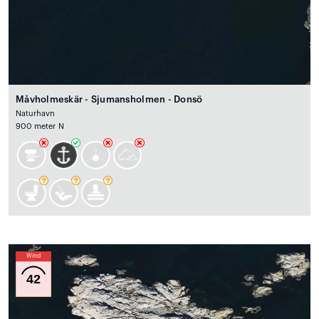
Måvholmeskär - Sjumansholmen - Donsö
Naturhavn
900 meter N
Wind
42