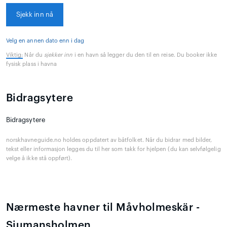
Sjekk inn nå
Velg en annen dato enn i dag
Viktig:
Når du
sjekker inn
i en havn så legger du den til en reise. Du booker ikke
fysisk plass i havna
Bidragsytere
Bidragsytere
norskhavneguide.no holdes oppdatert av båtfolket. Når du bidrar med bilder,
tekst eller informasjon legges du til her som takk for hjelpen (du kan selvfølgelig
velge å ikke stå oppført).
Nærmeste havner til Måvholmeskär -
Sjumansholmen