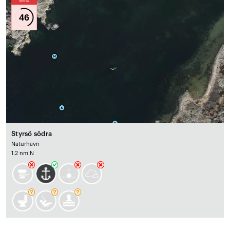
Wind
46
Styrsö södra
Naturhavn
1.2 nm N