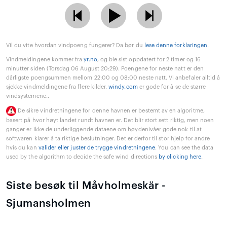
Vil du vite hvordan vindpoeng fungerer? Da bør du
lese denne forklaringen
.
Vindmeldingene kommer fra
yr.no
, og ble sist oppdatert for 2 timer og 16
minutter siden (Torsdag 06 August 20:29). Poengene for neste natt er den
dårligste poengsummen mellom 22:00 og 08:00 neste natt. Vi anbefaler alltid å
sjekke vindmeldingene fra flere kilder.
windy.com
er gode for å se de større
vindsystemene..
De sikre vindretningene for denne havnen er bestemt av en algoritme,
basert på hvor høyt landet rundt havnen er. Det blir stort sett riktig, men noen
ganger er ikke de underliggende dataene om høydenivåer gode nok til at
softwaren klarer å ta riktige beslutninger. Det er derfor til stor hjelp for andre
hvis du kan
valider eller juster de trygge vindretningene
. You can see the data
used by the algorithm to decide the safe wind directions
by clicking here
.
Siste besøk til Måvholmeskär -
Sjumansholmen