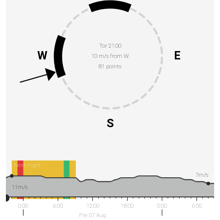
Tor 21:00
W
E
10 m/s from W
81 points
S
Next night
7m/s
11m/s
0:00
6:00
12:00
18:00
0:00
6:00
Fre 07 Aug