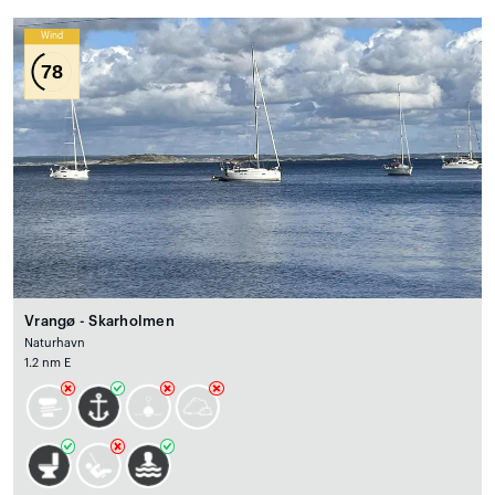
Wind
78
Vrangø - Skarholmen
Naturhavn
1.2 nm E