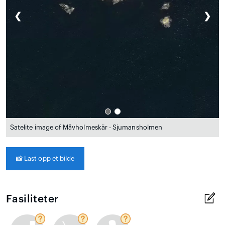
❮
❯
Satelite image of Måvholmeskär - Sjumansholmen
📸
Last opp et bilde
Fasiliteter