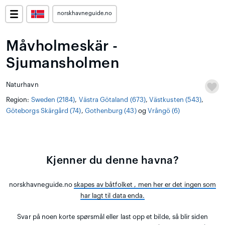
norskhavneguide.no
Måvholmeskär -
Sjumansholmen
Naturhavn
Region:
Sweden (2184)
,
Västra Götaland (673)
,
Västkusten (543)
,
Göteborgs Skärgård (74)
,
Gothenburg (43)
og
Vrångö (6)
Kjenner du denne havna?
norskhavneguide.no
skapes av båtfolket
, men her er det ingen som
har lagt til data enda.
Svar på noen korte spørsmål eller last opp et bilde, så blir siden