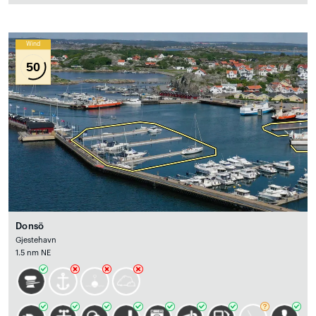
Wind
50
Donsö
Gjestehavn
1.5 nm NE