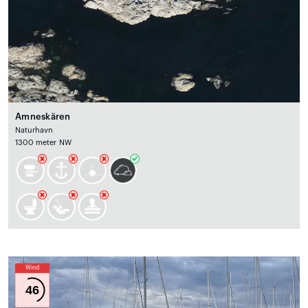
Amneskären
Naturhavn
1300 meter NW
Wind
46