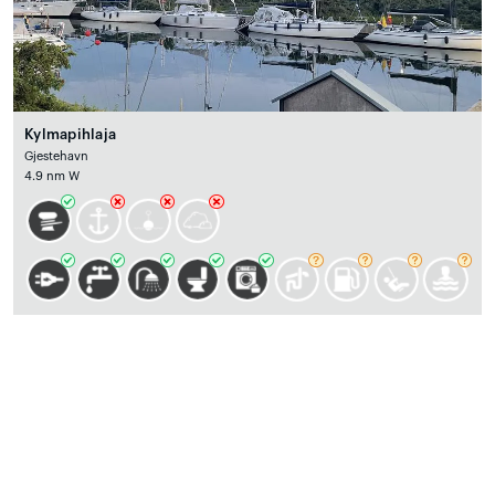
Kylmapihlaja
Gjestehavn
4.9 nm W