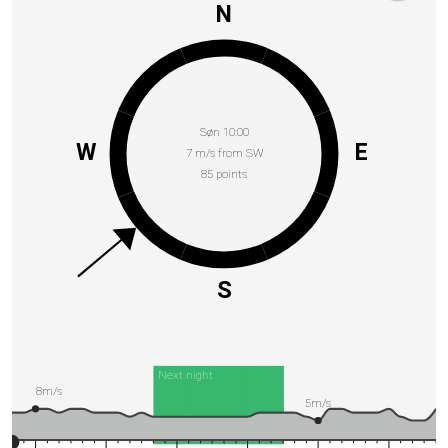
N
Søn 10:00
W
E
7 m/s from SW
85 points
S
Next night
8m/s
5m/s