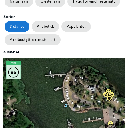
Naturhavn
Gjestehavn
Trygg for vind neste natt
Sorter
Distanse
Alfabetisk
Popularitet
Vindbeskyttelse neste natt
4
havner
Wind
85