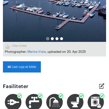
1
liker bildet
Photographer:
Marina Vista
, uploaded on 20. Apr 2025
📸
Last opp et bilde
Fasiliteter