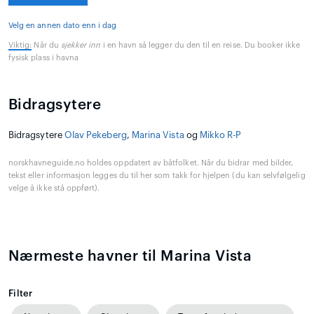
Velg en annen dato enn i dag
Viktig:
Når du
sjekker inn
i en havn så legger du den til en reise. Du booker ikke
fysisk plass i havna
Bidragsytere
Bidragsytere
Olav Pekeberg
,
Marina Vista
og
Mikko R-P
norskhavneguide.no holdes oppdatert av båtfolket. Når du bidrar med bilder,
tekst eller informasjon legges du til her som takk for hjelpen (du kan selvfølgelig
velge å ikke stå oppført).
Nærmeste havner til Marina Vista
Filter