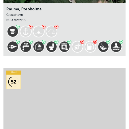
Rauma, Poroholma
Gjestehavn
600 meter S
Wind
52