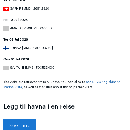
Tir 21 Jul 2026
SAPHIR [MMSI: 269112820]
Fre 10 Jul 2026
AMALIA [MMSI: 218006090]
Tor 02 Jul 2026
TRIANA [MMSI: 230093770]
Ons 01 Jul 2026
S/V TA HI [MMSI: 503533400]
The visits are retrieved from AIS data. You can click to
see all visiting ships to
Marina Vista
, as well as statistics about the ships that visits
Legg til havna i en reise
Sjekk inn nå