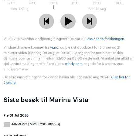
12:00
18:00
0:00
6:00
12:00
18:00
Søn 09 Aug
Man 10 Aug
Vil du vite hvordan vindpoeng fungerer? Da bør du
lese denne forklaringen
.
Vindmeldingene kommer fra
yr.no
, og ble sist oppdatert for 3 timer og 21
minutter siden (Søndag 09 August 09:30). Poengene for neste natt er den
dårligste poengsummen mellom 22:00 og 08:00 neste natt. Vi anbefaler alltid å
sjekke vindmeldingene fra flere kilder.
windy.com
er gode for å se de større
vindsystemene..
De sikre vindretningene for denne havna ble lagt inn 6. Aug 2024.
Klikk her for
å endre
.
Siste besøk til Marina Vista
Fre 31 Jul 2026
HARMONY [MMSI: 230018990]