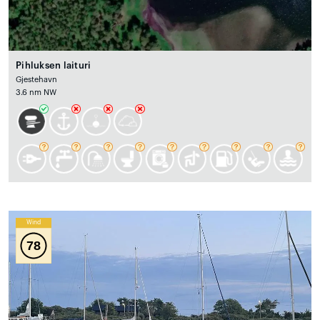
Pihluksen laituri
Gjestehavn
3.6 nm NW
Wind
78