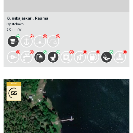
Kuuskajaskari, Rauma
Gjestehavn
3.0 nm W
Wind
55