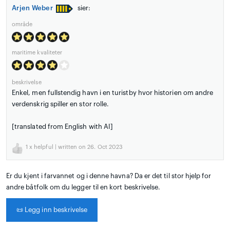
Arjen Weber
sier:
område
maritime kvaliteter
beskrivelse
Enkel, men fullstendig havn i en turistby hvor historien om andre
verdenskrig spiller en stor rolle.
[translated from English with AI]
1
x helpful | written on 26. Oct 2023
Er du kjent i farvannet og i denne havna? Da er det til stor hjelp for
andre båtfolk om du legger til en kort beskrivelse.
📜
Legg inn beskrivelse