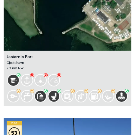
Jastarnia Port
Gjestehavn
7.0 nm NW
Wind
53