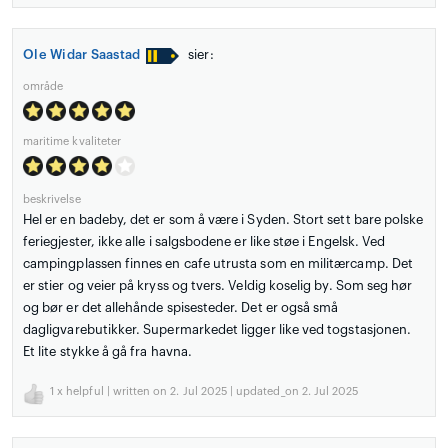
Ole Widar Saastad
sier:
område
maritime kvaliteter
beskrivelse
Hel er en badeby, det er som å være i Syden. Stort sett bare polske
feriegjester, ikke alle i salgsbodene er like støe i Engelsk. Ved
campingplassen finnes en cafe utrusta som en militærcamp. Det
er stier og veier på kryss og tvers. Veldig koselig by. Som seg hør
og bør er det allehånde spisesteder. Det er også små
dagligvarebutikker. Supermarkedet ligger like ved togstasjonen.
Et lite stykke å gå fra havna.
1
x helpful | written on 2. Jul 2025 | updated_on 2. Jul 2025