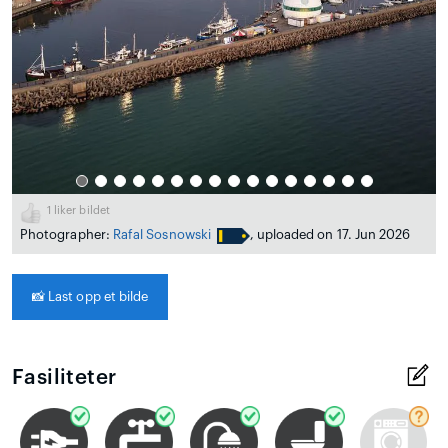
1
liker bildet
Photographer:
Rafal Sosnowski
, uploaded on 17. Jun 2026
📸
Last opp et bilde
Fasiliteter