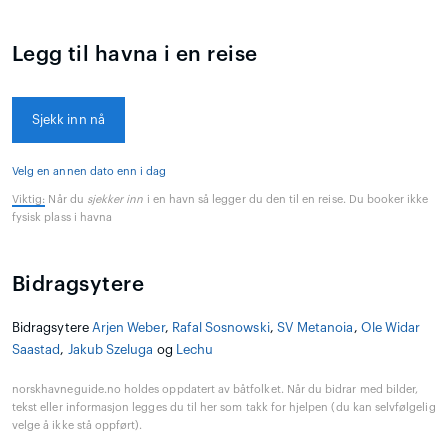
Legg til havna i en reise
Sjekk inn nå
Velg en annen dato enn i dag
Viktig:
Når du
sjekker inn
i en havn så legger du den til en reise. Du booker ikke
fysisk plass i havna
Bidragsytere
Bidragsytere
Arjen Weber
,
Rafal Sosnowski
,
SV Metanoia
,
Ole Widar
Saastad
,
Jakub Szeluga
og
Lechu
norskhavneguide.no holdes oppdatert av båtfolket. Når du bidrar med bilder,
tekst eller informasjon legges du til her som takk for hjelpen (du kan selvfølgelig
velge å ikke stå oppført).