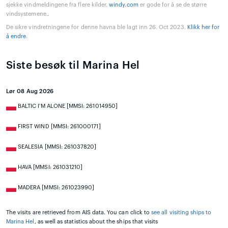
sjekke vindmeldingene fra flere kilder.
windy.com
er gode for å se de større
vindsystemene..
De sikre vindretningene for denne havna ble lagt inn 26. Oct 2023.
Klikk her for
å endre
.
Siste besøk til Marina Hel
Lør 08 Aug 2026
BALTIC I'M ALONE [MMSI: 261014950]
FIRST WIND [MMSI: 261000171]
SEALESIA [MMSI: 261037820]
HAVA [MMSI: 261031210]
MADERA [MMSI: 261023990]
The visits are retrieved from AIS data. You can click to
see all visiting ships to
Marina Hel
, as well as statistics about the ships that visits