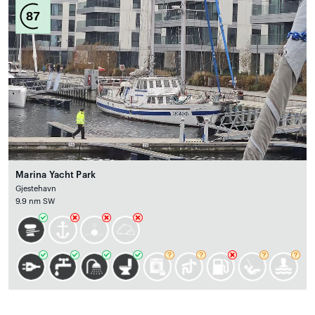
87
Marina Yacht Park
Gjestehavn
9.9 nm SW