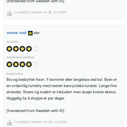
[translated from Swedish with AI]
1
x helpful | written on 18. Jul 2026
venne rind
sier:
område
maritime kvaliteter
beskrivelse
Bra og beskyttet havn. Y-bommer eller langskips ved kai. Byen er
en ordentlig turistby med nesten bare polske turister. Lange fine
strender. Strøm og toalett er inkludert men dusjer koster ekstra.
Hyggelig by å stoppe et par dager.
[translated from Swedish with AI]
1
x helpful | written on 30. Jul 2025