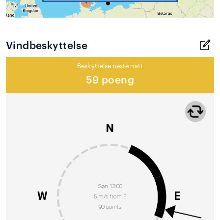
Vindbeskyttelse
Beskyttelse neste natt
59 poeng
N
Søn 13:00
W
E
5 m/s from E
90 points