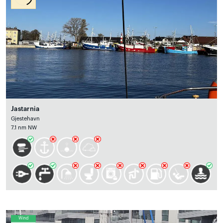
Jastarnia
Gjestehavn
7.1 nm NW
Wind