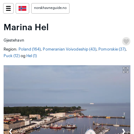
norskhavneguide.no
Marina Hel
Gjestehavn
Region:
Poland (164)
,
Pomeranian Voivodeship (43)
,
Pomorskie (37)
,
Puck (12)
og
Hel (1)
❮
❯