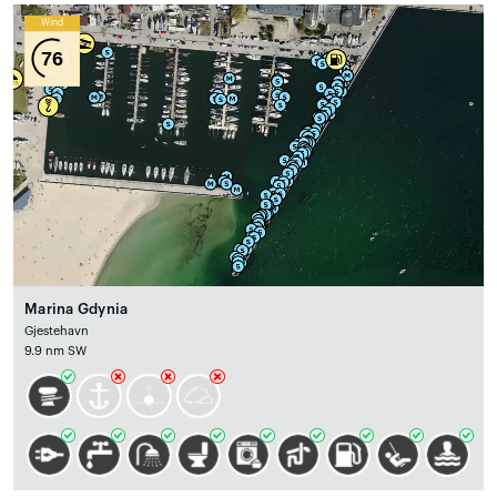
Wind
76
Marina Gdynia
Gjestehavn
9.9 nm SW