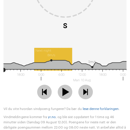
S
Next night
8m/s
2m/s
18:00
0:00
6:00
12:00
18:00
0:00
Man 10 Aug
Vil du vite hvordan vindpoeng fungerer? Da bør du
lese denne forklaringen
.
Vindmeldingene kommer fra
yr.no
, og ble sist oppdatert for 1 time og 46
minutter siden (Søndag 09 August 12:30). Poengene for neste natt er den
dårligste poengsummen mellom 22:00 og 08:00 neste natt. Vi anbefaler alltid å