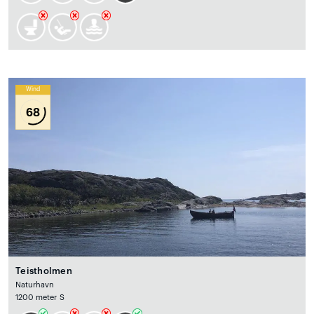
Wind
68
Teistholmen
Naturhavn
1200 meter S