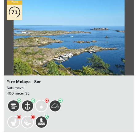
Wind
71
Ytre Maløya - Sør
Naturhavn
400 meter SE