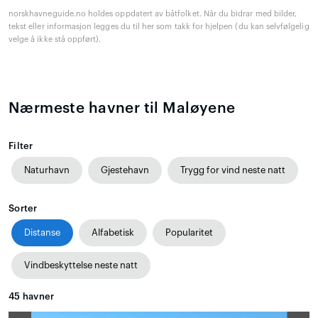
norskhavneguide.no holdes oppdatert av båtfolket. Når du bidrar med bilder,
tekst eller informasjon legges du til her som takk for hjelpen (du kan selvfølgelig
velge å ikke stå oppført).
Nærmeste havner til Maløyene
Filter
Naturhavn
Gjestehavn
Trygg for vind neste natt
Sorter
Distanse
Alfabetisk
Popularitet
Vindbeskyttelse neste natt
45
havner