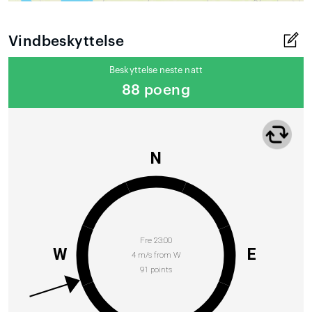
Vindbeskyttelse
Beskyttelse neste natt
88 poeng
N
Fre 23:00
W
E
4 m/s from W
91 points