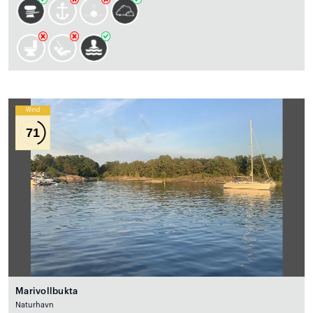
Wind
71
Marivollbukta
Naturhavn