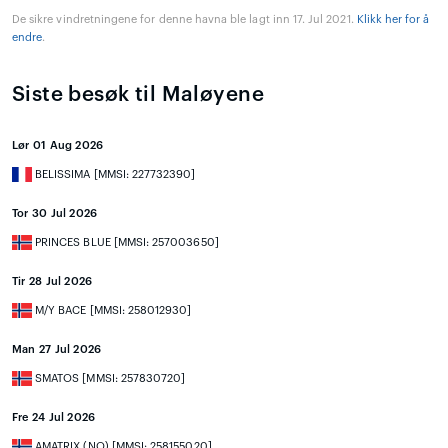
De sikre vindretningene for denne havna ble lagt inn 17. Jul 2021.
Klikk her for å
endre
.
Siste besøk til Maløyene
Lør 01 Aug 2026
BELISSIMA [MMSI: 227732390]
Tor 30 Jul 2026
PRINCES BLUE [MMSI: 257003650]
Tir 28 Jul 2026
M/Y BACE [MMSI: 258012930]
Man 27 Jul 2026
SMATOS [MMSI: 257830720]
Fre 24 Jul 2026
AMATRIX (NO) [MMSI: 258155020]