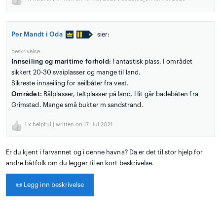
Per Mandt i Oda
sier:
beskrivelse
Innseiling og maritime forhold:
Fantastisk plass. I området
sikkert 20-30 svaiplasser og mange til land.
Sikreste innseiling for seilbåter fra vest.
Området:
Bålplasser, teltplasser på land. Hit går badebåten fra
Grimstad. Mange små bukter m sandstrand.
1
x helpful | written on 17. Jul 2021
Er du kjent i farvannet og i denne havna? Da er det til stor hjelp for
andre båtfolk om du legger til en kort beskrivelse.
📜
Legg inn beskrivelse