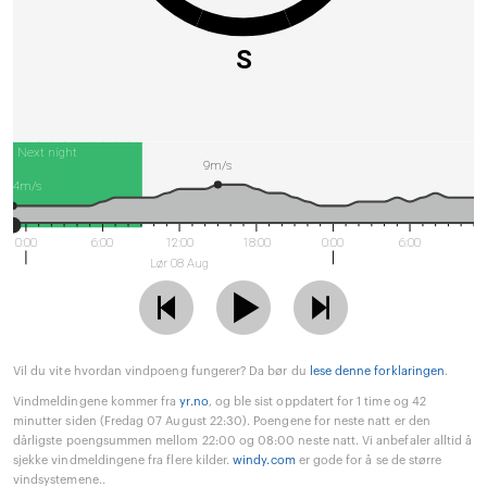
S
Next night
9m/s
4m/s
0:00
6:00
12:00
18:00
0:00
6:00
Lør 08 Aug
Vil du vite hvordan vindpoeng fungerer? Da bør du
lese denne forklaringen
.
Vindmeldingene kommer fra
yr.no
, og ble sist oppdatert for 1 time og 42
minutter siden (Fredag 07 August 22:30). Poengene for neste natt er den
dårligste poengsummen mellom 22:00 og 08:00 neste natt. Vi anbefaler alltid å
sjekke vindmeldingene fra flere kilder.
windy.com
er gode for å se de større
vindsystemene..