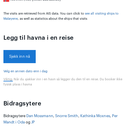
The visits are retrieved from AIS data. You can click to
see all visiting ships to
Maløyene
, as well as statistics about the ships that visits
Legg til havna i en reise
Sjekk inn nå
Velg en annen dato enn i dag
Viktig:
Når du
sjekker inn
i en havn så legger du den til en reise. Du booker ikke
fysisk plass i havna
Bidragsytere
Bidragsytere
Dan Mossmann
,
Snorre Smith
,
Kathinka Moxnes
,
Per
Mandt i Oda
og
JP