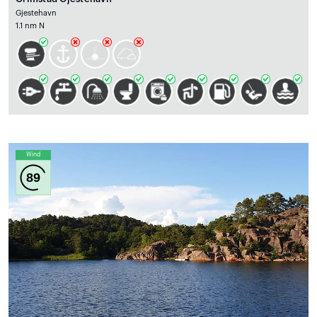
Gjestehavn
1.1 nm N
Wind
89