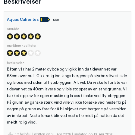
Beskrivelser
Aquas Calientes
sier:
område
maritime kvaliteter
beskrivelse
Båten vår har 2 meter dybde og vi gikk inn da tidevannet var
68cm over null. Gikk rolig inn langs bergene på styrbord/vest side
og la oss med siden til flytebryggen. Alt vel. Da vi skulle forlate var
tidevannet ca 40cm lavere og vi ble stoppet av en sandgrunne. Vi
bakket opp av for egen maskin og la oss tilbake ved flytebryggen.
På grunn av ganske sterk vind ville vi ikke forsøke ved neste flo på
dagen på grunn av fare for å bli skjøvet mot bergene på vestsiden
av innløpet. Neste forsøk blir ved neste flo midt på natten da det
meldt rolig vind.
1
x helpful | written on 13. Apr 2026 | updated_on 13. Apr 2026