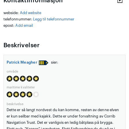
Kontaktinformasjon
webside:
Add website
telefonnummer:
Legg til telefonnummer
epost:
Add email
Beskrivelser
Patrick Meagher
sier:
område
maritime kvaliteter
beskrivelse
Dette er så langt nordvest du kan komme, resten av denne elven
er kun seilbar med kajakk. Dette er under forvaltning av Corrib
Navigation Trust. Det er vanligvis en ledig båtplass på brygga.
Flott pub, "Keanes" i nærheten. Flott fjellvandring da du nå er i