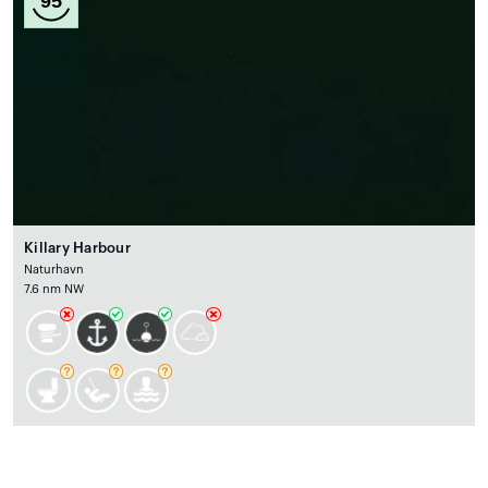
95
Killary Harbour
Naturhavn
7.6 nm NW