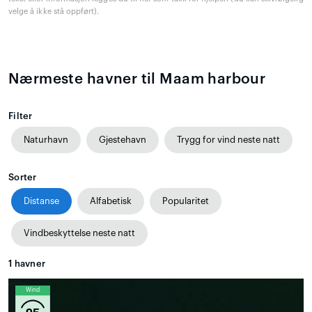
velge å ikke stå oppført).
Nærmeste havner til Maam harbour
Filter
Naturhavn
Gjestehavn
Trygg for vind neste natt
Sorter
Distanse
Alfabetisk
Popularitet
Vindbeskyttelse neste natt
1
havner
Wind