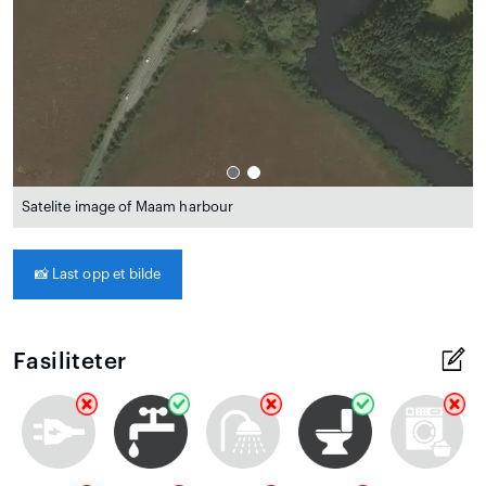
Satelite image of Maam harbour
📸
Last opp et bilde
Fasiliteter