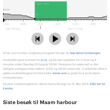
Next night
6m/s
1m/s
12:00
18:00
0:00
6:00
12:00
18:00
Søn 09 Aug
Man 10 Aug
Vil du vite hvordan vindpoeng fungerer? Da bør du
lese denne forklaringen
.
Vindmeldingene kommer fra
yr.no
, og ble sist oppdatert for 2 timer og 4
minutter siden (Søndag 09 August 09:16). Poengene for neste natt er den
dårligste poengsummen mellom 22:00 og 08:00 neste natt. Vi anbefaler alltid å
sjekke vindmeldingene fra flere kilder.
windy.com
er gode for å se de større
vindsystemene..
De sikre vindretningene for denne havna ble lagt inn 15. May 2025.
Klikk her for
å endre
.
Siste besøk til Maam harbour