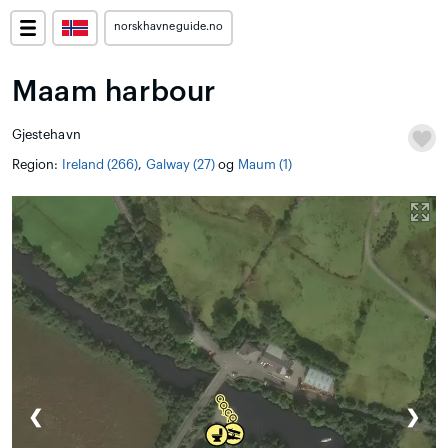
norskhavneguide.no
Maam harbour
Gjestehavn
Region:
Ireland (266)
,
Galway (27)
og
Maum (1)
❮
❯