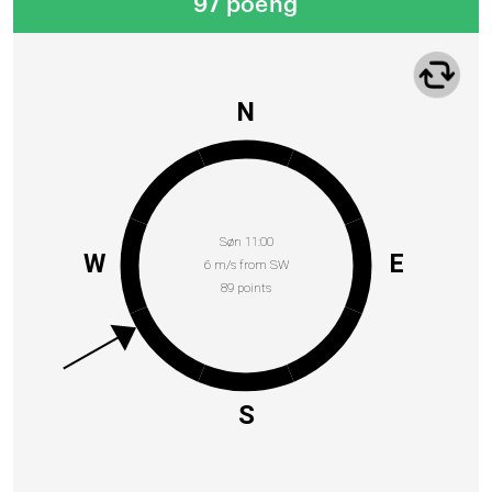
97 poeng
N
Søn 11:00
W
E
6 m/s from SW
89 points
S