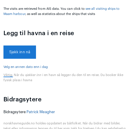
The visits are retrieved from AIS data. You can click to
see all visiting ships to
Maam harbour
, as well as statistics about the ships that visits
Legg til havna i en reise
Sjekk inn nå
Velg en annen dato enn i dag
Viktig:
Når du
sjekker inn
i en havn så legger du den til en reise. Du booker ikke
fysisk plass i havna
Bidragsytere
Bidragsytere
Patrick Meagher
norskhavneguide.no holdes oppdatert av båtfolket. Når du bidrar med bilder,
tekst eller informasjon legges du til her som takk for hjelpen (du kan selvfølgelig