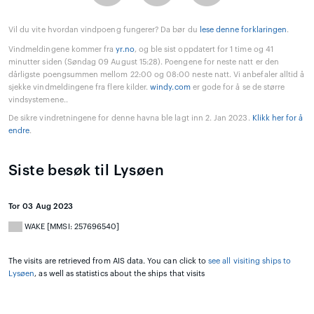
Vil du vite hvordan vindpoeng fungerer? Da bør du
lese denne forklaringen
.
Vindmeldingene kommer fra
yr.no
, og ble sist oppdatert for 1 time og 41
minutter siden (Søndag 09 August 15:28). Poengene for neste natt er den
dårligste poengsummen mellom 22:00 og 08:00 neste natt. Vi anbefaler alltid å
sjekke vindmeldingene fra flere kilder.
windy.com
er gode for å se de større
vindsystemene..
De sikre vindretningene for denne havna ble lagt inn 2. Jan 2023.
Klikk her for å
endre
.
Siste besøk til Lysøen
Tor 03 Aug 2023
WAKE [MMSI: 257696540]
The visits are retrieved from AIS data. You can click to
see all visiting ships to
Lysøen
, as well as statistics about the ships that visits