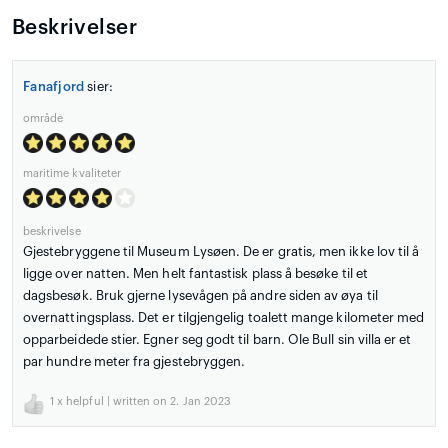
Beskrivelser
Fanafjord
sier:
område
maritime kvaliteter
beskrivelse
Gjestebryggene til Museum Lysøen. De er gratis, men ikke lov til å
ligge over natten. Men helt fantastisk plass å besøke til et
dagsbesøk. Bruk gjerne lysevågen på andre siden av øya til
overnattingsplass. Det er tilgjengelig toalett mange kilometer med
opparbeidede stier. Egner seg godt til barn. Ole Bull sin villa er et
par hundre meter fra gjestebryggen.
1
x helpful | written on 2. Jan 2023