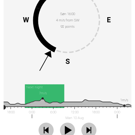
Søn 16:00
W
E
4 m/s from SW
92 points
S
Next night
7m/s
1m/s
18:00
0:00
6:00
12:00
18:00
0:00
Man 10 Aug