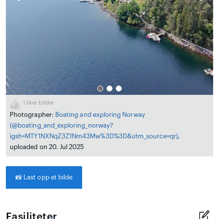
1
liker bildet
Photographer:
Boating and exploring Norway
(@boating_and_exploring_norway?
igsh=MTY1NXNqZ3Z1Nm43Mw%3D%3D&utm_source=qr)
,
uploaded on 20. Jul 2025
📸
Last opp et bilde
Fasiliteter