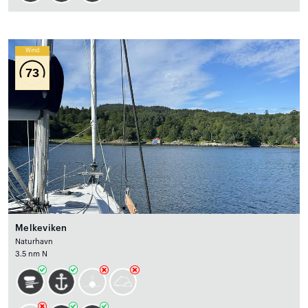
Wind
73
Melkeviken
Naturhavn
3.5 nm N