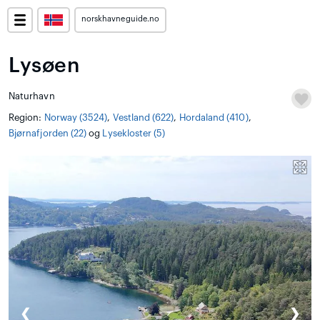
norskhavneguide.no
Lysøen
Naturhavn
Region:
Norway (3524)
,
Vestland (622)
,
Hordaland (410)
,
Bjørnafjorden (22)
og
Lysekloster (5)
❮
❯