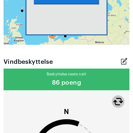
Vindbeskyttelse
Beskyttelse neste natt
86 poeng
N