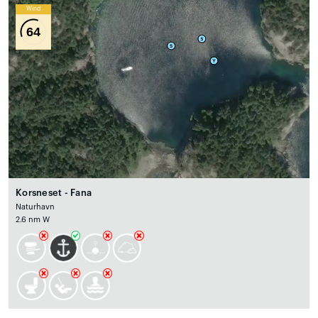
Wind
64
Korsneset - Fana
Naturhavn
2.6 nm W