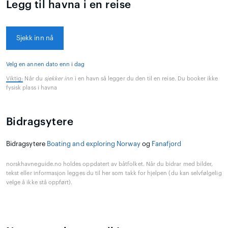
Legg til havna i en reise
Sjekk inn nå
Velg en annen dato enn i dag
Viktig:
Når du
sjekker inn
i en havn så legger du den til en reise. Du booker ikke
fysisk plass i havna
Bidragsytere
Bidragsytere
Boating and exploring Norway
og
Fanafjord
norskhavneguide.no holdes oppdatert av båtfolket. Når du bidrar med bilder,
tekst eller informasjon legges du til her som takk for hjelpen (du kan selvfølgelig
velge å ikke stå oppført).