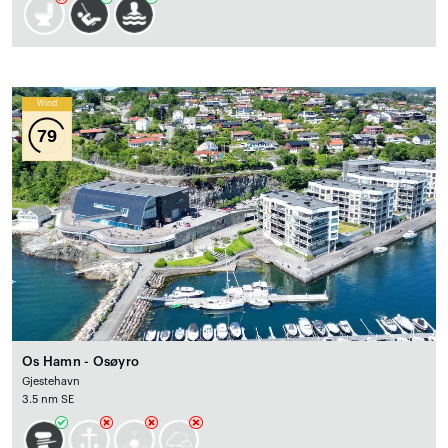
Wind
79
Os Hamn - Osøyro
Gjestehavn
3.5 nm SE