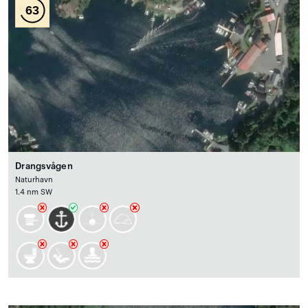
63
Drangsvågen
Naturhavn
1.4 nm SW