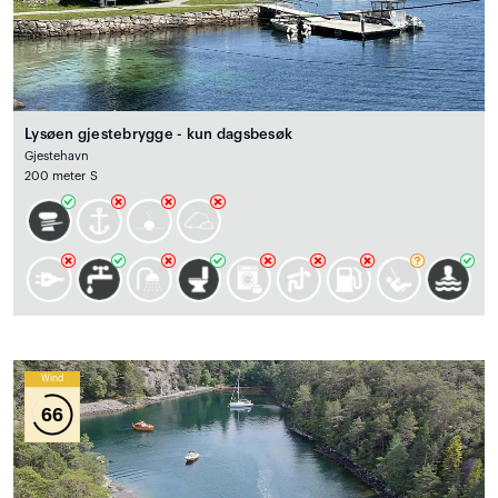
Lysøen gjestebrygge - kun dagsbesøk
Gjestehavn
200 meter S
Wind
66