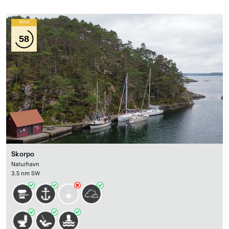
Wind
58
Skorpo
Naturhavn
3.5 nm SW