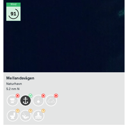
Wind
91
Mellandsvågen
Naturhavn
5.2 nm N