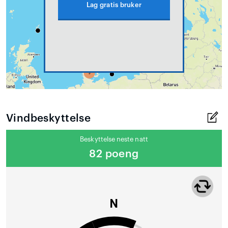
Lag gratis bruker
Vindbeskyttelse
Beskyttelse neste natt
82 poeng
N