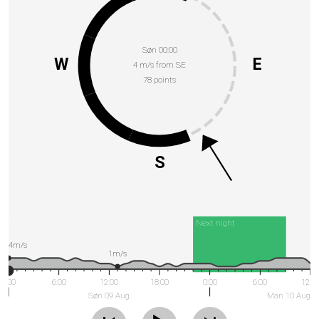
Søn 00:00
W
E
4 m/s from SE
78 points
S
Next night
4m/s
1m/s
0:00
6:00
12:00
18:00
0:00
6:00
12:0
Søn 09 Aug
Man 10 Aug