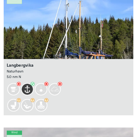
Langbergvika
Naturhavn
5.0 nm N
Wind