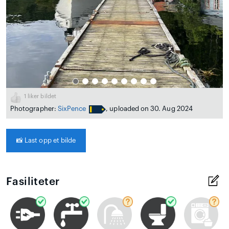
1
liker bildet
Photographer:
SixPence
, uploaded on 30. Aug 2024
📸
Last opp et bilde
Fasiliteter