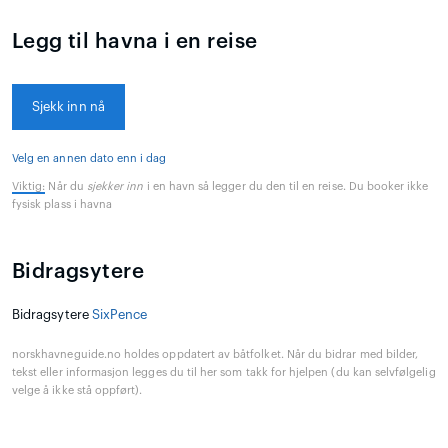
Legg til havna i en reise
Sjekk inn nå
Velg en annen dato enn i dag
Viktig:
Når du
sjekker inn
i en havn så legger du den til en reise. Du booker ikke
fysisk plass i havna
Bidragsytere
Bidragsytere
SixPence
norskhavneguide.no holdes oppdatert av båtfolket. Når du bidrar med bilder,
tekst eller informasjon legges du til her som takk for hjelpen (du kan selvfølgelig
velge å ikke stå oppført).