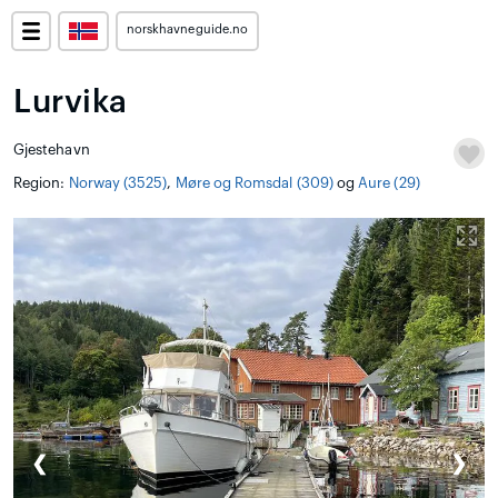
norskhavneguide.no
Lurvika
Gjestehavn
Region:
Norway (3525)
,
Møre og Romsdal (309)
og
Aure (29)
❮
❯