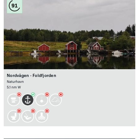
91
Nordvågen - Foldfjorden
Naturhavn
5.1 nm W