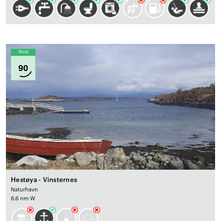
Wind
90
Hestøya - Vinsternes
Naturhavn
6.6 nm W