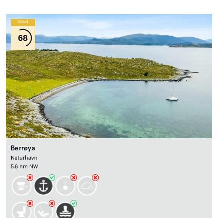
Wind
68
Berrøya
Naturhavn
5.6 nm NW