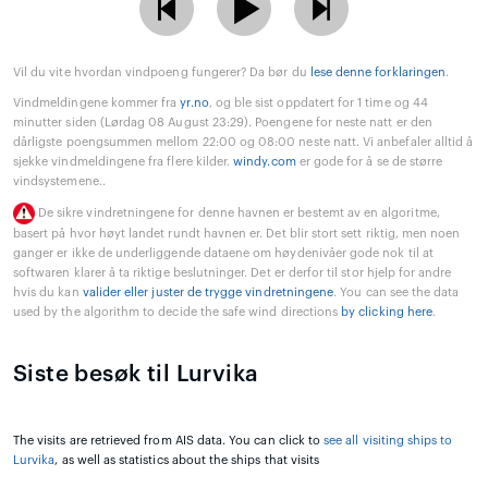
Vil du vite hvordan vindpoeng fungerer? Da bør du
lese denne forklaringen
.
Vindmeldingene kommer fra
yr.no
, og ble sist oppdatert for 1 time og 44
minutter siden (Lørdag 08 August 23:29). Poengene for neste natt er den
dårligste poengsummen mellom 22:00 og 08:00 neste natt. Vi anbefaler alltid å
sjekke vindmeldingene fra flere kilder.
windy.com
er gode for å se de større
vindsystemene..
De sikre vindretningene for denne havnen er bestemt av en algoritme,
basert på hvor høyt landet rundt havnen er. Det blir stort sett riktig, men noen
ganger er ikke de underliggende dataene om høydenivåer gode nok til at
softwaren klarer å ta riktige beslutninger. Det er derfor til stor hjelp for andre
hvis du kan
valider eller juster de trygge vindretningene
. You can see the data
used by the algorithm to decide the safe wind directions
by clicking here
.
Siste besøk til Lurvika
The visits are retrieved from AIS data. You can click to
see all visiting ships to
Lurvika
, as well as statistics about the ships that visits