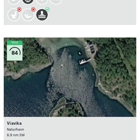
Wind
84
Viavika
Naturhavn
6.9 nm SW