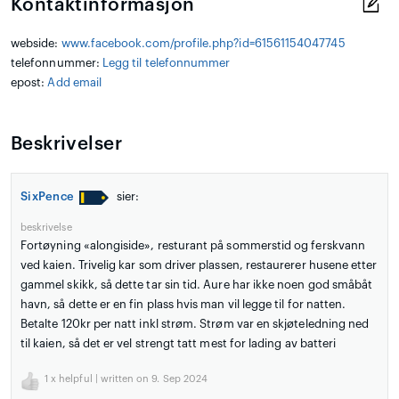
Kontaktinformasjon
webside:
www.facebook.com/profile.php?id=61561154047745
telefonnummer:
Legg til telefonnummer
epost:
Add email
Beskrivelser
SixPence
sier:
beskrivelse
Fortøyning «alongiside», resturant på sommerstid og ferskvann
ved kaien. Trivelig kar som driver plassen, restaurerer husene etter
gammel skikk, så dette tar sin tid. Aure har ikke noen god småbåt
havn, så dette er en fin plass hvis man vil legge til for natten.
Betalte 120kr per natt inkl strøm. Strøm var en skjøteledning ned
til kaien, så det er vel strengt tatt mest for lading av batteri
1
x helpful | written on 9. Sep 2024