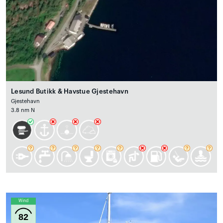
Lesund Butikk & Havstue Gjestehavn
Gjestehavn
3.8 nm N
Wind
82