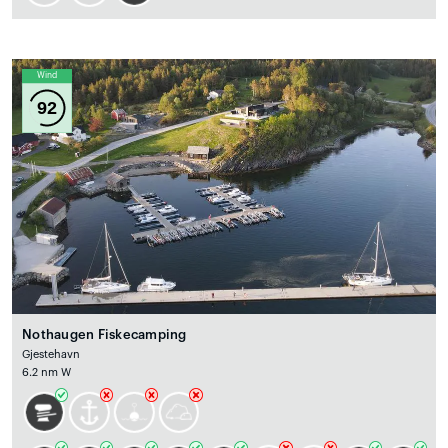
Wind
92
Nothaugen Fiskecamping
Gjestehavn
6.2 nm W