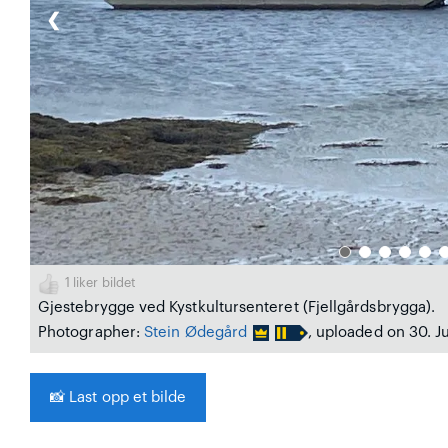
❮
1
liker bildet
Gjestebrygge ved Kystkultursenteret (Fjellgårdsbrygga).
Photographer:
Stein Ødegård
, uploaded on 30. J
📸
Last opp et bilde