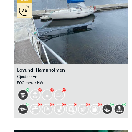
Wind
75
Lovund, Hamnholmen
Gjestehavn
500 meter NW