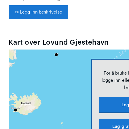
📜
Legg inn beskrivelse
Kart over Lovund Gjestehavn
For å bruke
logge inn elle
br
Log
Lag gra