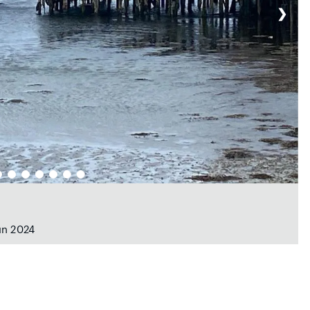
❯
un 2024