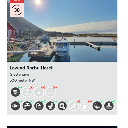
Wind
38
Lovund Rorbu Hotell
Gjestehavn
500 meter NW