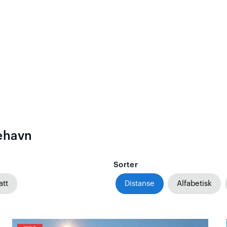
ehavn
Sorter
att
Distanse
Alfabetisk