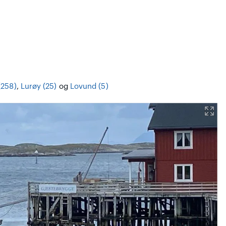
(258)
,
Lurøy (25)
og
Lovund (5)