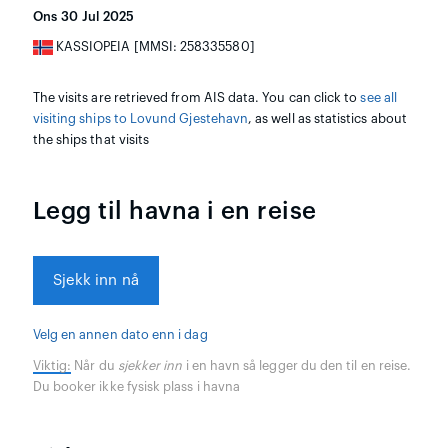
Ons 30 Jul 2025
KASSIOPEIA [MMSI: 258335580]
The visits are retrieved from AIS data. You can click to
see all
visiting ships to Lovund Gjestehavn
, as well as statistics about
the ships that visits
Legg til havna i en reise
Sjekk inn nå
Velg en annen dato enn i dag
Viktig:
Når du
sjekker inn
i en havn så legger du den til en reise.
Du booker ikke fysisk plass i havna