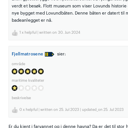
verdt et besøk. Flott museum som viser Lovunds historie o
nye bygget med Lovundbåten. Denne båten er datert til m
badeanlegget er nå.
1
x helpful | written on 30. Jun 2024
Fjellmatrosene
sier:
område
maritime kvaliteter
beskrivelse
0
x helpful | written on 25. Jul 2023 | updated_on 25. Jul 2023
Er du kjent i farvannet og i denne havna? Da er det til stor 