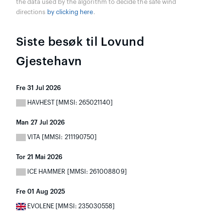
the data used by the algorithm to decide the safe wind
directions
by clicking here
.
Siste besøk til Lovund
Gjestehavn
Fre 31 Jul 2026
HAVHEST [MMSI: 265021140]
Man 27 Jul 2026
VITA [MMSI: 211190750]
Tor 21 Mai 2026
ICE HAMMER [MMSI: 261008809]
Fre 01 Aug 2025
EVOLENE [MMSI: 235030558]