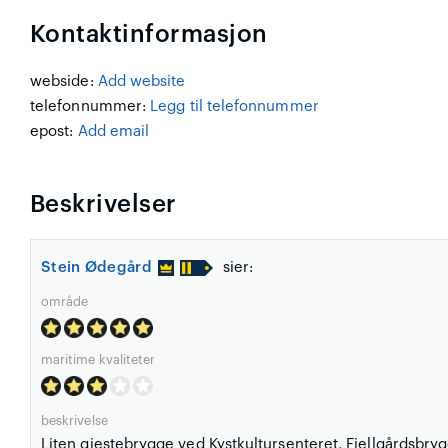
Kontaktinformasjon
webside:
Add website
telefonnummer:
Legg til telefonnummer
epost:
Add email
Beskrivelser
Stein Ødegård
sier:
område
maritime kvaliteter
beskrivelse
Liten gjestebrygge ved Kystkultursenteret, Fjellgårdsbry