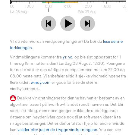
12:00
18:00
0:00
6:00
12:00
18:00
0:00
Lør 08 Aug
Søn 09 Aug
Vil du vite hvordan vindpoeng fungerer? Da bør du
lese denne
forklaringen
.
Vindmeldingene kommer fra
yr.no
, og ble sist oppdatert for 1
time og 19 minutter siden (Lørdag 08 August 12:30). Poengene
for neste natt er den dårligste poengsummen mellom 22:00 og
08:00 neste natt. Vi anbefaler alltid å sjekke vindmeldingene fra
flere kilder.
windy.com
er gode for å se de større
vindsystemene..
De sikre vindretningene for denne havnen er bestemt av en
algoritme, basert på hvor høyt landet rundt havnen er. Det blir
stort sett riktig, men noen ganger er ikke de underliggende
dataene om høydenivåer gode nok til at softwaren klarer å ta
riktige beslutninger. Det er derfor til stor hjelp for andre hvis du
kan
valider eller juster de trygge vindretningene
. You can see