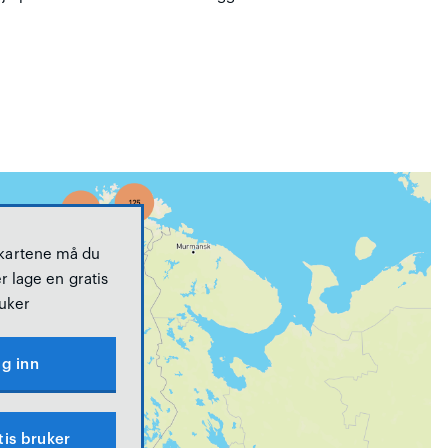
 kartene må du
r lage en gratis
uker
g inn
tis bruker