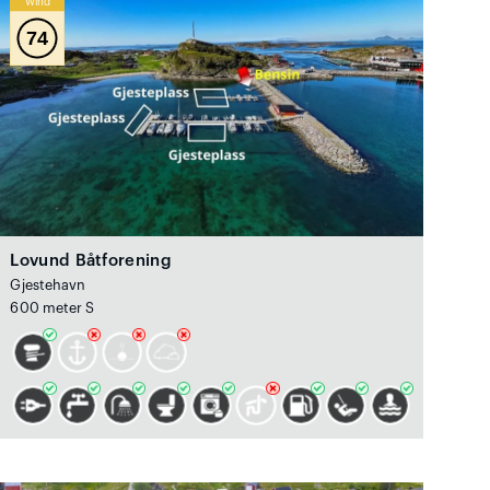
Wind
74
Lovund Båtforening
Gjestehavn
600 meter S