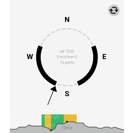
N
Lør 12:00
W
E
5 m/s from S
74 points
S
Next night
4m/s
12m/s