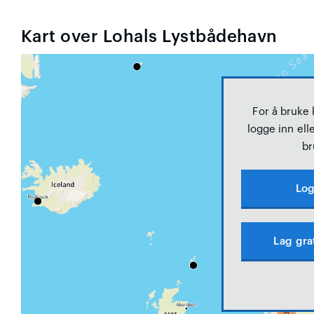
Kart over Lohals Lystbådehavn
For å bruke
logge inn elle
br
Log
Lag gra