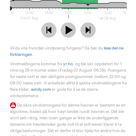
6:00
12:00
18:00
0:00
6:00
12:00
18:00
Fre 07 Aug
Lør 08 Aug
Vil du vite hvordan vindpoeng fungerer? Da bør du
lese denne
forklaringen
.
Vindmeldingene kommer fra
yr.no
, og ble sist oppdatert for 1
time og 29 minutter siden (Fredag 07 August 06:29). Poengene
for neste natt er den dårligste poengsummen mellom 22:00 og
08:00 neste natt. Vi anbefaler alltid å sjekke vindmeldingene fra
flere kilder.
windy.com
er gode for å se de større
vindsystemene..
De sikre vindretningene for denne havnen er bestemt av en
algoritme, basert på hvor høyt landet rundt havnen er. Det blir
stort sett riktig, men noen ganger er ikke de underliggende
dataene om høydenivåer gode nok til at softwaren klarer å ta
riktige beslutninger. Det er derfor til stor hjelp for andre hvis du