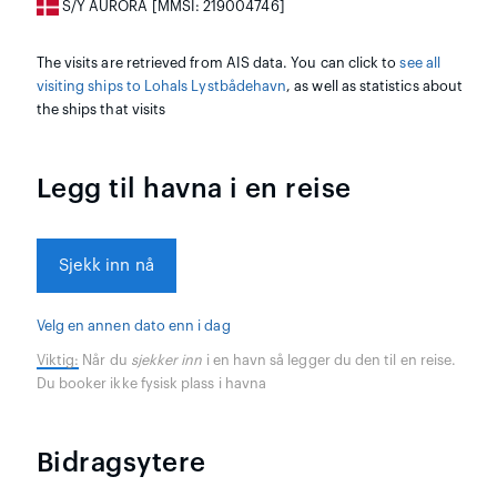
S/Y AURORA [MMSI: 219004746]
The visits are retrieved from AIS data. You can click to
see all
visiting ships to Lohals Lystbådehavn
, as well as statistics about
the ships that visits
Legg til havna i en reise
Sjekk inn nå
Velg en annen dato enn i dag
Viktig:
Når du
sjekker inn
i en havn så legger du den til en reise.
Du booker ikke fysisk plass i havna
Bidragsytere