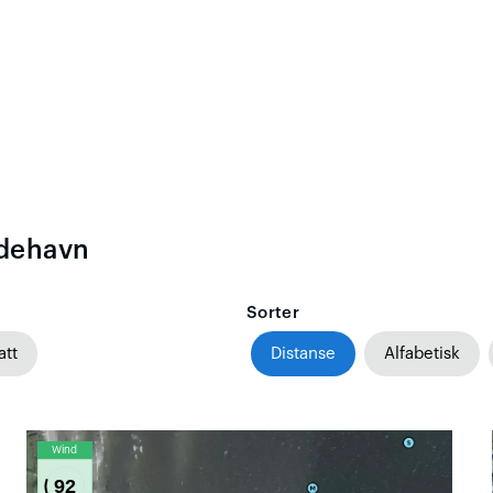
ådehavn
Sorter
att
Distanse
Alfabetisk
Wind
92