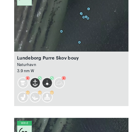
Lundeborg Purre Skov bouy
Naturhavn
3.9 nm W
Wind