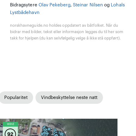
Bidragsytere
Olav Pekeberg
,
Steinar Nilsen
og
Lohals
Lystbådehavn
norskhavneguide.no holdes oppdatert av båtfolket. Når du
bidrar med bilder, tekst eller informasjon legges du til her som
takk for hjelpen (du kan selvfølgelig velge å ikke stå oppført).
Popularitet
Vindbeskyttelse neste natt
Wind
92