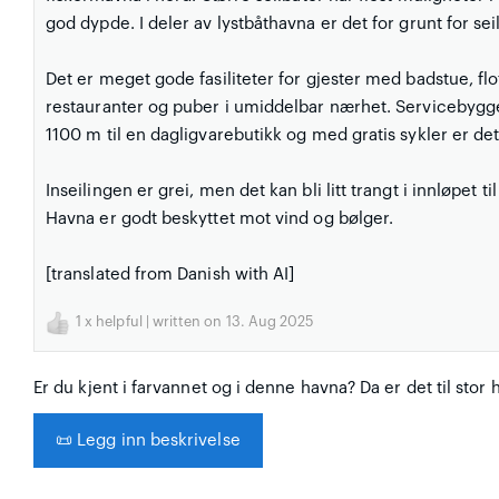
god dypde. I deler av lystbåthavna er det for grunt for se
Det er meget gode fasiliteter for gjester med badstue, flot
restauranter og puber i umiddelbar nærhet. Servicebygget
1100 m til en dagligvarebutikk og med gratis sykler er det 
Inseilingen er grei, men det kan bli litt trangt i innløpet t
Havna er godt beskyttet mot vind og bølger.
[translated from Danish with AI]
1
x helpful | written on 13. Aug 2025
Er du kjent i farvannet og i denne havna? Da er det til stor 
📜
Legg inn beskrivelse