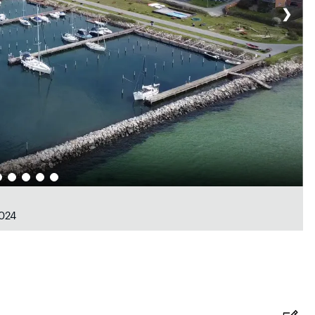
❯
2024