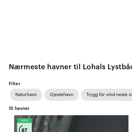
Nærmeste havner til Lohals Lystb
Filter
Naturhavn
Gjestehavn
Trygg for vind neste n
15
havner
Wind
87