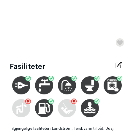
Fasiliteter
Tilgjengelige fasiliteter: Landstrøm, Ferskvann til båt, Dusj,