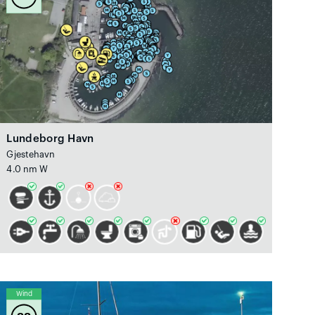
Lundeborg Havn
Gjestehavn
4.0 nm W
Wind