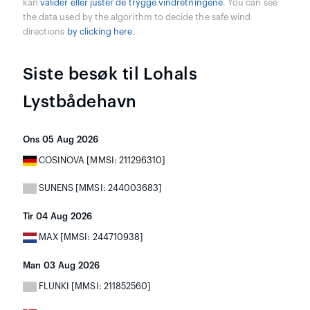
kan
valider eller juster de trygge vindretningene
. You can see
the data used by the algorithm to decide the safe wind
directions
by clicking here
.
Siste besøk til Lohals
Lystbådehavn
Ons 05 Aug 2026
COSINOVA [MMSI: 211296310]
SUNENS [MMSI: 244003683]
Tir 04 Aug 2026
MAX [MMSI: 244710938]
Man 03 Aug 2026
FLUNKI [MMSI: 211852560]