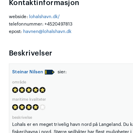
Kontaktinformasjon
webside:
lohalshavn.dk/
telefonnummer: +4520497813
epost:
havnen@lohalshavn.dk
Beskrivelser
Steinar Nilsen
sier:
område
maritime kvaliteter
beskrivelse
Lohals er en meget trivelig havn nord på Langeland. Du k
fiskerihavna i nord. Større seilbåter har flest muligheter 