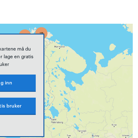
 kartene må du
r lage en gratis
uker
g inn
tis bruker