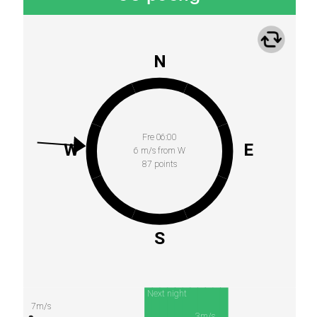
N
Fre 06:00
W
E
6 m/s from W
87 points
S
Next night
7m/s
3m/s