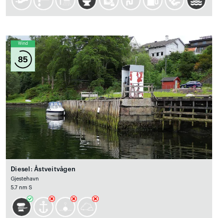
Wind
85
Diesel: Åstveitvågen
Gjestehavn
5.7 nm S