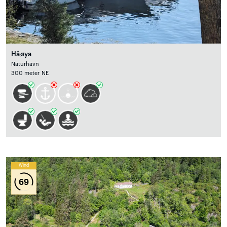
Håøya
Naturhavn
300 meter NE
Wind
69