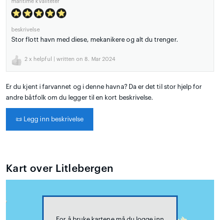
maritime kvaliteter
beskrivelse
Stor flott havn med diese, mekanikere og alt du trenger.
2
x helpful | written on 8. Mar 2024
Er du kjent i farvannet og i denne havna? Da er det til stor hjelp for
andre båtfolk om du legger til en kort beskrivelse.
📜
Legg inn beskrivelse
Kart over Litlebergen
For å bruke kartene må du logge inn