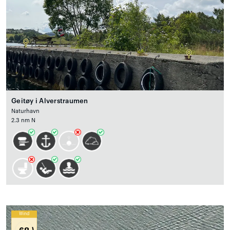
Geitøy i Alverstraumen
Naturhavn
2.3 nm N
Wind