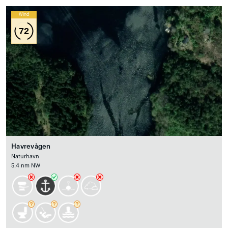
Wind
72
Havrevågen
Naturhavn
5.4 nm NW