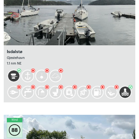
Isdalstø
Gjestehavn
1.1 nm NE
Wind
88