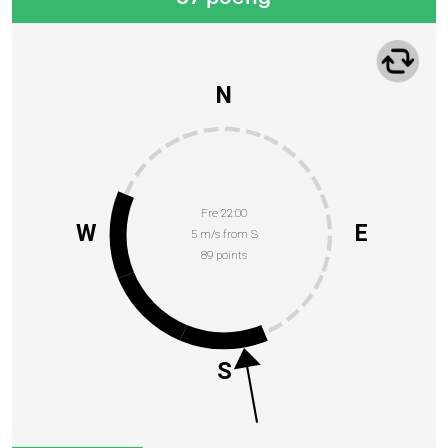
N
Fre 22:00
W
E
5 m/s from S
89 points
S