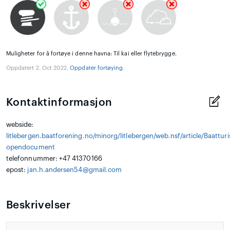
Muligheter for å fortøye i denne havna: Til kai eller flytebrygge.
Oppdatert 2. Oct 2022.
Oppdater fortøying
.
Kontaktinformasjon
webside:
litlebergen.baatforening.no/minorg/litlebergen/web.nsf/article/Baatturi
opendocument
telefonnummer: +47 41370166
epost:
jan.h.andersen54@gmail.com
Beskrivelser