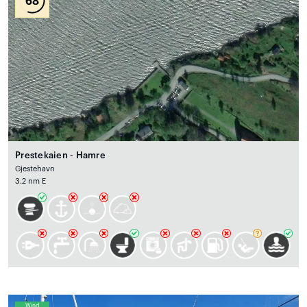
68
Prestekaien - Hamre
Gjestehavn
3.2 nm E
Wind