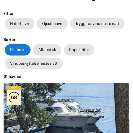
Filter
Naturhavn
Gjestehavn
Trygg for vind neste natt
Sorter
Distanse
Alfabetisk
Popularitet
Vindbeskyttelse neste natt
61
havner
Wind
68