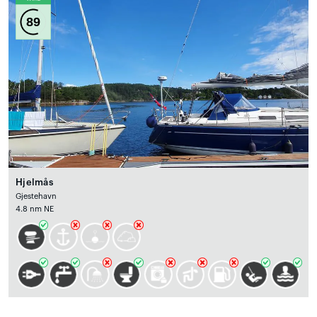
89
Hjelmås
Gjestehavn
4.8 nm NE