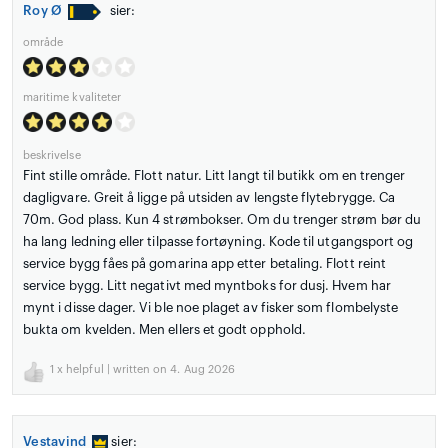
Roy Ø
sier:
område
maritime kvaliteter
beskrivelse
Fint stille område. Flott natur. Litt langt til butikk om en trenger
dagligvare. Greit å ligge på utsiden av lengste flytebrygge. Ca
70m. God plass. Kun 4 strømbokser. Om du trenger strøm bør du
ha lang ledning eller tilpasse fortøyning. Kode til utgangsport og
service bygg fåes på gomarina app etter betaling. Flott reint
service bygg. Litt negativt med myntboks for dusj. Hvem har
mynt i disse dager. Vi ble noe plaget av fisker som flombelyste
bukta om kvelden. Men ellers et godt opphold.
1
x helpful | written on 4. Aug 2026
Vestavind
sier: