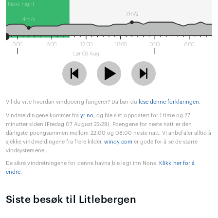
Next night
7m/s
4m/s
0:00
6:00
12:00
18:00
0:00
6:00
Lør 08 Aug
Vil du vite hvordan vindpoeng fungerer? Da bør du
lese denne forklaringen
.
Vindmeldingene kommer fra
yr.no
, og ble sist oppdatert for 1 time og 27
minutter siden (Fredag 07 August 22:29). Poengene for neste natt er den
dårligste poengsummen mellom 22:00 og 08:00 neste natt. Vi anbefaler alltid å
sjekke vindmeldingene fra flere kilder.
windy.com
er gode for å se de større
vindsystemene..
De sikre vindretningene for denne havna ble lagt inn None.
Klikk her for å
endre
.
Siste besøk til Litlebergen