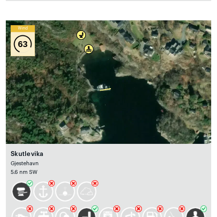
Wind
63
Skutlevika
Gjestehavn
5.6 nm SW