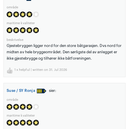
område
maritime kvaliteter
beskrivelse
Gjestebryggen ligger nord for den store båtgarasjen. Dvs nord for
midten av hele bryggeområdet. Den sørligste del av anlegget er
ikke gjestebrygge og tilhører ikke båtforeningen.
1
x helpful | written on 31. Jul 2026
Suse / SY Ronja
sier:
område
maritime kvaliteter