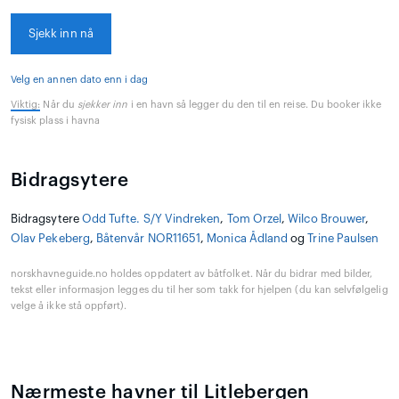
Sjekk inn nå
Velg en annen dato enn i dag
Viktig:
Når du
sjekker inn
i en havn så legger du den til en reise. Du booker ikke
fysisk plass i havna
Bidragsytere
Bidragsytere
Odd Tufte. S/Y Vindreken
,
Tom Orzel
,
Wilco Brouwer
,
Olav Pekeberg
,
Båtenvår NOR11651
,
Monica Ådland
og
Trine Paulsen
norskhavneguide.no holdes oppdatert av båtfolket. Når du bidrar med bilder,
tekst eller informasjon legges du til her som takk for hjelpen (du kan selvfølgelig
velge å ikke stå oppført).
Nærmeste havner til Litlebergen