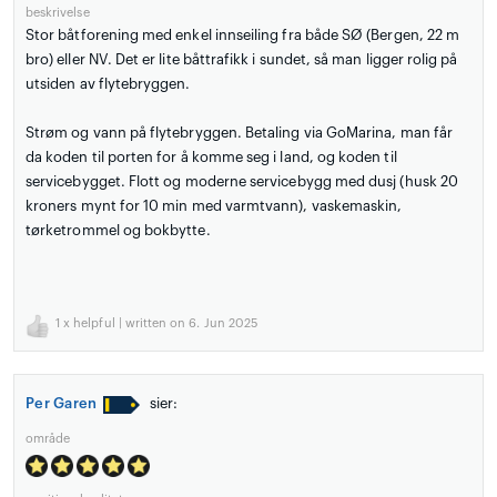
beskrivelse
Stor båtforening med enkel innseiling fra både SØ (Bergen, 22 m
bro) eller NV. Det er lite båttrafikk i sundet, så man ligger rolig på
utsiden av flytebryggen.
Strøm og vann på flytebryggen. Betaling via GoMarina, man får
da koden til porten for å komme seg i land, og koden til
servicebygget. Flott og moderne servicebygg med dusj (husk 20
kroners mynt for 10 min med varmtvann), vaskemaskin,
tørketrommel og bokbytte.
1
x helpful | written on 6. Jun 2025
Per Garen
sier:
område