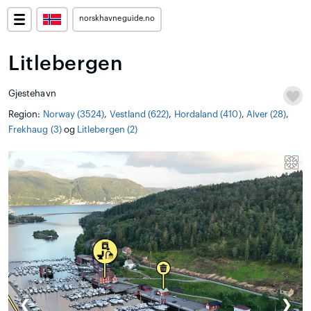
norskhavneguide.no
Litlebergen
Gjestehavn
Region:
Norway (3524)
,
Vestland (622)
,
Hordaland (410)
,
Alver (28)
,
Frekhaug (3)
og
Litlebergen (2)
❮
❯