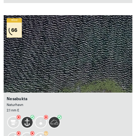
Wind
66
Nesabukta
Naturhavn
2.1 nm E