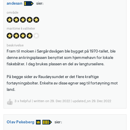
andesan
sier:
område
maritime kvaliteter
beskrivelse
Fram til moloen i Sørgårdsvågen ble bygget på 1970-tallet, ble
denne ankringsplassen benyttet som hjemmehavn for lokale
fiskebåter. I dag brukes plassen en del av langturseilere.
På begge sider av Raudøysundet er det flere kraftige
fortøyningsbolter. Enkelte av disse egner seg til fortøyning mot
land.
3
x helpful | written on 29. Dec 2022 | updated_on 29. Dec 2022
Olav Pekeberg
sier: