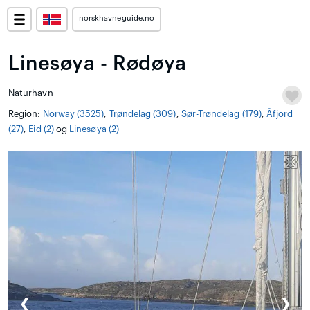
norskhavneguide.no
Linesøya - Rødøya
Naturhavn
Region:
Norway (3525)
,
Trøndelag (309)
,
Sør-Trøndelag (179)
,
Åfjord
(27)
,
Eid (2)
og
Linesøya (2)
❮
❯