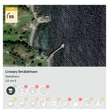
Wind
55
Linesøy Småbåthavn
Gjestehavn
2.0 nm E