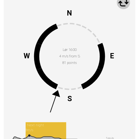
N
Lør 16:00
W
E
4 m/s from S
81 points
S
Next night
8m/s
1m/s