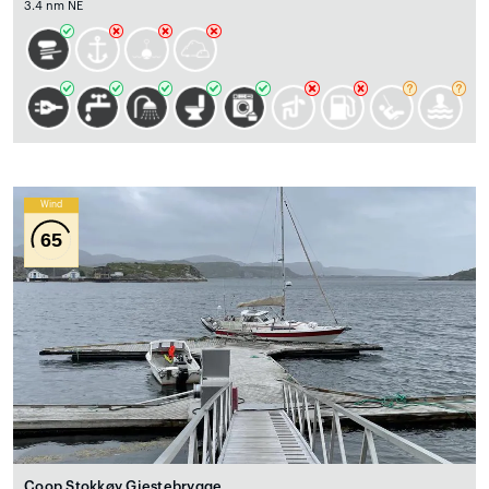
3.4 nm NE
Wind
65
Coop Stokkøy Gjestebrygge