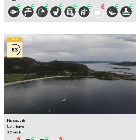
Wind
63
Hosnavik
Naturhavn
3.2 nm NE