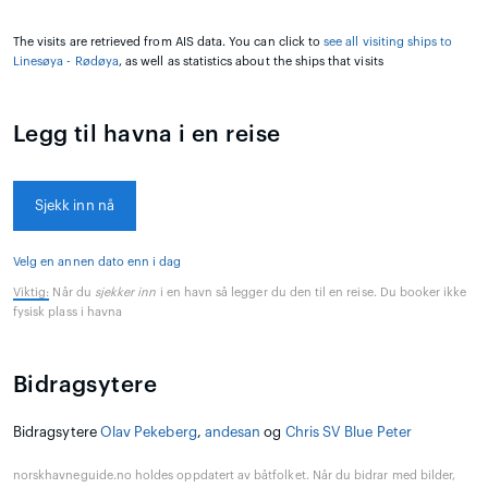
The visits are retrieved from AIS data. You can click to
see all visiting ships to
Linesøya - Rødøya
, as well as statistics about the ships that visits
Legg til havna i en reise
Sjekk inn nå
Velg en annen dato enn i dag
Viktig:
Når du
sjekker inn
i en havn så legger du den til en reise. Du booker ikke
fysisk plass i havna
Bidragsytere
Bidragsytere
Olav Pekeberg
,
andesan
og
Chris SV Blue Peter
norskhavneguide.no holdes oppdatert av båtfolket. Når du bidrar med bilder,