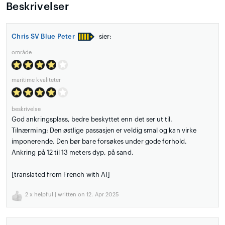
Beskrivelser
Chris SV Blue Peter
sier:
område
maritime kvaliteter
beskrivelse
God ankringsplass, bedre beskyttet enn det ser ut til.
Tilnærming: Den østlige passasjen er veldig smal og kan virke
imponerende. Den bør bare forsøkes under gode forhold.
Ankring på 12 til 13 meters dyp, på sand.
[translated from French with AI]
2
x helpful | written on 12. Apr 2025