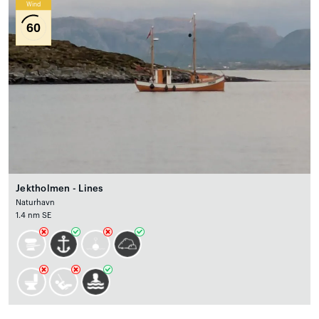
Wind
60
Jektholmen - Lines
Naturhavn
1.4 nm SE