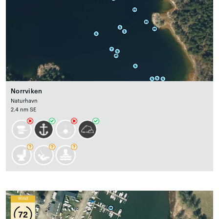
Norrviken
Naturhavn
2.4 nm SE
Wind
72