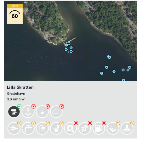
Wind
60
Lilla Skratten
Gjestehavn
3.6 nm SW