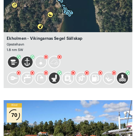
Ekholmen - Vikingarnas Segel Sällskap
Gjestehavn
1.8 nm SW
Wind
70