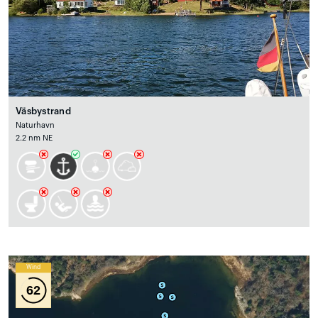
Väsbystrand
Naturhavn
2.2 nm NE
Wind
62