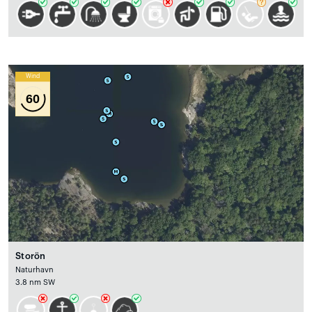
Wind
60
Storön
Naturhavn
3.8 nm SW