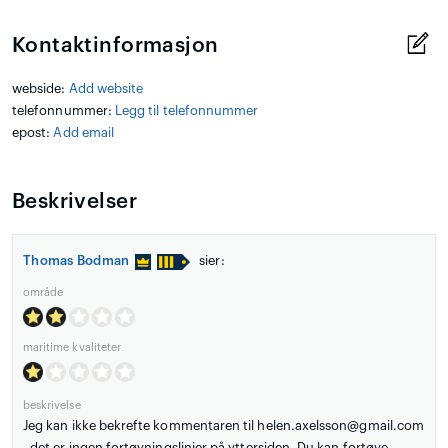
Kontaktinformasjon
webside:
Add website
telefonnummer:
Legg til telefonnummer
epost:
Add email
Beskrivelser
Thomas Bodman
sier:
område
maritime kvaliteter
beskrivelse
Jeg kan ikke bekrefte kommentaren til helen.axelsson@gmail.com
- det er ingen fortøyningslinjer på yttersiden. Du kan fortøye