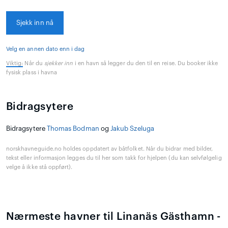
Sjekk inn nå
Velg en annen dato enn i dag
Viktig:
Når du
sjekker inn
i en havn så legger du den til en reise. Du booker ikke
fysisk plass i havna
Bidragsytere
Bidragsytere
Thomas Bodman
og
Jakub Szeluga
norskhavneguide.no holdes oppdatert av båtfolket. Når du bidrar med bilder,
tekst eller informasjon legges du til her som takk for hjelpen (du kan selvfølgelig
velge å ikke stå oppført).
Nærmeste havner til Linanäs Gästhamn -