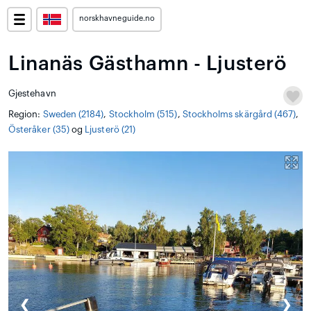
norskhavneguide.no
Linanäs Gästhamn - Ljusterö
Gjestehavn
Region:
Sweden (2184)
,
Stockholm (515)
,
Stockholms skärgård (467)
,
Österåker (35)
og
Ljusterö (21)
❮
❯