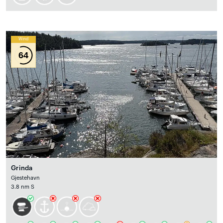
Wind
64
Grinda
Gjestehavn
3.8 nm S