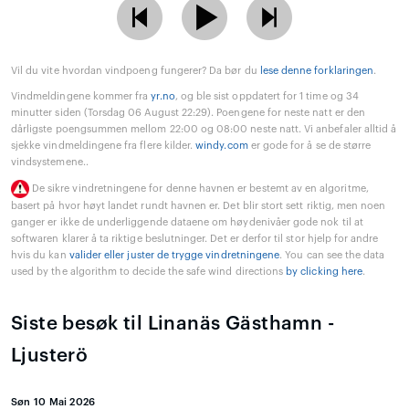
Vil du vite hvordan vindpoeng fungerer? Da bør du
lese denne forklaringen
.
Vindmeldingene kommer fra
yr.no
, og ble sist oppdatert for 1 time og 34
minutter siden (Torsdag 06 August 22:29). Poengene for neste natt er den
dårligste poengsummen mellom 22:00 og 08:00 neste natt. Vi anbefaler alltid å
sjekke vindmeldingene fra flere kilder.
windy.com
er gode for å se de større
vindsystemene..
De sikre vindretningene for denne havnen er bestemt av en algoritme,
basert på hvor høyt landet rundt havnen er. Det blir stort sett riktig, men noen
ganger er ikke de underliggende dataene om høydenivåer gode nok til at
softwaren klarer å ta riktige beslutninger. Det er derfor til stor hjelp for andre
hvis du kan
valider eller juster de trygge vindretningene
. You can see the data
used by the algorithm to decide the safe wind directions
by clicking here
.
Siste besøk til Linanäs Gästhamn -
Ljusterö
Søn 10 Mai 2026