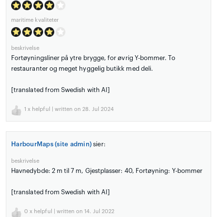
maritime kvaliteter
beskrivelse
Fortøyningsliner på ytre brygge, for øvrig Y-bommer. To
restauranter og meget hyggelig butikk med deli.
[translated from Swedish with AI]
1
x helpful | written on 28. Jul 2024
HarbourMaps (site admin)
sier:
beskrivelse
Havnedybde: 2 m til 7 m, Gjestplasser: 40, Fortøyning: Y-bommer
[translated from Swedish with AI]
0
x helpful | written on 14. Jul 2022