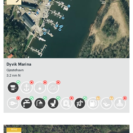
Dyvik Marina
Gjestehavn
3.2 nm N
Wind