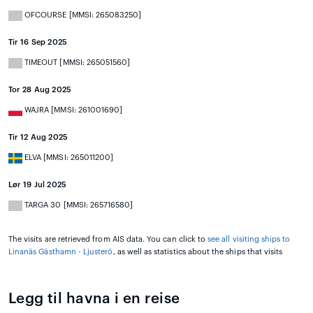
OFCOURSE [MMSI: 265083250]
Tir 16 Sep 2025
TIMEOUT [MMSI: 265051560]
Tor 28 Aug 2025
WAJRA [MMSI: 261001690]
Tir 12 Aug 2025
ELVA [MMSI: 265011200]
Lør 19 Jul 2025
TARGA 30 [MMSI: 265716580]
The visits are retrieved from AIS data. You can click to
see all visiting ships to
Linanäs Gästhamn - Ljusterö
, as well as statistics about the ships that visits
Legg til havna i en reise