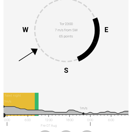
Tor 23:00
W
E
7 m/s from SW
65 points
S
Next night
7m/s
1m/s
0:00
6:00
12:00
18:00
0:00
6:00
Fre 07 Aug