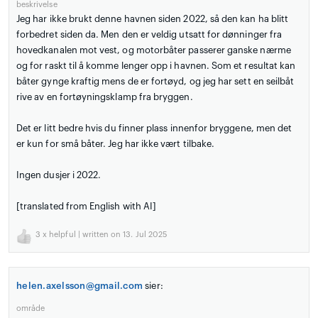
beskrivelse
Jeg har ikke brukt denne havnen siden 2022, så den kan ha blitt
forbedret siden da. Men den er veldig utsatt for dønninger fra
hovedkanalen mot vest, og motorbåter passerer ganske nærme
og for raskt til å komme lenger opp i havnen. Som et resultat kan
båter gynge kraftig mens de er fortøyd, og jeg har sett en seilbåt
rive av en fortøyningsklamp fra bryggen.
Det er litt bedre hvis du finner plass innenfor bryggene, men det
er kun for små båter. Jeg har ikke vært tilbake.
Ingen dusjer i 2022.
[translated from English with AI]
3
x helpful | written on 13. Jul 2025
helen.axelsson@gmail.com
sier:
område