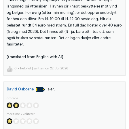
langsmed på yttersiden. Havnen gir knapt beskyttelse mot vind
og bølger. For øvrig (etter min mening), er det opprørende dyrt
for hva den tilbyr. Fra kl. 19:00 til kl. 12:00 neste dag, blir du
belastet rundt 34 euro med strøm. En full dag koster over 40 euro
(fra og med 2026). Det finnes ett (!) - ja, bare ett - toalett, som
også brukes av restauranten. Det er ingen dusjer eller andre
fasiliteter.
[translated from English with AI]
0
x helpful | written on 27. Jul 2026
David Osborne
sier:
område
maritime kvaliteter