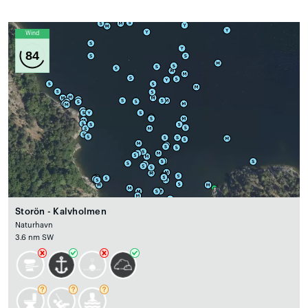
Wind
84
Storön - Kalvholmen
Naturhavn
3.6 nm SW