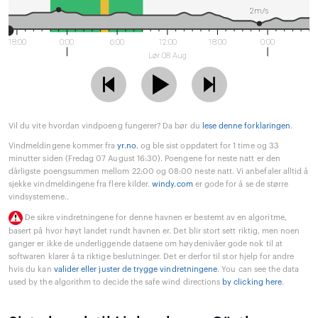
2m/s
18:00
0:00
6:00
12:00
18:00
0:00
Lør 08 Aug
Vil du vite hvordan vindpoeng fungerer? Da bør du
lese denne forklaringen
.
Vindmeldingene kommer fra
yr.no
, og ble sist oppdatert for 1 time og 33
minutter siden (Fredag 07 August 16:30). Poengene for neste natt er den
dårligste poengsummen mellom 22:00 og 08:00 neste natt. Vi anbefaler alltid å
sjekke vindmeldingene fra flere kilder.
windy.com
er gode for å se de større
vindsystemene..
De sikre vindretningene for denne havnen er bestemt av en algoritme,
basert på hvor høyt landet rundt havnen er. Det blir stort sett riktig, men noen
ganger er ikke de underliggende dataene om høydenivåer gode nok til at
softwaren klarer å ta riktige beslutninger. Det er derfor til stor hjelp for andre
hvis du kan
valider eller juster de trygge vindretningene
. You can see the data
used by the algorithm to decide the safe wind directions
by clicking here
.