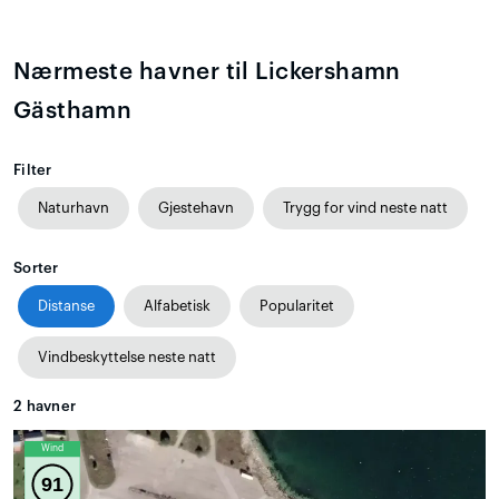
Nærmeste havner til Lickershamn
Gästhamn
Filter
Naturhavn
Gjestehavn
Trygg for vind neste natt
Sorter
Distanse
Alfabetisk
Popularitet
Vindbeskyttelse neste natt
2
havner
Wind
91