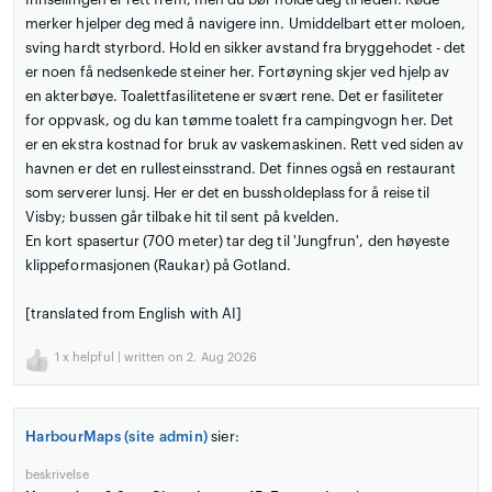
merker hjelper deg med å navigere inn. Umiddelbart etter moloen,
sving hardt styrbord. Hold en sikker avstand fra bryggehodet - det
er noen få nedsenkede steiner her. Fortøyning skjer ved hjelp av
en akterbøye. Toalettfasilitetene er svært rene. Det er fasiliteter
for oppvask, og du kan tømme toalett fra campingvogn her. Det
er en ekstra kostnad for bruk av vaskemaskinen. Rett ved siden av
havnen er det en rullesteinsstrand. Det finnes også en restaurant
som serverer lunsj. Her er det en bussholdeplass for å reise til
Visby; bussen går tilbake hit til sent på kvelden.
En kort spasertur (700 meter) tar deg til 'Jungfrun', den høyeste
klippeformasjonen (Raukar) på Gotland.
[translated from English with AI]
1
x helpful | written on 2. Aug 2026
HarbourMaps (site admin)
sier:
beskrivelse