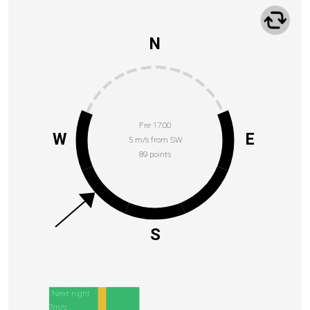
N
Fre 17:00
W
E
5 m/s from SW
89 points
S
Next night
7m/s