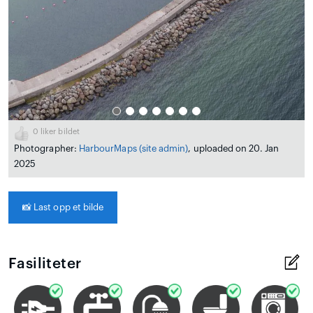
0
liker bildet
Photographer:
HarbourMaps (site admin)
, uploaded on 20. Jan
2025
📸
Last opp et bilde
Fasiliteter