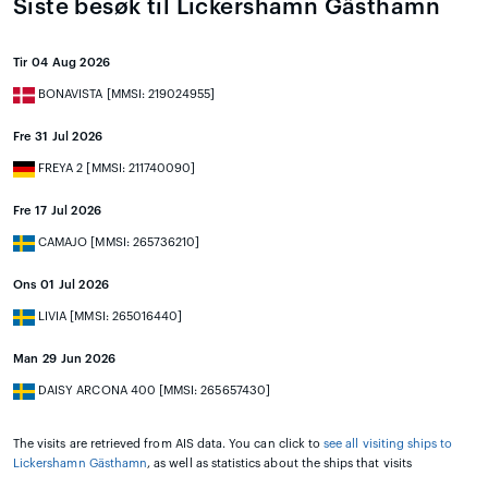
Siste besøk til Lickershamn Gästhamn
Tir 04 Aug 2026
BONAVISTA [MMSI: 219024955]
Fre 31 Jul 2026
FREYA 2 [MMSI: 211740090]
Fre 17 Jul 2026
CAMAJO [MMSI: 265736210]
Ons 01 Jul 2026
LIVIA [MMSI: 265016440]
Man 29 Jun 2026
DAISY ARCONA 400 [MMSI: 265657430]
The visits are retrieved from AIS data. You can click to
see all visiting ships to
Lickershamn Gästhamn
, as well as statistics about the ships that visits