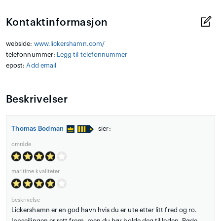
Kontaktinformasjon
webside:
www.lickershamn.com/
telefonnummer:
Legg til telefonnummer
epost:
Add email
Beskrivelser
Thomas Bodman
sier:
område
maritime kvaliteter
beskrivelse
Lickershamn er en god havn hvis du er ute etter litt fred og ro.
Innseilingen er rett frem, men du bør holde deg til leden. Røde