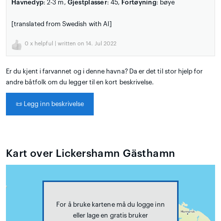
Havnedyp
: 2-3 m,
Gjestplasser
: 45,
Fortøyning
: bøye
[translated from Swedish with AI]
0
x helpful | written on 14. Jul 2022
Er du kjent i farvannet og i denne havna? Da er det til stor hjelp for
andre båtfolk om du legger til en kort beskrivelse.
📜
Legg inn beskrivelse
Kart over Lickershamn Gästhamn
For å bruke kartene må du logge inn
eller lage en gratis bruker