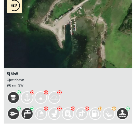
62
Själsö
Gjestehavn
9.6 nm SW