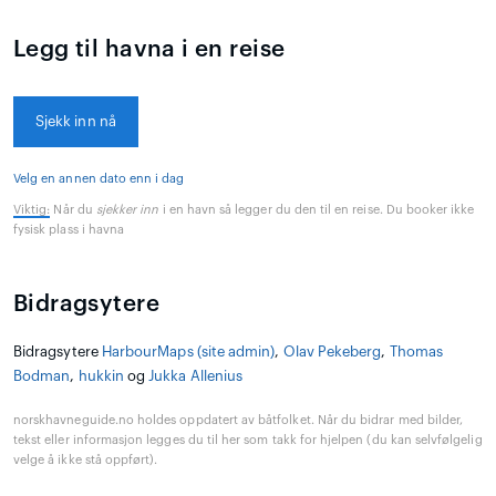
Legg til havna i en reise
Sjekk inn nå
Velg en annen dato enn i dag
Viktig:
Når du
sjekker inn
i en havn så legger du den til en reise. Du booker ikke
fysisk plass i havna
Bidragsytere
Bidragsytere
HarbourMaps (site admin)
,
Olav Pekeberg
,
Thomas
Bodman
,
hukkin
og
Jukka Allenius
norskhavneguide.no holdes oppdatert av båtfolket. Når du bidrar med bilder,
tekst eller informasjon legges du til her som takk for hjelpen (du kan selvfølgelig
velge å ikke stå oppført).