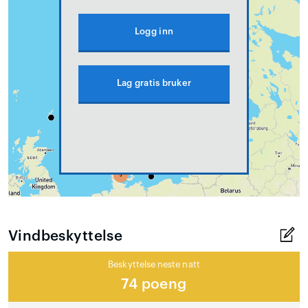
Logg inn
Lag gratis bruker
Vindbeskyttelse
Beskyttelse neste natt
74 poeng