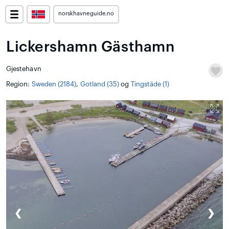
norskhavneguide.no
Lickershamn Gästhamn
Gjestehavn
Region:
Sweden (2184)
,
Gotland (35)
og
Tingstäde (1)
❮
❯