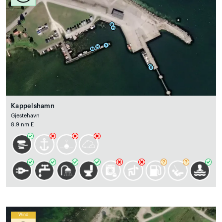
Kappelshamn
Gjestehavn
8.9 nm E
Wind