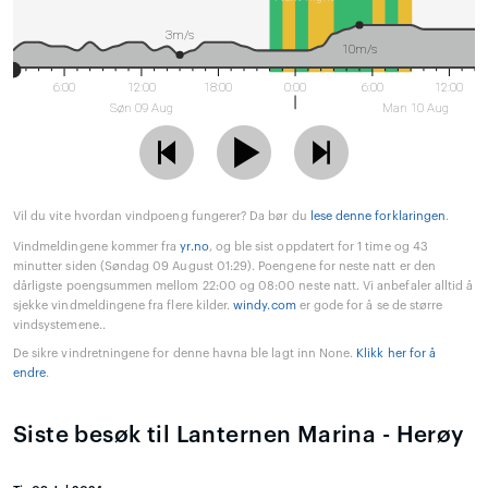
3m/s
10m/s
6:00
12:00
18:00
0:00
6:00
12:00
Søn 09 Aug
Man 10 Aug
Vil du vite hvordan vindpoeng fungerer? Da bør du
lese denne forklaringen
.
Vindmeldingene kommer fra
yr.no
, og ble sist oppdatert for 1 time og 43
minutter siden (Søndag 09 August 01:29). Poengene for neste natt er den
dårligste poengsummen mellom 22:00 og 08:00 neste natt. Vi anbefaler alltid å
sjekke vindmeldingene fra flere kilder.
windy.com
er gode for å se de større
vindsystemene..
De sikre vindretningene for denne havna ble lagt inn None.
Klikk her for å
endre
.
Siste besøk til Lanternen Marina - Herøy