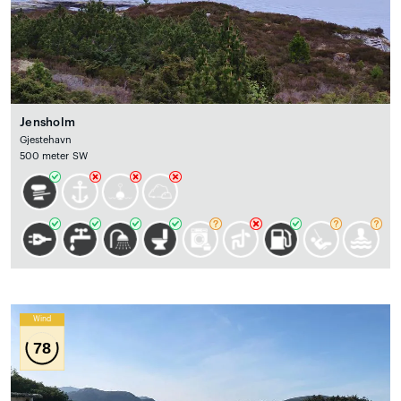
Jensholm
Gjestehavn
500 meter SW
Wind
78