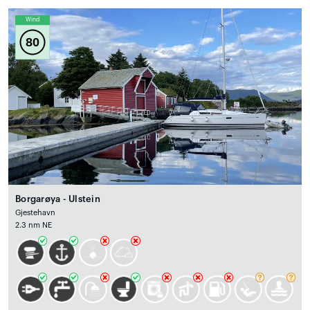
Wind
80
Borgarøya - Ulstein
Gjestehavn
2.3 nm NE