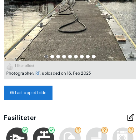
1
liker bildet
Photographer:
RF
, uploaded on 16. Feb 2025
📸
Last opp et bilde
Fasiliteter