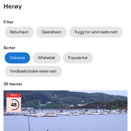
Herøy
Filter
Naturhavn
Gjestehavn
Trygg for vind neste natt
Sorter
Distanse
Alfabetisk
Popularitet
Vindbeskyttelse neste natt
35
havner
Wind
48