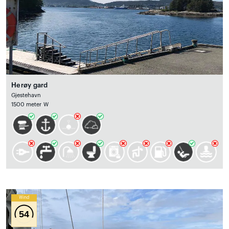
Herøy gard
Gjestehavn
1500 meter W
Wind
54