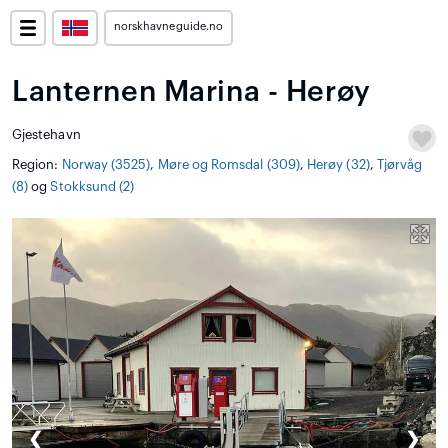
norskhavneguide.no
Lanternen Marina - Herøy
Gjestehavn
Region:
Norway (3525)
,
Møre og Romsdal (309)
,
Herøy (32)
,
Tjørvåg
(8)
og
Stokksund (2)
❮
❯