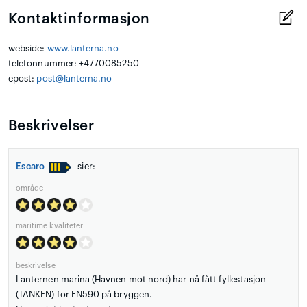
Kontaktinformasjon
webside:
www.lanterna.no
telefonnummer: +4770085250
epost:
post@lanterna.no
Beskrivelser
Escaro
sier:
område
maritime kvaliteter
beskrivelse
Lanternen marina (Havnen mot nord) har nå fått fyllestasjon
(TANKEN) for EN590 på bryggen.