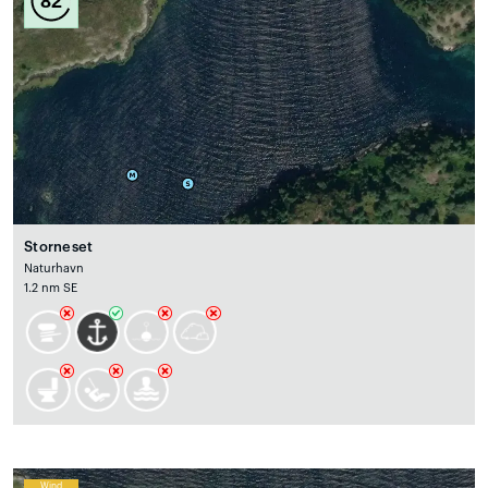
82
Storneset
Naturhavn
1.2 nm SE
Wind