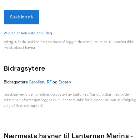
Sjekk inn nå
Velg en annen dato enn i dag
Viktig:
Når du
sjekker inn
i en havn så legger du den til en reise. Du booker ikke
fysisk plass i havna
Bidragsytere
Bidragsytere
Carolien
,
RF
og
Escaro
norskhavneguide.no holdes oppdatert av båtfolket. Når du bidrar med bilder,
tekst eller informasjon legges du til her som takk for hjelpen (du kan selvfølgelig
velge å ikke stå oppført).
Nærmeste havner til Lanternen Marina -