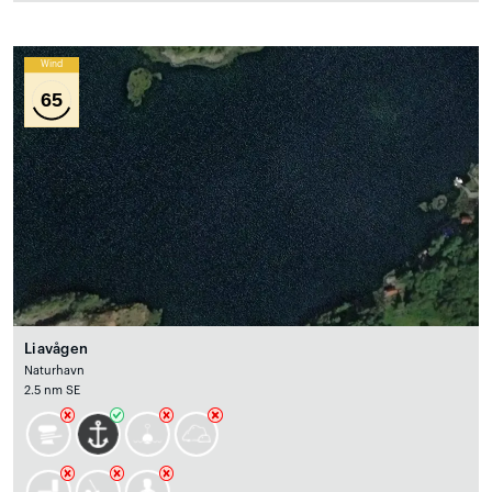
Wind
65
Liavågen
Naturhavn
2.5 nm SE