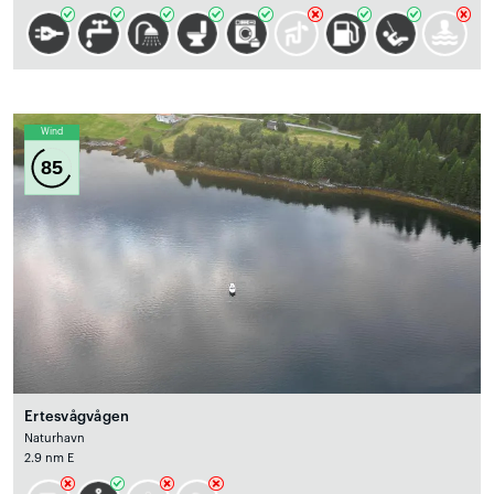
Wind
85
Ertesvågvågen
Naturhavn
2.9 nm E