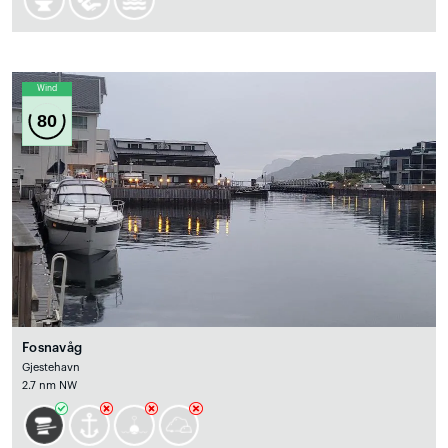
Wind
80
Fosnavåg
Gjestehavn
2.7 nm NW