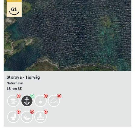
61
Storøya - Tjørvåg
Naturhavn
1.8 nm SE