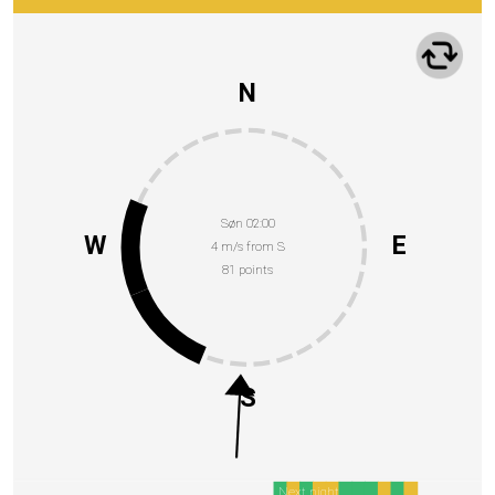
N
Søn 02:00
W
E
4 m/s from S
81 points
S
Next night