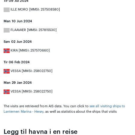
Tir 09 Jul 2024
ILLE MORO [MMSI: 257508580]
Man 10 Jun 2024
FLAAVAER [MMSI: 257815530]
Søn 02 Jun 2024
KIRA [MMSI: 257570660]
Tir 06 Feb 2024
VESSA [MMSI: 258022750]
Man 29 Jan 2024
VESSA [MMSI: 258022750]
The visits are retrieved from AIS data. You can click to
see all visiting ships to
Lanternen Marina - Herøy
, as well as statistics about the ships that visits
Legg til havna i en reise