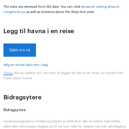
The visits are retrieved from AIS data. You can click to
see all visiting ships to
Langøre bouy
, as well as statistics about the ships that visits
Legg til havna i en reise
Sjekk inn nå
Velg en annen dato enn i dag
Viktig:
Når du
sjekker inn
i en havn så legger du den til en reise. Du booker ikke
fysisk plass i havna
Bidragsytere
Bidragsytere
norskhavneguide.no holdes oppdatert av båtfolket. Når du bidrar med bilder,
tekst eller informasjon legges du til her som takk for hjelpen (du kan selvfølgelig