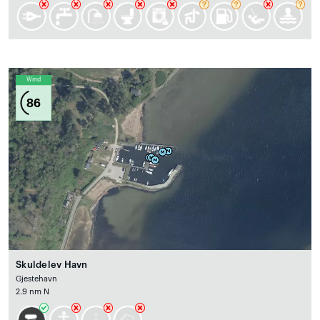
Wind
86
Skuldelev Havn
Gjestehavn
2.9 nm N