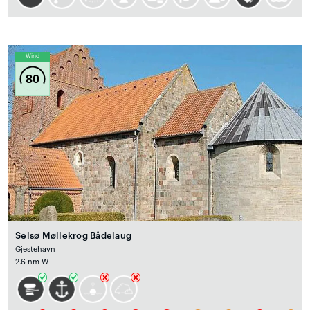
Wind
80
Selsø Møllekrog Bådelaug
Gjestehavn
2.6 nm W