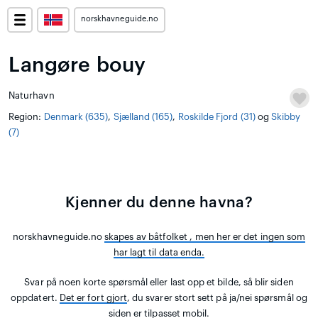
norskhavneguide.no
Langøre bouy
Naturhavn
Region:
Denmark (635)
,
Sjælland (165)
,
Roskilde Fjord (31)
og
Skibby
(7)
Kjenner du denne havna?
norskhavneguide.no
skapes av båtfolket
, men her er det ingen som
har lagt til data enda.
Svar på noen korte spørsmål eller last opp et bilde, så blir siden
oppdatert.
Det er fort gjort
, du svarer stort sett på ja/nei spørsmål og
siden er tilpasset mobil.