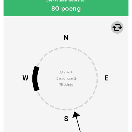
Beskyttelse neste natt
80 poeng
N
Søn 07:00
W
E
5 m/s from S
75 points
S