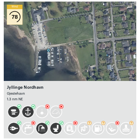
Wind
78
Jyllinge Nordhavn
Gjestehavn
1.3 nm NE