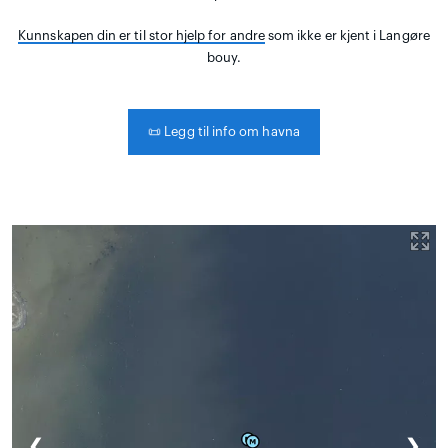
Kunnskapen din er til stor hjelp for andre
som ikke er kjent i Langøre
bouy.
📜
Legg til info om havna
❮
❯