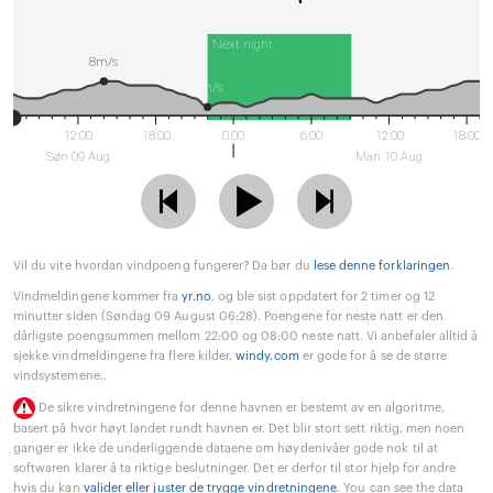
Next night
8m/s
2m/s
12:00
18:00
0:00
6:00
12:00
18:00
Søn 09 Aug
Man 10 Aug
Vil du vite hvordan vindpoeng fungerer? Da bør du
lese denne forklaringen
.
Vindmeldingene kommer fra
yr.no
, og ble sist oppdatert for 2 timer og 12
minutter siden (Søndag 09 August 06:28). Poengene for neste natt er den
dårligste poengsummen mellom 22:00 og 08:00 neste natt. Vi anbefaler alltid å
sjekke vindmeldingene fra flere kilder.
windy.com
er gode for å se de større
vindsystemene..
De sikre vindretningene for denne havnen er bestemt av en algoritme,
basert på hvor høyt landet rundt havnen er. Det blir stort sett riktig, men noen
ganger er ikke de underliggende dataene om høydenivåer gode nok til at
softwaren klarer å ta riktige beslutninger. Det er derfor til stor hjelp for andre
hvis du kan
valider eller juster de trygge vindretningene
. You can see the data