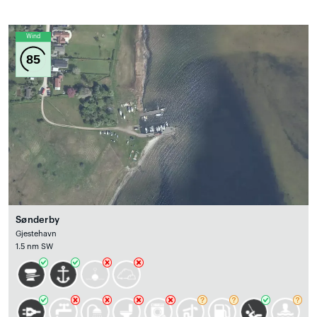
Wind
85
Sønderby
Gjestehavn
1.5 nm SW