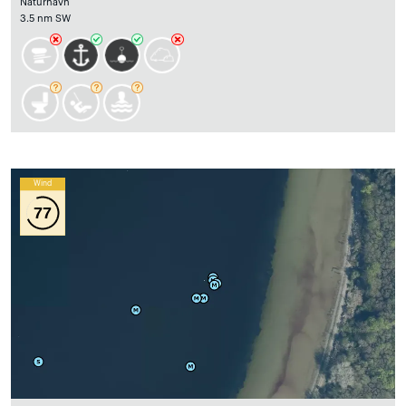
Naturhavn
3.5 nm SW
Wind
77