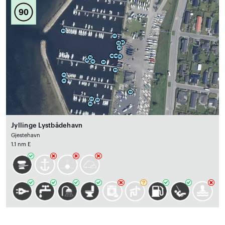
90
Jyllinge Lystbådehavn
Gjestehavn
1.1 nm E