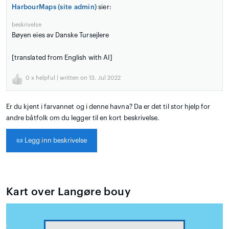
HarbourMaps (site admin)
sier:
beskrivelse
Bøyen eies av Danske Tursejlere
[translated from English with AI]
0
x helpful | written on 13. Jul 2022
Er du kjent i farvannet og i denne havna? Da er det til stor hjelp for
andre båtfolk om du legger til en kort beskrivelse.
📜
Legg inn beskrivelse
Kart over Langøre bouy