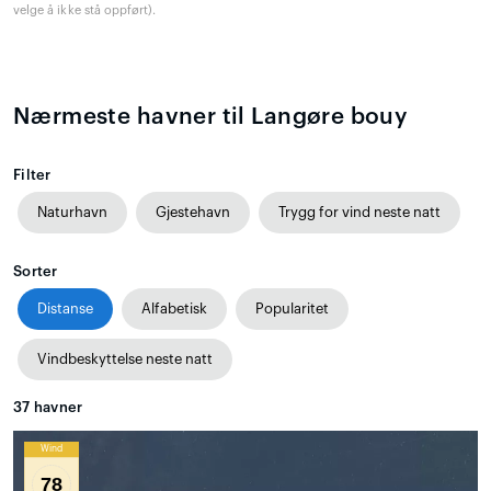
velge å ikke stå oppført).
Nærmeste havner til Langøre bouy
Filter
Naturhavn
Gjestehavn
Trygg for vind neste natt
Sorter
Distanse
Alfabetisk
Popularitet
Vindbeskyttelse neste natt
37
havner
Wind
78