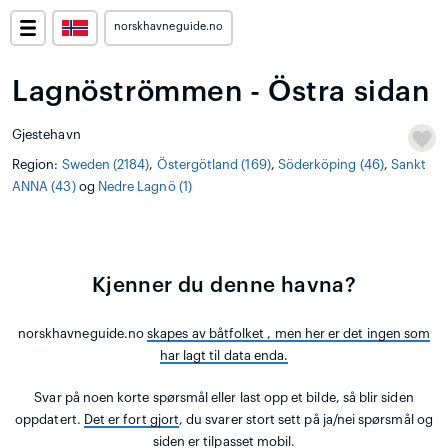
norskhavneguide.no
Lagnöströmmen - Östra sidan
Gjestehavn
Region:
Sweden (2184)
,
Östergötland (169)
,
Söderköping (46)
,
Sankt
ANNA (43)
og
Nedre Lagnö (1)
Kjenner du denne havna?
norskhavneguide.no
skapes av båtfolket
, men her er det ingen som
har lagt til data enda.
Svar på noen korte spørsmål eller last opp et bilde, så blir siden
oppdatert.
Det er fort gjort
, du svarer stort sett på ja/nei spørsmål og
siden er tilpasset mobil.