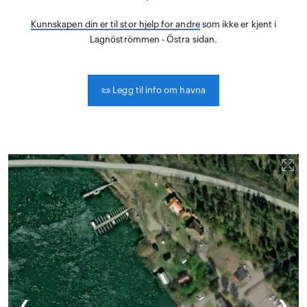
Kunnskapen din er til stor hjelp for andre
som ikke er kjent i
Lagnöströmmen - Östra sidan.
📜
Legg til info om havna
❮
❯