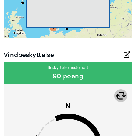
Vindbeskyttelse
Beskyttelse neste natt
90 poeng
N