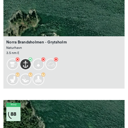
Norra Brandsholmen - Grytsholm
Naturhavn
3.5 nm E
Wind
88