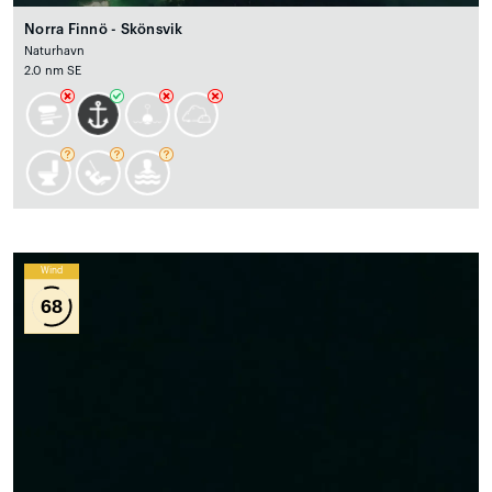
Norra Finnö - Skönsvik
Naturhavn
2.0 nm SE
Wind
68