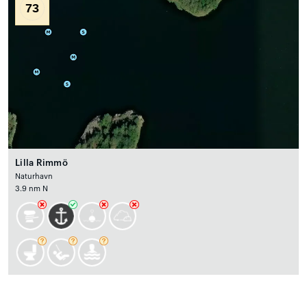
73
Lilla Rimmö
Naturhavn
3.9 nm N