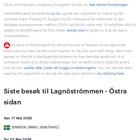
Vil du vite hvordan vindpoeng fungerer? Da bør du
lese denne forklaringen
.
Vindmeldingene kommer fra
yr.no
, og ble sist oppdatert for 1 time og 46
minutter siden (Fredag 07 August 03:29). Poengene for neste natt er den
dårligste poengsummen mellom 22:00 og 08:00 neste natt. Vi anbefaler alltid å
sjekke vindmeldingene fra flere kilder.
windy.com
er gode for å se de større
vindsystemene..
De sikre vindretningene for denne havnen er bestemt av en algoritme,
basert på hvor høyt landet rundt havnen er. Det blir stort sett riktig, men noen
ganger er ikke de underliggende dataene om høydenivåer gode nok til at
softwaren klarer å ta riktige beslutninger. Det er derfor til stor hjelp for andre
hvis du kan
valider eller juster de trygge vindretningene
. You can see the data
used by the algorithm to decide the safe wind directions
by clicking here
.
Siste besøk til Lagnöströmmen - Östra
sidan
Søn 17 Mai 2026
JENNIFER [MMSI: 265679410]
Tor 07 Mai 2026