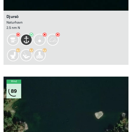
Djursö
Naturhavn
2.5 nm N
Wind
89