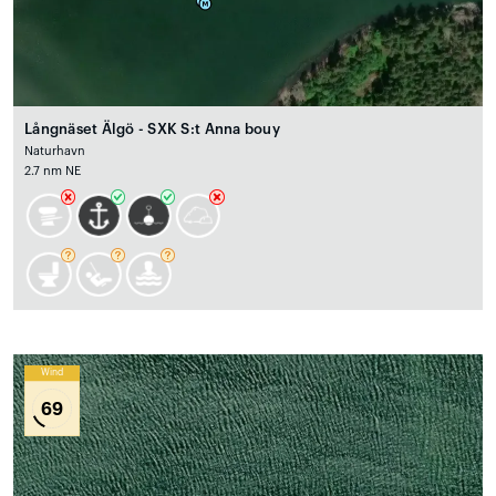
Långnäset Älgö - SXK S:t Anna bouy
Naturhavn
2.7 nm NE
Wind
69