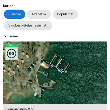
Sorter
Distanse
Alfabetisk
Popularitet
Vindbeskyttelse neste natt
77
havner
Wind
90
Skärgårdsbyn Mon