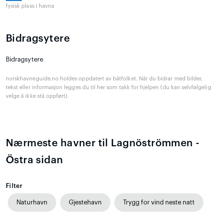
fysisk plass i havna
Bidragsytere
Bidragsytere
norskhavneguide.no holdes oppdatert av båtfolket. Når du bidrar med bilder,
tekst eller informasjon legges du til her som takk for hjelpen (du kan selvfølgelig
velge å ikke stå oppført).
Nærmeste havner til Lagnöströmmen -
Östra sidan
Filter
Naturhavn
Gjestehavn
Trygg for vind neste natt