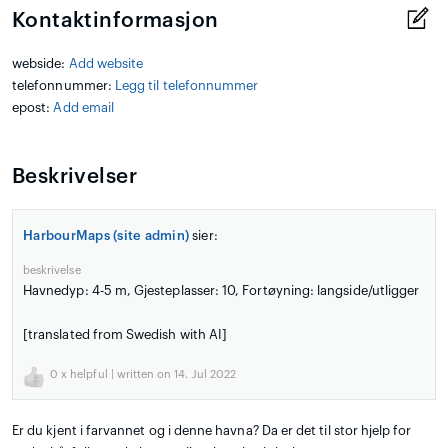
Kontaktinformasjon
webside:
Add website
telefonnummer:
Legg til telefonnummer
epost:
Add email
Beskrivelser
HarbourMaps (site admin)
sier:
beskrivelse
Havnedyp: 4-5 m, Gjesteplasser: 10, Fortøyning: langside/utligger
[translated from Swedish with AI]
0
x helpful | written on 14. Jul 2022
Er du kjent i farvannet og i denne havna? Da er det til stor hjelp for