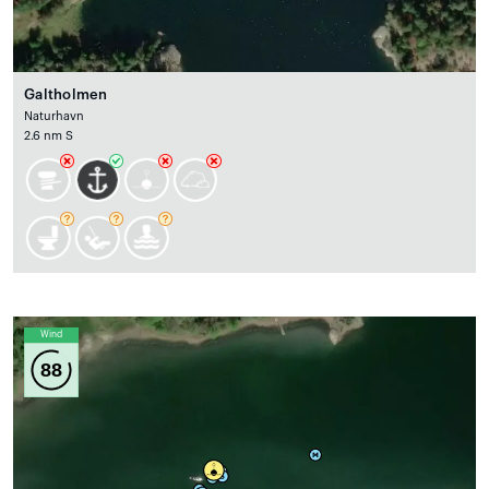
Galtholmen
Naturhavn
2.6 nm S
Wind
88