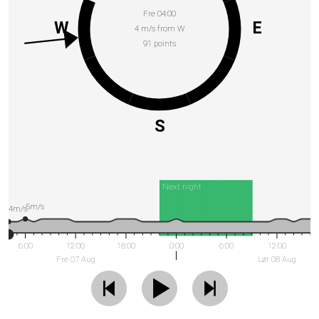
Fre 04:00
W
E
4 m/s from W
91 points
S
Next night
5m/s
4m/s
6:00
12:00
18:00
0:00
6:00
12:00
Fre 07 Aug
Lør 08 Aug