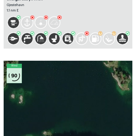
Gjestehavn
1.1 nm E
Wind
90