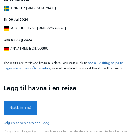
JENNIFER [MMSI: 265679410]
Tir 09 Jul 2024
MJ KLEINE BRISE [MMSI: 211797820]
Ons 02 Aug 2023
ANNA [MMSI: 211750680]
The visits are retrieved from AIS data. You can click to
see all visiting ships to
Lagnöströmmen - Östra sidan
, as well as statistics about the ships that visits
Legg til havna i en reise
Sjekk inn nå
Velg en annen dato enn i dag
Viktig:
Når du
sjekker inn
i en havn så legger du den til en reise. Du booker ikke