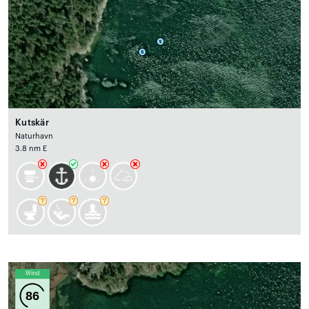
Kutskär
Naturhavn
3.8 nm E
Wind
86