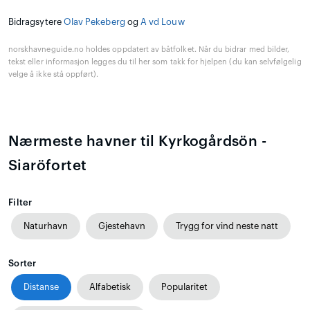
Bidragsytere
Olav Pekeberg
og
A vd Louw
norskhavneguide.no holdes oppdatert av båtfolket. Når du bidrar med bilder,
tekst eller informasjon legges du til her som takk for hjelpen (du kan selvfølgelig
velge å ikke stå oppført).
Nærmeste havner til Kyrkogårdsön -
Siaröfortet
Filter
Naturhavn
Gjestehavn
Trygg for vind neste natt
Sorter
Distanse
Alfabetisk
Popularitet