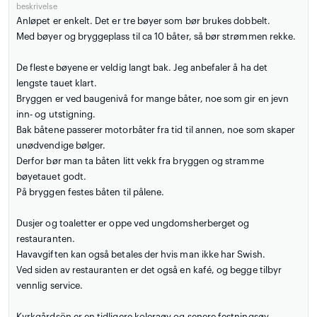
beskrivelse
Anløpet er enkelt. Det er tre bøyer som bør brukes dobbelt.
Med bøyer og bryggeplass til ca 10 båter, så bør strømmen rekke.
De fleste bøyene er veldig langt bak. Jeg anbefaler å ha det
lengste tauet klart.
Bryggen er ved baugenivå for mange båter, noe som gir en jevn
inn- og utstigning.
Bak båtene passerer motorbåter fra tid til annen, noe som skaper
unødvendige bølger.
Derfor bør man ta båten litt vekk fra bryggen og stramme
bøyetauet godt.
På bryggen festes båten til pålene.
Dusjer og toaletter er oppe ved ungdomsherberget og
restauranten.
Havavgiften kan også betales der hvis man ikke har Swish.
Ved siden av restauranten er det også en kafé, og begge tilbyr
vennlig service.
Kyrkgårdsön er en tidligere koleraøy og senere festningsøy.