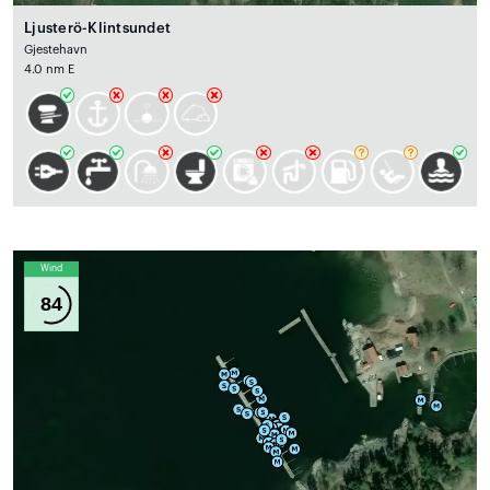
Ljusterö-Klintsundet
Gjestehavn
4.0 nm E
Wind
84