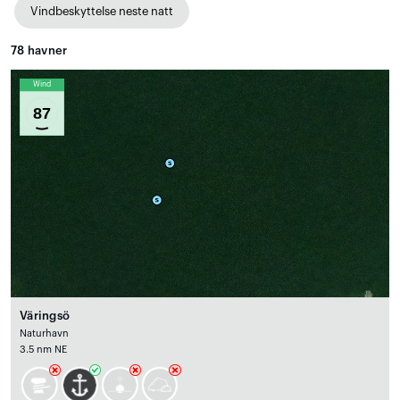
Vindbeskyttelse neste natt
78
havner
Wind
87
Väringsö
Naturhavn
3.5 nm NE