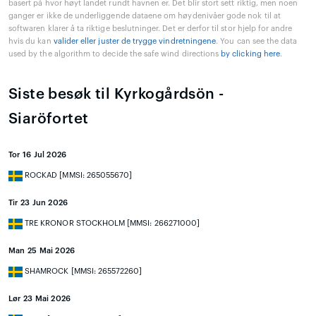
basert på hvor høyt landet rundt havnen er. Det blir stort sett riktig, men noen
ganger er ikke de underliggende dataene om høydenivåer gode nok til at
softwaren klarer å ta riktige beslutninger. Det er derfor til stor hjelp for andre
hvis du kan
valider eller juster de trygge vindretningene
. You can see the data
used by the algorithm to decide the safe wind directions
by clicking here
.
Siste besøk til Kyrkogårdsön -
Siaröfortet
Tor 16 Jul 2026
ROCKAD [MMSI: 265055670]
Tir 23 Jun 2026
TRE KRONOR STOCKHOLM [MMSI: 266271000]
Man 25 Mai 2026
SHAMROCK [MMSI: 265572260]
Lør 23 Mai 2026