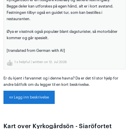
Begge deler kan utforskes på egen hånd, alt er i kort avstand.
Festningen tilbyr også en guidet tur, som kan bestilles i
restauranten.
Øya er visstnok også populær blant dagsturister, så motorbåter
kommer og går spesielt.
[translated from German with AI]
1
x helpful | written on 12. Jul 2026
Er du kjent i farvannet og i denne havna? Da er det til stor hjelp for
andre båtfolk om du legger til en kort beskrivelse.
📜
Legg inn beskrivelse
Kart over Kyrkogårdsön - Siaröfortet