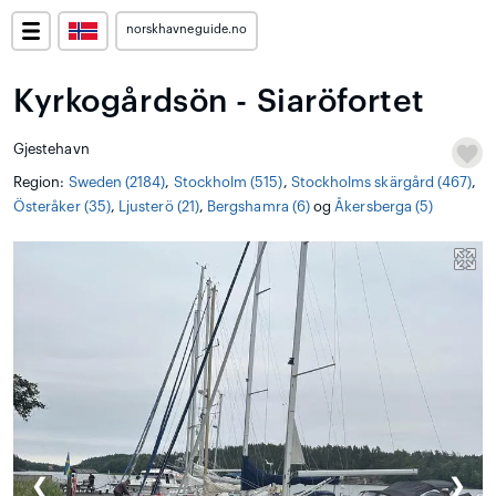
norskhavneguide.no
Kyrkogårdsön - Siaröfortet
Gjestehavn
Region:
Sweden (2184)
,
Stockholm (515)
,
Stockholms skärgård (467)
,
Österåker (35)
,
Ljusterö (21)
,
Bergshamra (6)
og
Åkersberga (5)
❮
❯