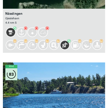
Nässlingen
Gjestehavn
4.4 nm S
Wind
83