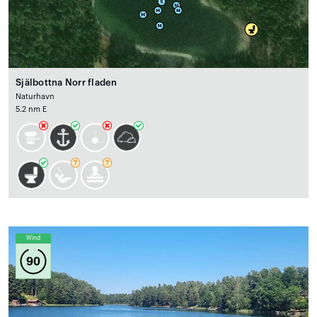
Själbottna Norr fladen
Naturhavn
5.2 nm E
Wind
90