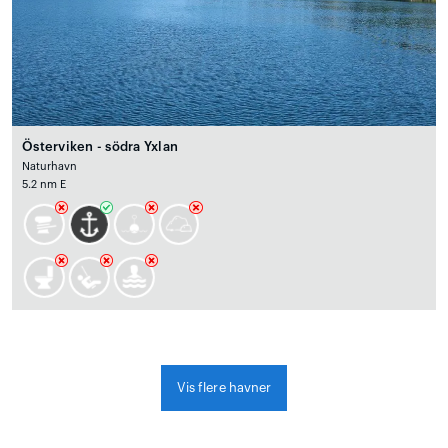
Österviken - södra Yxlan
Naturhavn
5.2 nm E
Vis flere havner