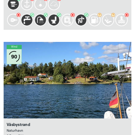
Wind
90
Väsbystrand
Naturhavn