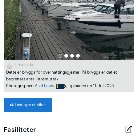
1
liker bildet
Dette er brygga for overnattingsgjester. På brygga er det et
begrenset antall strømuttak.
Photographer:
A vd Louw
, uploaded on 11. Jul 2025
📸
Last opp et bilde
Fasiliteter