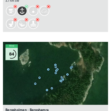
3.7 nm SW
Wind
84
Bergsholmen - Bergshamra