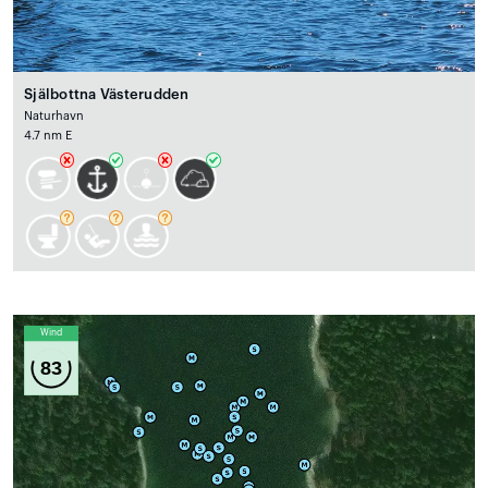
Själbottna Västerudden
Naturhavn
4.7 nm E
Wind
83