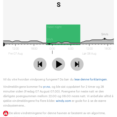
S
Next night
5m/s
0m/s
12:00
18:00
0:00
6:00
12:00
18:00
Fre 07 Aug
Lør 08 Aug
Vil du vite hvordan vindpoeng fungerer? Da bør du
lese denne forklaringen
.
Vindmeldingene kommer fra
yr.no
, og ble sist oppdatert for 2 timer og 28
minutter siden (Fredag 07 August 07:30). Poengene for neste natt er den
dårligste poengsummen mellom 22:00 og 08:00 neste natt. Vi anbefaler alltid å
sjekke vindmeldingene fra flere kilder.
windy.com
er gode for å se de større
vindsystemene..
De sikre vindretningene for denne havnen er bestemt av en algoritme,