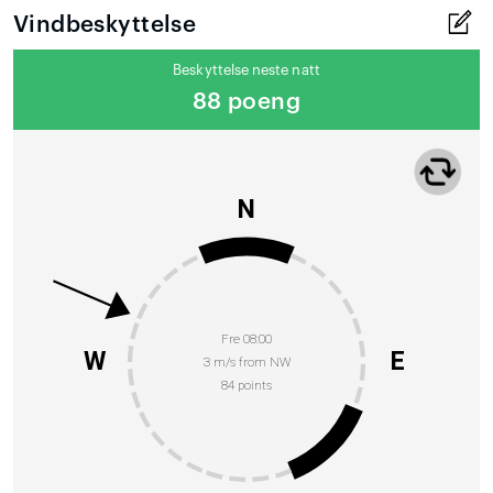
Vindbeskyttelse
Beskyttelse neste natt
88 poeng
N
Fre 08:00
W
E
3 m/s from NW
84 points