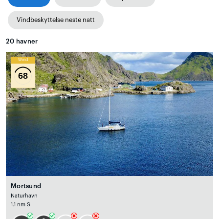
Vindbeskyttelse neste natt
20
havner
Wind
68
Mortsund
Naturhavn
1.1 nm S