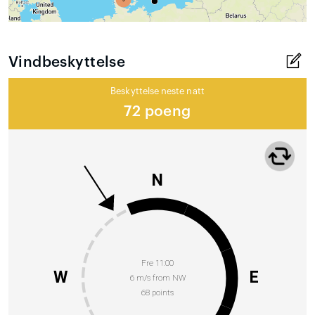
Vindbeskyttelse
Beskyttelse neste natt
72 poeng
N
Fre 11:00
W
E
6 m/s from NW
68 points