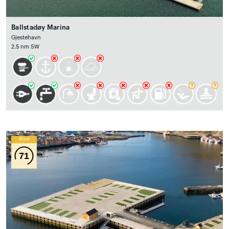
Ballstadøy Marina
Gjestehavn
2.5 nm SW
Wind
71