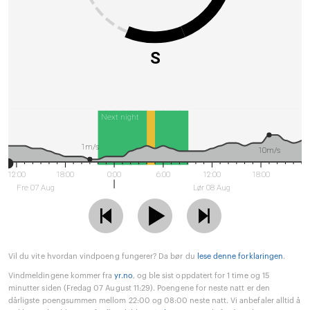
S
Next night
1m/s
10m/s
12:00
18:00
0:00
6:00
12:00
18:00
Fre 07 Aug
Lør 08 Aug
Vil du vite hvordan vindpoeng fungerer? Da bør du
lese denne forklaringen
.
Vindmeldingene kommer fra
yr.no
, og ble sist oppdatert for 1 time og 15
minutter siden (Fredag 07 August 11:29). Poengene for neste natt er den
dårligste poengsummen mellom 22:00 og 08:00 neste natt. Vi anbefaler alltid å