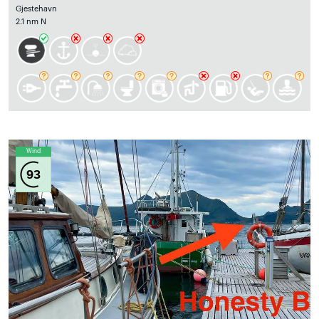
Gjestehavn
2.1 nm N
Wind
93