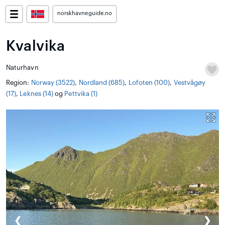
norskhavneguide.no
Kvalvika
Naturhavn
Region:
Norway (3522)
,
Nordland (685)
,
Lofoten (100)
,
Vestvågøy
(17)
,
Leknes (14)
og
Pettvika (1)
❮
❯