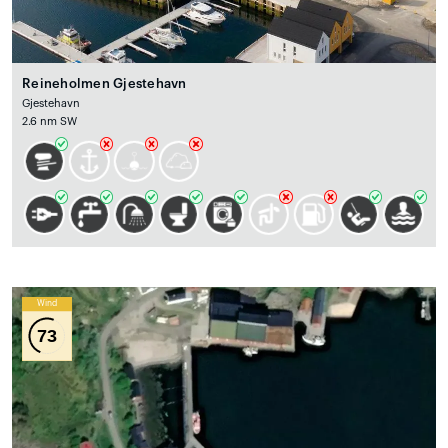
Reineholmen Gjestehavn
Gjestehavn
2.6 nm SW
Wind
73