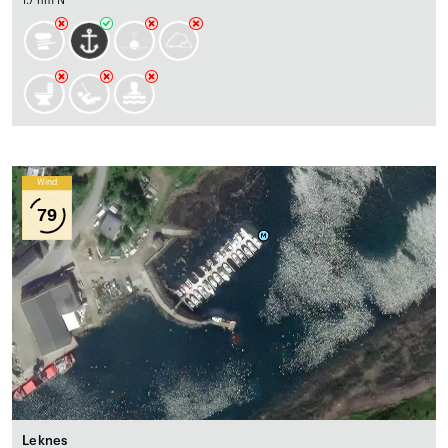
1.7 nm N
Wind
79
Leknes