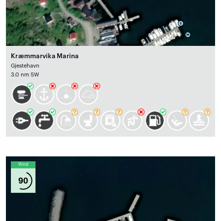
Kræmmarvika Marina
Gjestehavn
3.0 nm SW
Wind
90