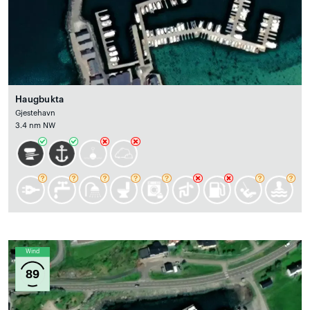
Haugbukta
Gjestehavn
3.4 nm NW
Wind
89