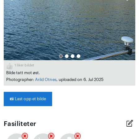
1
liker bildet
Bilde tatt mot øst.
Photographer:
Arild Otnes
, uploaded on 6. Jul 2025
📸
Last opp et bilde
Fasiliteter