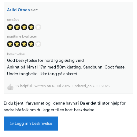
Arild Otnes
sier:
område
maritime kvaliteter
beskrivelse
God beskyttelse for nordlig og østlig vind
Ankret på 14m til 17m med 50m kjetting. Sandbunn. Godt feste.
Under tangbelte. Ikke tang på ankeret.
1
x helpful | written on 6. Jul 2025 | updated_on 7. Jul 2025
Er du kjent i farvannet og i denne havna? Da er det til stor hjelp for
andre båtfolk om du legger til en kort beskrivelse.
📜
Legg inn beskrivelse