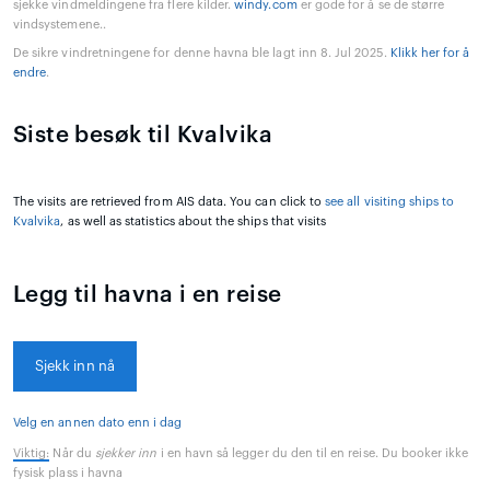
sjekke vindmeldingene fra flere kilder.
windy.com
er gode for å se de større
vindsystemene..
De sikre vindretningene for denne havna ble lagt inn 8. Jul 2025.
Klikk her for å
endre
.
Siste besøk til Kvalvika
The visits are retrieved from AIS data. You can click to
see all visiting ships to
Kvalvika
, as well as statistics about the ships that visits
Legg til havna i en reise
Sjekk inn nå
Velg en annen dato enn i dag
Viktig:
Når du
sjekker inn
i en havn så legger du den til en reise. Du booker ikke
fysisk plass i havna