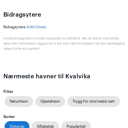
Bidragsytere
Bidragsytere
Arild Otnes
norskhavneguide.no holdes oppdatert av båtfolket. Når du bidrar med bilder,
tekst eller informasjon legges du til her som takk for hjelpen (du kan selvfølgelig
velge å ikke stå oppført).
Nærmeste havner til Kvalvika
Filter
Naturhavn
Gjestehavn
Trygg for vind neste natt
Sorter
Distanse
Alfabetisk
Popularitet