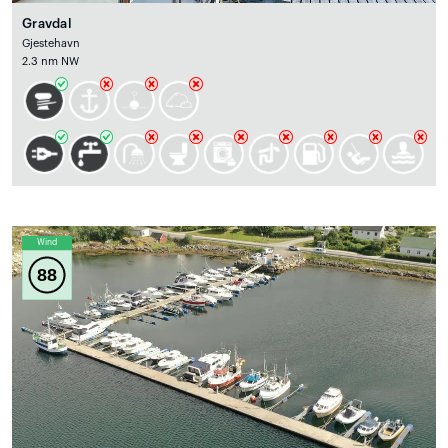
Gravdal
Gjestehavn
2.3 nm NW
Wind
88