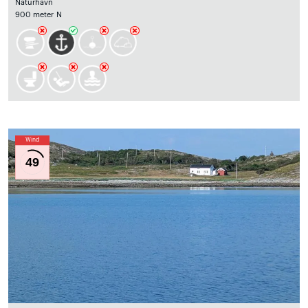
Naturhavn
900 meter N
Wind
49