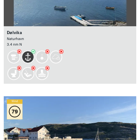
Dølvika
Naturhavn
3.4 nm N
Wind
79