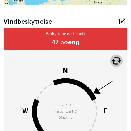
Vindbeskyttelse
Beskyttelse neste natt
47 poeng
N
Tor 03:00
W
E
4 m/s from NE
92 points