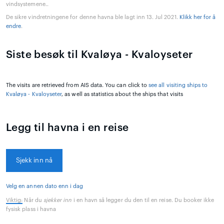
vindsystemene..
De sikre vindretningene for denne havna ble lagt inn 13. Jul 2021.
Klikk her for å
endre
.
Siste besøk til Kvaløya - Kvaloyseter
The visits are retrieved from AIS data. You can click to
see all visiting ships to
Kvaløya - Kvaloyseter
, as well as statistics about the ships that visits
Legg til havna i en reise
Sjekk inn nå
Velg en annen dato enn i dag
Viktig:
Når du
sjekker inn
i en havn så legger du den til en reise. Du booker ikke
fysisk plass i havna