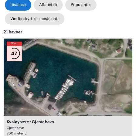
Distanse
Alfabetisk
Popularitet
Vindbeskyttelse neste natt
21
havner
Wind
47
Kvaløysæter Gjestehavn
Gjestehavn
700 meter E