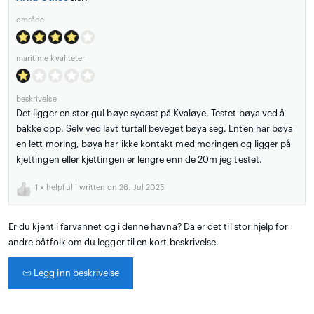
område
maritime kvaliteter
beskrivelse
Det ligger en stor gul bøye sydøst på Kvaløye. Testet bøya ved å
bakke opp. Selv ved lavt turtall beveget bøya seg. Enten har bøya
en lett moring, bøya har ikke kontakt med moringen og ligger på
kjettingen eller kjettingen er lengre enn de 20m jeg testet.
1
x helpful | written on 26. Jul 2025
Er du kjent i farvannet og i denne havna? Da er det til stor hjelp for
andre båtfolk om du legger til en kort beskrivelse.
📜
Legg inn beskrivelse