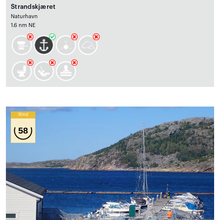
Strandskjæret
Naturhavn
1.6 nm NE
Wind
58