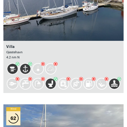
Villa
Gjestehavn
4.2 nm N
Wind
62