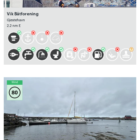
Vik Båtforening
Gjestehavn
2.2 nm E
Wind
80