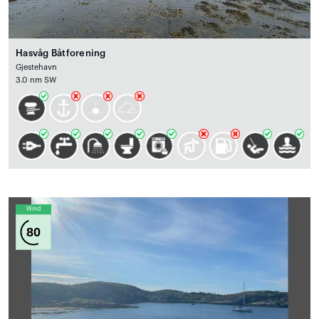
Hasvåg Båtforening
Gjestehavn
3.0 nm SW
Wind
80