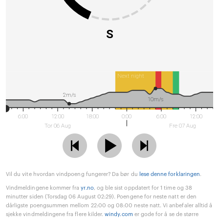
S
Next night
2m/s
10m/s
6:00
12:00
18:00
0:00
6:00
12:00
Tor 06 Aug
Fre 07 Aug
Vil du vite hvordan vindpoeng fungerer? Da bør du
lese denne forklaringen
.
Vindmeldingene kommer fra
yr.no
, og ble sist oppdatert for 1 time og 38
minutter siden (Torsdag 06 August 02:29). Poengene for neste natt er den
dårligste poengsummen mellom 22:00 og 08:00 neste natt. Vi anbefaler alltid å
sjekke vindmeldingene fra flere kilder.
windy.com
er gode for å se de større