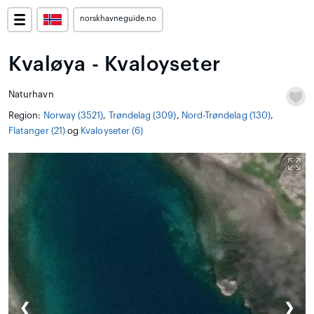
norskhavneguide.no
Kvaløya - Kvaloyseter
Naturhavn
Region:
Norway (3521)
,
Trøndelag (309)
,
Nord-Trøndelag (130)
,
Flatanger (21)
og
Kvaloyseter (6)
❮
❯