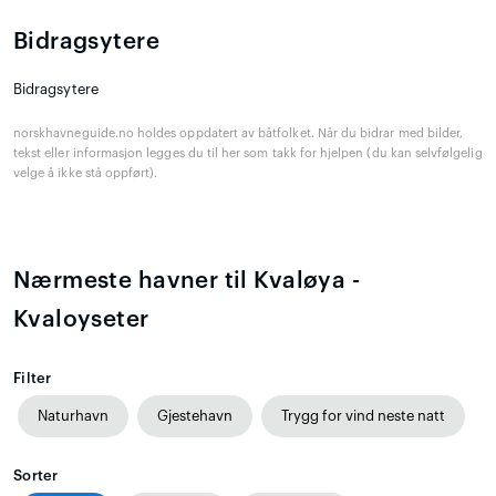
Bidragsytere
Bidragsytere
norskhavneguide.no holdes oppdatert av båtfolket. Når du bidrar med bilder,
tekst eller informasjon legges du til her som takk for hjelpen (du kan selvfølgelig
velge å ikke stå oppført).
Nærmeste havner til Kvaløya -
Kvaloyseter
Filter
Naturhavn
Gjestehavn
Trygg for vind neste natt
Sorter