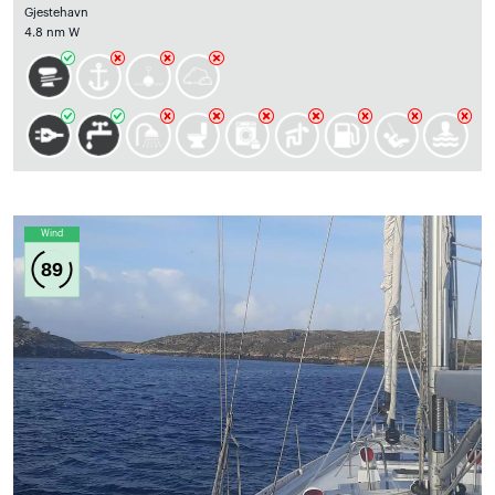
Gjestehavn
4.8 nm W
Wind
89