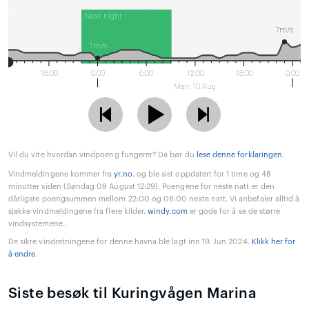
Next night
7m/s
1m/s
18:00
0:00
6:00
12:00
18:00
0:00
Man 10 Aug
Vil du vite hvordan vindpoeng fungerer? Da bør du
lese denne forklaringen
.
Vindmeldingene kommer fra
yr.no
, og ble sist oppdatert for 1 time og 48
minutter siden (Søndag 09 August 12:29). Poengene for neste natt er den
dårligste poengsummen mellom 22:00 og 08:00 neste natt. Vi anbefaler alltid å
sjekke vindmeldingene fra flere kilder.
windy.com
er gode for å se de større
vindsystemene..
De sikre vindretningene for denne havna ble lagt inn 19. Jun 2024.
Klikk her for
å endre
.
Siste besøk til Kuringvågen Marina