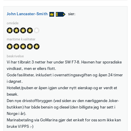
John Lancaster-Smith
sier:
område
maritime kvaliteter
beskrivelse
Vi har tilbrakt 3 netter her under SW F7-8. Havnen har sporadiske
vindkast, men er ellers flott.
Gode fasiliteter, inkludert i overnattingsavgiften og åpen 24 timer
i døgnet.
Hotellet/puben er åpen igjen under nytt eierskap og er verdt et
besøk.
Den nye drivstoffbryggen (ved siden av den nærliggende Joker-
butikken) har både bensin og diesel (den billigste jeg har sett i
Norge i år).
Marinabetaling via GoMarina gjør det enkelt for oss som ikke kan
bruke VIPPS :-)