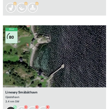
Wind
80
Linesøy Småbåthavn
Gjestehavn
3.4 nm SW