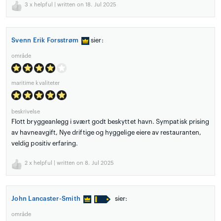
3
x helpful | written on 18. Jul 2025
Svenn Erik Forsstrøm
sier:
område
maritime kvaliteter
beskrivelse
Flott bryggeanlegg i svært godt beskyttet havn. Sympatisk prising
av havneavgift, Nye driftige og hyggelige eiere av restauranten,
veldig positiv erfaring.
2
x helpful | written on 8. Jul 2025
John Lancaster-Smith
sier:
område