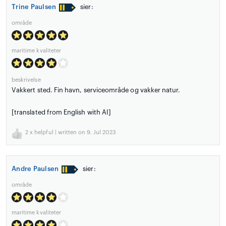
Trine Paulsen
sier:
område
maritime kvaliteter
beskrivelse
Vakkert sted. Fin havn, serviceområde og vakker natur.
[translated from English with AI]
2
x helpful | written on 9. Jul 2023
Andre Paulsen
sier:
område
maritime kvaliteter