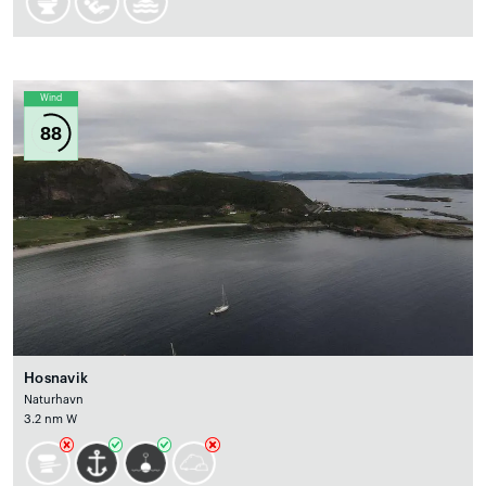
Wind
88
Hosnavik
Naturhavn
3.2 nm W