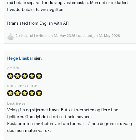
må betale separat for dusj og vaskemaskin. Men det er inkludert
hvis du betaler havneavgiften.
[translated from English with AI]
2
x helpful | written on 31. May 2026 | updated_on 31. May 2026
Hege Liaskar
sier:
område
maritime kvaliteter
beskrivelse
Veldig fin og skjermet havn. Butikk i nærheten og flere fine
fjellturer. God dybde i stort sett hele havnen.
Restauranten i nørheten var tom for mat, så noe begrenset utvalg
der, men maten var ok.