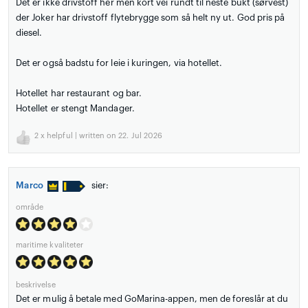
Det er ikke drivstoff her men kort vei rundt til neste bukt (sørvest)
der Joker har drivstoff flytebrygge som så helt ny ut. God pris på
diesel.
Det er også badstu for leie i kuringen, via hotellet.
Hotellet har restaurant og bar.
Hotellet er stengt Mandager.
2
x helpful | written on 22. Jul 2026
Marco
sier:
område
maritime kvaliteter
beskrivelse
Det er mulig å betale med GoMarina-appen, men de foreslår at du