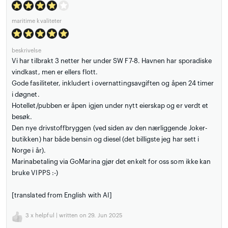
maritime kvaliteter
beskrivelse
Vi har tilbrakt 3 netter her under SW F7-8. Havnen har sporadiske
vindkast, men er ellers flott.
Gode fasiliteter, inkludert i overnattingsavgiften og åpen 24 timer
i døgnet.
Hotellet/pubben er åpen igjen under nytt eierskap og er verdt et
besøk.
Den nye drivstoffbryggen (ved siden av den nærliggende Joker-
butikken) har både bensin og diesel (det billigste jeg har sett i
Norge i år).
Marinabetaling via GoMarina gjør det enkelt for oss som ikke kan
bruke VIPPS :-)
[translated from English with AI]
3
x helpful | written on 29. Jun 2025