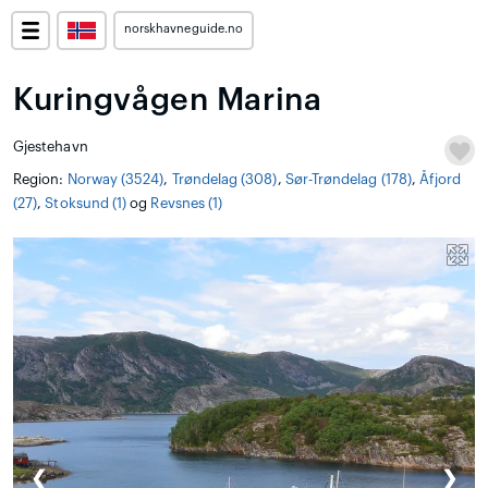
norskhavneguide.no
Kuringvågen Marina
Gjestehavn
Region:
Norway (3524)
,
Trøndelag (308)
,
Sør-Trøndelag (178)
,
Åfjord
(27)
,
Stoksund (1)
og
Revsnes (1)
❮
❯