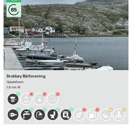
Wind
85
Stokkøy Båtforening
Gjestehavn
1.9 nm W