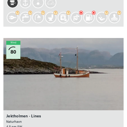
Wind
80
Jektholmen - Lines
Naturhavn
4.5 nm SW