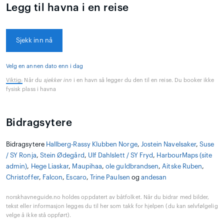
Legg til havna i en reise
Sjekk inn nå
Velg en annen dato enn i dag
Viktig:
Når du
sjekker inn
i en havn så legger du den til en reise. Du booker ikke
fysisk plass i havna
Bidragsytere
Bidragsytere
Hallberg-Rassy Klubben Norge
,
Jostein Navelsaker
,
Suse
/ SY Ronja
,
Stein Ødegård
,
Ulf Dahlslett / SY Fryd
,
HarbourMaps (site
admin)
,
Hege Liaskar
,
Maupihaa
,
ole guldbrandsen
,
Aitske Ruben
,
Christoffer
,
Falcon
,
Escaro
,
Trine Paulsen
og
andesan
norskhavneguide.no holdes oppdatert av båtfolket. Når du bidrar med bilder,
tekst eller informasjon legges du til her som takk for hjelpen (du kan selvfølgelig
velge å ikke stå oppført).