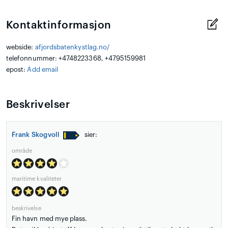
Kontaktinformasjon
webside:
afjordsbatenkystlag.no/
telefonnummer: +4748223368, +4795159981
epost:
Add email
Beskrivelser
Frank Skogvoll
sier:
område
maritime kvaliteter
beskrivelse
Fin havn med mye plass.