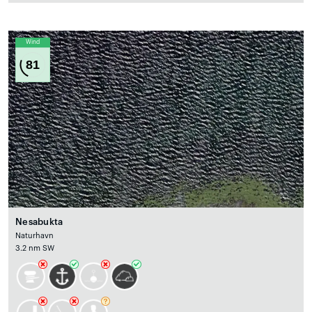
Wind
81
Nesabukta
Naturhavn
3.2 nm SW