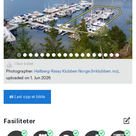
1
liker bildet
Photographer:
Hallberg-Rassy Klubben Norge
(hrklubben.no)
,
uploaded on 1. Jun 2026
📸
Last opp et bilde
Fasiliteter