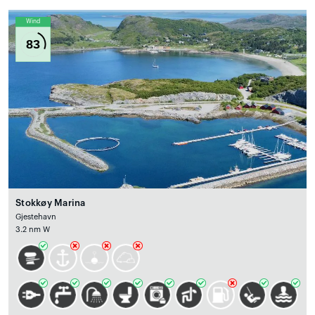
Wind
83
Stokkøy Marina
Gjestehavn
3.2 nm W