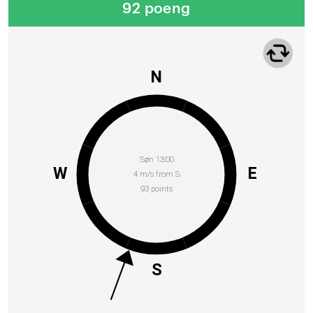
92 poeng
N
Søn 13:00
W
E
4 m/s from S
93 points
S