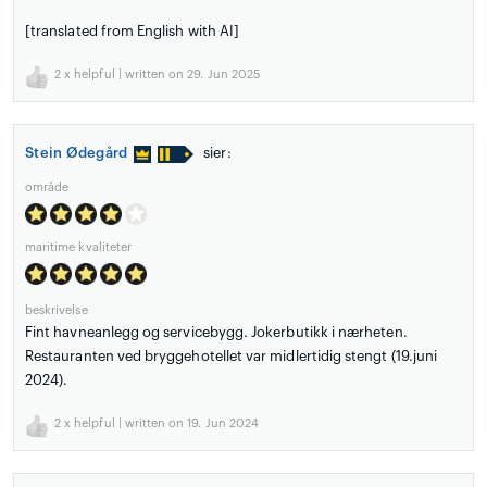
[translated from English with AI]
2
x helpful | written on 29. Jun 2025
Stein Ødegård
sier:
område
maritime kvaliteter
beskrivelse
Fint havneanlegg og servicebygg. Jokerbutikk i nærheten.
Restauranten ved bryggehotellet var midlertidig stengt (19.juni
2024).
2
x helpful | written on 19. Jun 2024