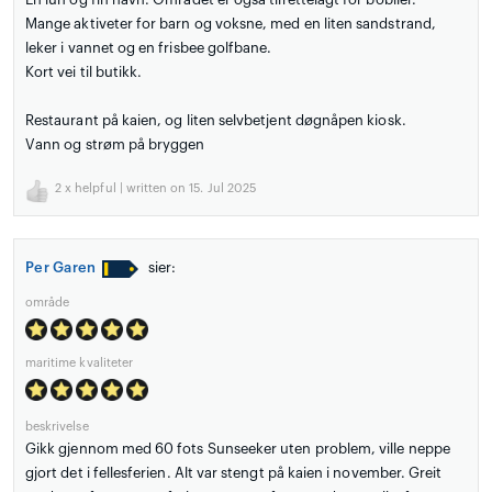
Mange aktiveter for barn og voksne, med en liten sandstrand,
leker i vannet og en frisbee golfbane.
Kort vei til butikk.
Restaurant på kaien, og liten selvbetjent døgnåpen kiosk.
Vann og strøm på bryggen
2
x helpful | written on 15. Jul 2025
Per Garen
sier:
område
maritime kvaliteter
beskrivelse
Gikk gjennom med 60 fots Sunseeker uten problem, ville neppe
gjort det i fellesferien. Alt var stengt på kaien i november. Greit