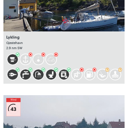
Lykling
Gjestehavn
2.9 nm SW
Wind
43