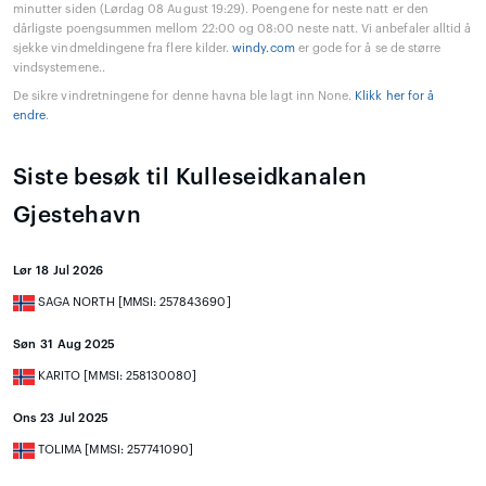
minutter siden (Lørdag 08 August 19:29). Poengene for neste natt er den
dårligste poengsummen mellom 22:00 og 08:00 neste natt. Vi anbefaler alltid å
sjekke vindmeldingene fra flere kilder.
windy.com
er gode for å se de større
vindsystemene..
De sikre vindretningene for denne havna ble lagt inn None.
Klikk her for å
endre
.
Siste besøk til Kulleseidkanalen
Gjestehavn
Lør 18 Jul 2026
SAGA NORTH [MMSI: 257843690]
Søn 31 Aug 2025
KARITO [MMSI: 258130080]
Ons 23 Jul 2025
TOLIMA [MMSI: 257741090]