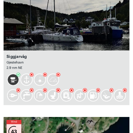
Siggjarvåg
Gjestehavn
2.9 nm NE
Wind
43