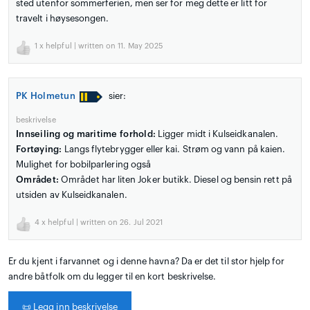
sted utenfor sommerferien, men ser for meg dette er litt for
travelt i høysesongen.
1
x helpful | written on 11. May 2025
PK Holmetun
sier:
beskrivelse
Innseiling og maritime forhold:
Ligger midt i Kulseidkanalen.
Fortøying:
Langs flytebrygger eller kai. Strøm og vann på kaien.
Mulighet for bobilparlering også
Området:
Området har liten Joker butikk. Diesel og bensin rett på
utsiden av Kulseidkanalen.
4
x helpful | written on 26. Jul 2021
Er du kjent i farvannet og i denne havna? Da er det til stor hjelp for
andre båtfolk om du legger til en kort beskrivelse.
📜
Legg inn beskrivelse