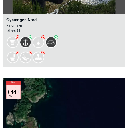
Øyatangen Nord
Naturhavn
1.6 nm SE
Wind
44