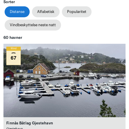
Sorter
Distanse
Alfabetisk
Popularitet
Vindbeskyttelse neste natt
60
havner
Wind
67
Finnås Båtlag Gjestehavn
Gjestehavn