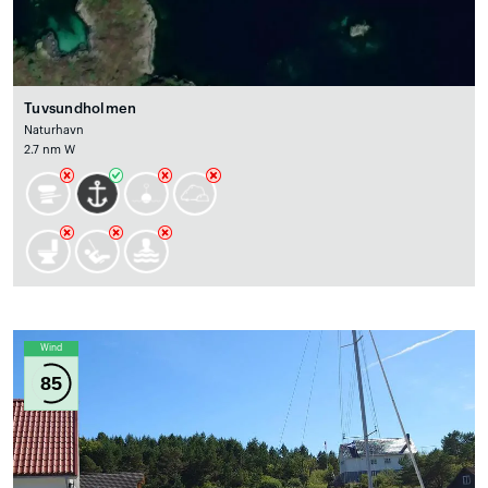
Tuvsundholmen
Naturhavn
2.7 nm W
Wind
85