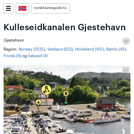
norskhavneguide.no
Kulleseidkanalen Gjestehavn
Gjestehavn
Region:
Norway (3525)
,
Vestland (622)
,
Hordaland (410)
,
Bømlo (45)
,
Finnås (6)
og
Sakseid (4)
❮
❯