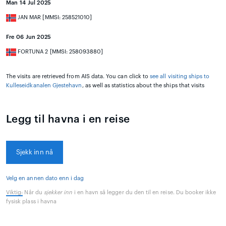
Man 14 Jul 2025
JAN MAR [MMSI: 258521010]
Fre 06 Jun 2025
FORTUNA 2 [MMSI: 258093880]
The visits are retrieved from AIS data. You can click to
see all visiting ships to
Kulleseidkanalen Gjestehavn
, as well as statistics about the ships that visits
Legg til havna i en reise
Sjekk inn nå
Velg en annen dato enn i dag
Viktig:
Når du
sjekker inn
i en havn så legger du den til en reise. Du booker ikke
fysisk plass i havna