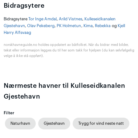
Bidragsytere
Bidragsytere
Tor Inge Amdal
,
Arild Vistnes
,
Kulleseidkanalen
Gjestehavn
,
Olav Pekeberg
,
PK Holmetun
,
Kima
,
Rebekka
og
Kjell
Harry Alfsvaag
norskhavneguide.no holdes oppdatert av båtfolket. Når du bidrar med bilder,
tekst eller informasjon legges du til her som takk for hjelpen (du kan selvfølgelig
velge å ikke stå oppført).
Nærmeste havner til Kulleseidkanalen
Gjestehavn
Filter
Naturhavn
Gjestehavn
Trygg for vind neste natt