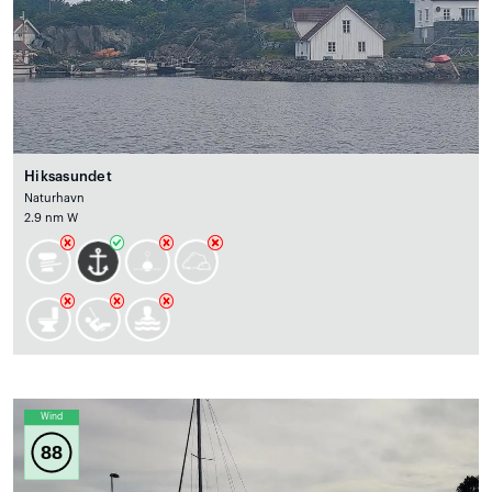
Hiksasundet
Naturhavn
2.9 nm W
Wind
88