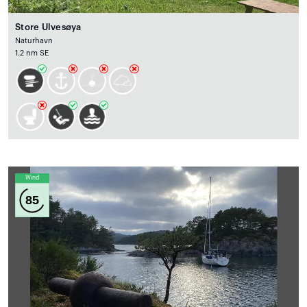
Store Ulvesøya
Naturhavn
1.2 nm SE
Wind
85