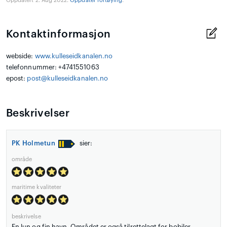
Oppdatert 2. Aug 2022.
Oppdater fortøying
.
Kontaktinformasjon
webside:
www.kulleseidkanalen.no
telefonnummer: +4741551063
epost:
post@kulleseidkanalen.no
Beskrivelser
PK Holmetun
sier:
område
maritime kvaliteter
beskrivelse
En lun og fin havn. Området er også tilrettelagt for bobiler.