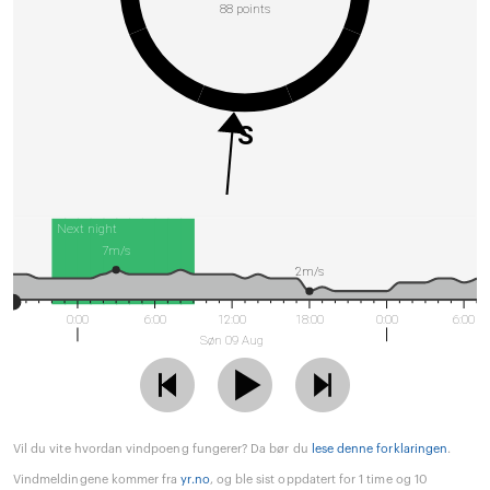
88 points
S
Next night
7m/s
2m/s
0:00
6:00
12:00
18:00
0:00
6:00
Søn 09 Aug
Vil du vite hvordan vindpoeng fungerer? Da bør du
lese denne forklaringen
.
Vindmeldingene kommer fra
yr.no
, og ble sist oppdatert for 1 time og 10