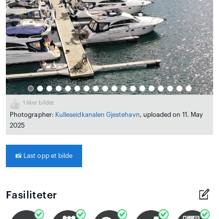
1
liker bildet
Photographer:
Kulleseidkanalen Gjestehavn
, uploaded on 11. May
2025
📸
Last opp et bilde
Fasiliteter