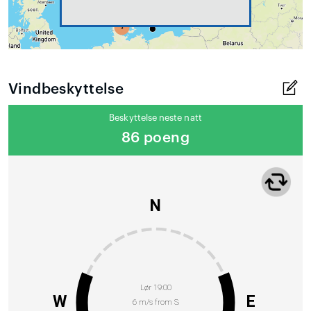
Vindbeskyttelse
Beskyttelse neste natt
86 poeng
N
Lør 19:00
W
E
6 m/s from S