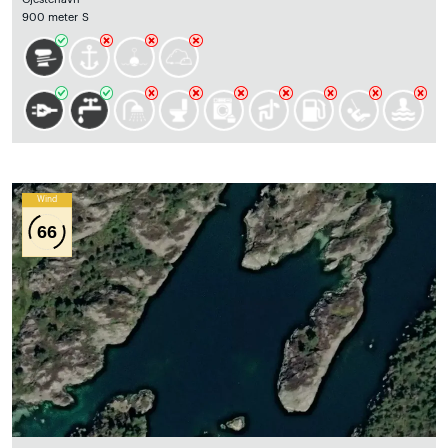
900 meter S
Wind
66