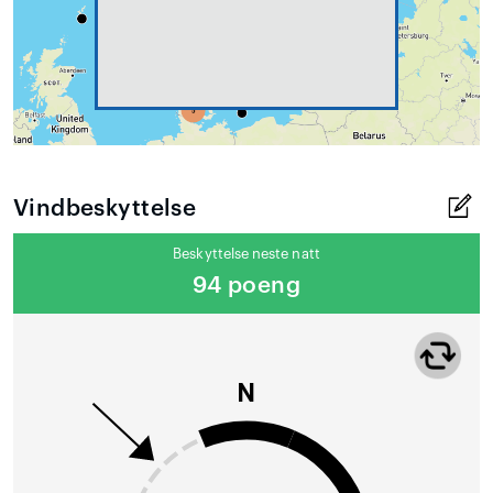
Vindbeskyttelse
Beskyttelse neste natt
94 poeng
N