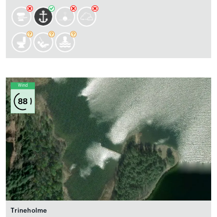
Wind
88
Trineholme