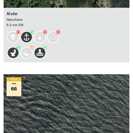
Alvön
Naturhavn
6.3 nm SW
Wind
66