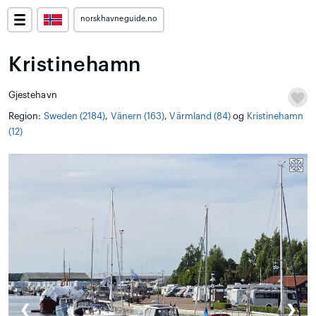
norskhavneguide.no
Kristinehamn
Gjestehavn
Region:
Sweden (2184)
,
Vänern (163)
,
Värmland (84)
og
Kristinehamn
(12)
❮
❯