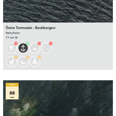
Östra Tormesön - Bockbergen
Naturhavn
7.7 nm W
Wind
68