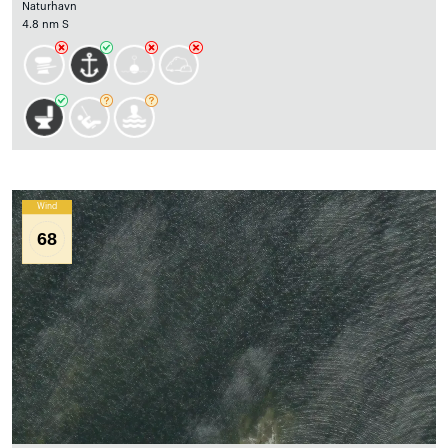
Naturhavn
4.8 nm S
Wind
68