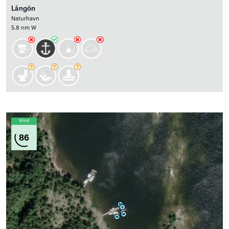
Långön
Naturhavn
5.8 nm W
Wind
86