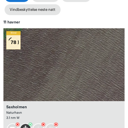
Vindbeskyttelse neste natt
11
havner
Wind
78
Saxholmen
Naturhavn
3.1 nm W