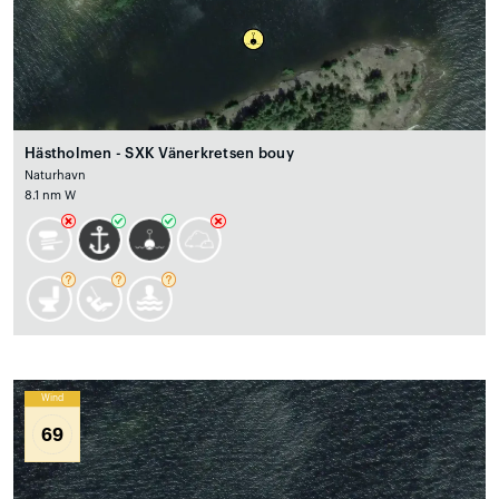
Hästholmen - SXK Vänerkretsen bouy
Naturhavn
8.1 nm W
Wind
69