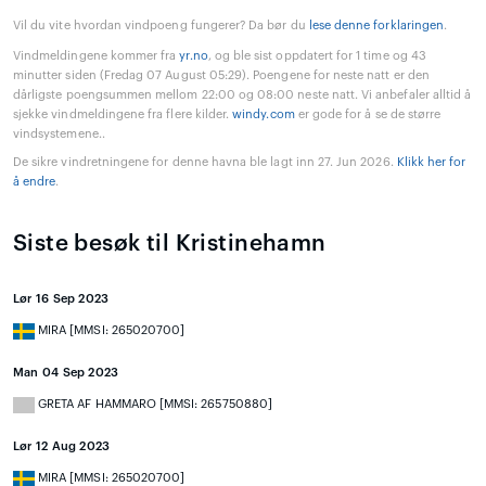
Vil du vite hvordan vindpoeng fungerer? Da bør du
lese denne forklaringen
.
Vindmeldingene kommer fra
yr.no
, og ble sist oppdatert for 1 time og 43
minutter siden (Fredag 07 August 05:29). Poengene for neste natt er den
dårligste poengsummen mellom 22:00 og 08:00 neste natt. Vi anbefaler alltid å
sjekke vindmeldingene fra flere kilder.
windy.com
er gode for å se de større
vindsystemene..
De sikre vindretningene for denne havna ble lagt inn 27. Jun 2026.
Klikk her for
å endre
.
Siste besøk til Kristinehamn
Lør 16 Sep 2023
MIRA [MMSI: 265020700]
Man 04 Sep 2023
GRETA AF HAMMARO [MMSI: 265750880]
Lør 12 Aug 2023
MIRA [MMSI: 265020700]