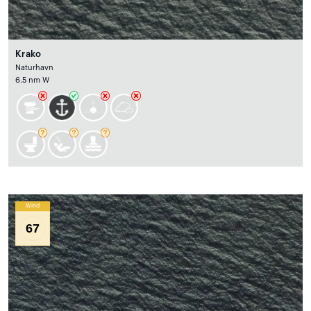
Krako
Naturhavn
6.5 nm W
Wind
67