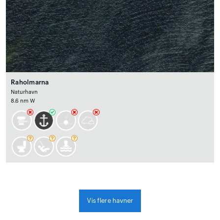
Raholmarna
Naturhavn
8.6 nm W
Vis flere havner