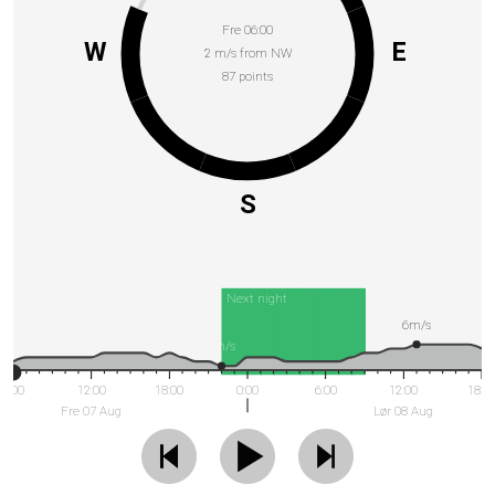
Fre 06:00
W
E
2 m/s from NW
87 points
S
Next night
6m/s
1m/s
6:00
12:00
18:00
0:00
6:00
12:00
18:0
Fre 07 Aug
Lør 08 Aug