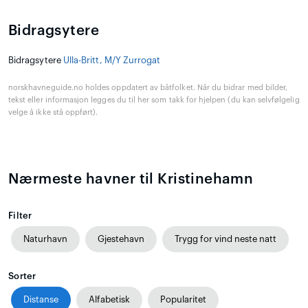
Bidragsytere
Bidragsytere
Ulla-Britt, M/Y Zurrogat
norskhavneguide.no holdes oppdatert av båtfolket. Når du bidrar med bilder,
tekst eller informasjon legges du til her som takk for hjelpen (du kan selvfølgelig
velge å ikke stå oppført).
Nærmeste havner til Kristinehamn
Filter
Naturhavn
Gjestehavn
Trygg for vind neste natt
Sorter
Distanse
Alfabetisk
Popularitet