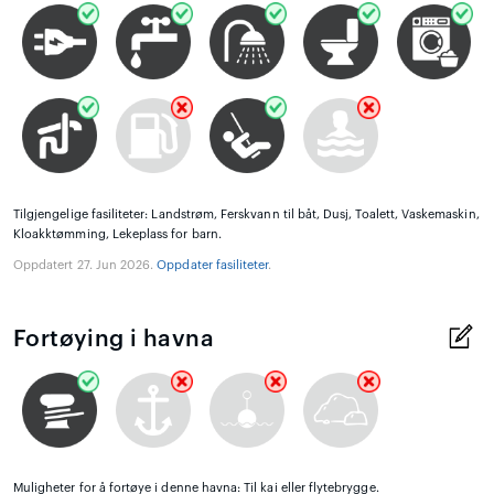
Tilgjengelige fasiliteter: Landstrøm, Ferskvann til båt, Dusj, Toalett, Vaskemaskin,
Kloakktømming, Lekeplass for barn.
Oppdatert 27. Jun 2026.
Oppdater fasiliteter
.
Fortøying i havna
Muligheter for å fortøye i denne havna: Til kai eller flytebrygge.