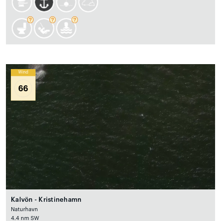
Wind
66
Kalvön - Kristinehamn
Naturhavn
4.4 nm SW