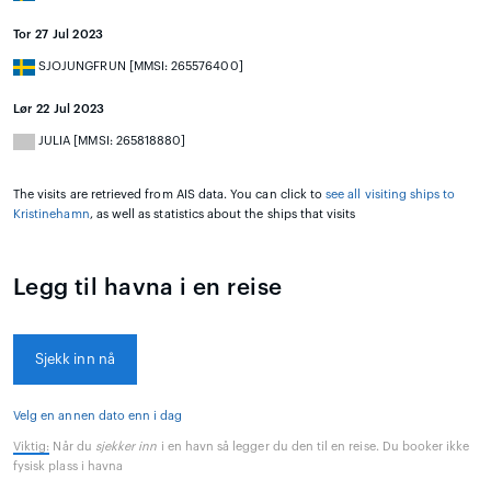
Tor 27 Jul 2023
SJOJUNGFRUN [MMSI: 265576400]
Lør 22 Jul 2023
JULIA [MMSI: 265818880]
The visits are retrieved from AIS data. You can click to
see all visiting ships to
Kristinehamn
, as well as statistics about the ships that visits
Legg til havna i en reise
Sjekk inn nå
Velg en annen dato enn i dag
Viktig:
Når du
sjekker inn
i en havn så legger du den til en reise. Du booker ikke
fysisk plass i havna