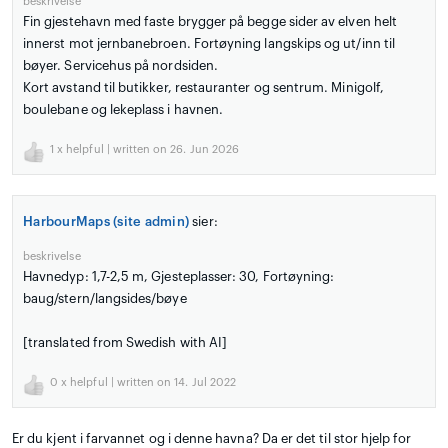
beskrivelse
Fin gjestehavn med faste brygger på begge sider av elven helt
innerst mot jernbanebroen. Fortøyning langskips og ut/inn til
bøyer. Servicehus på nordsiden.
Kort avstand til butikker, restauranter og sentrum. Minigolf,
boulebane og lekeplass i havnen.
1
x helpful | written on 26. Jun 2026
HarbourMaps (site admin)
sier:
beskrivelse
Havnedyp: 1,7-2,5 m, Gjesteplasser: 30, Fortøyning:
baug/stern/langsides/bøye
[translated from Swedish with AI]
0
x helpful | written on 14. Jul 2022
Er du kjent i farvannet og i denne havna? Da er det til stor hjelp for