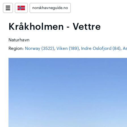
norskhavneguide.no
Kråkholmen - Vettre
Naturhavn
Region:
Norway (3522)
,
Viken (189)
,
Indre Oslofjord (84)
,
As