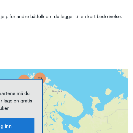
hjelp for andre båtfolk om du legger til en kort beskrivelse.
 kartene må du
r lage en gratis
uker
g inn