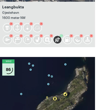
Leangbukta
Gjestehavn
1600 meter NW
Wind
86