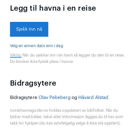
Legg til havna i en reise
Sjekk inn nå
Velg en annen dato enn i dag
Viktig:
Når du
sjekker inn
i en havn så legger du den til en reise.
Du booker ikke fysisk plass i havna
Bidragsytere
Bidragsytere
Olav Pekeberg
og
Håvard Alstad
norskhavneguide.no holdes oppdatert av båtfolket. Når du
bidrar med bilder, tekst eller informasjon legges du til her som
takk for hjelpen (du kan selvfølgelig velge å ikke stå oppført).