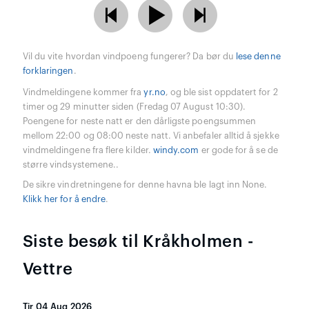
Vil du vite hvordan vindpoeng fungerer? Da bør du
lese denne
forklaringen
.
Vindmeldingene kommer fra
yr.no
, og ble sist oppdatert for 2
timer og 29 minutter siden (Fredag 07 August 10:30).
Poengene for neste natt er den dårligste poengsummen
mellom 22:00 og 08:00 neste natt. Vi anbefaler alltid å sjekke
vindmeldingene fra flere kilder.
windy.com
er gode for å se de
større vindsystemene..
De sikre vindretningene for denne havna ble lagt inn None.
Klikk her for å endre
.
Siste besøk til Kråkholmen -
Vettre
Tir 04 Aug 2026