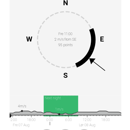
N
Fre 11:00
W
E
2 m/s from SE
95 points
S
Next night
4m/s
1m/s
12:00
18:00
0:00
6:00
12:00
18:00
Fre 07 Aug
Lør 08 Aug