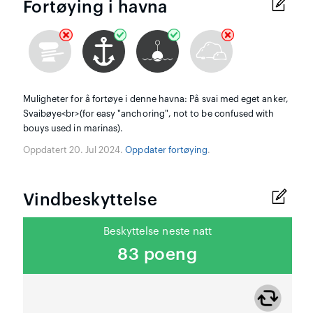
Fortøying i havna
Muligheter for å fortøye i denne havna: På svai med eget anker,
Svaibøye<br>(for easy "anchoring", not to be confused with
bouys used in marinas).
Oppdatert 20. Jul 2024.
Oppdater fortøying
.
Vindbeskyttelse
Beskyttelse neste natt
83 poeng