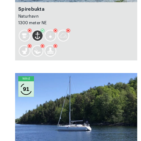
Spirebukta
Naturhavn
1300 meter NE
Wind
91