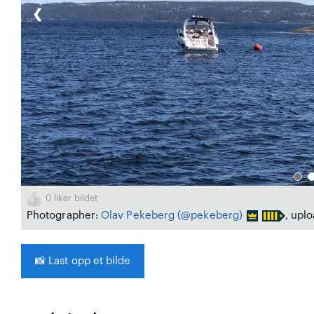
❮
0
liker bildet
Photographer:
Olav Pekeberg
(@pekeberg)
, upl
📸
Last opp et bilde