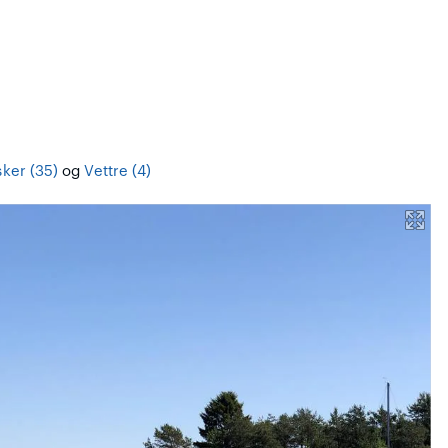
ker (35)
og
Vettre (4)