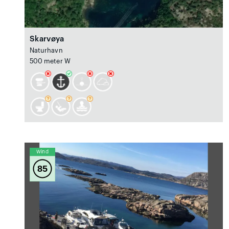
Skarvøya
Naturhavn
500 meter W
Wind
85