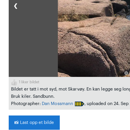
❮
1
liker bildet
Bildet er tatt i mot syd, mot Skarvøy. En kan legge seg lo
Bruk kiler. Sandbunn.
Photographer:
Dan Mossmann
, uploaded on 24. Sep
📸
Last opp et bilde