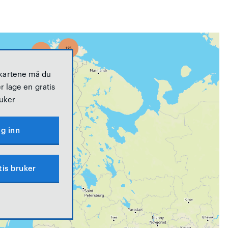
 kartene må du
r lage en gratis
uker
g inn
tis bruker