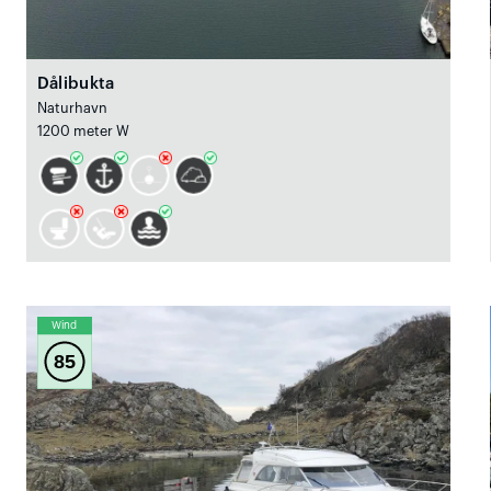
Dålibukta
Naturhavn
1200 meter W
Wind
85