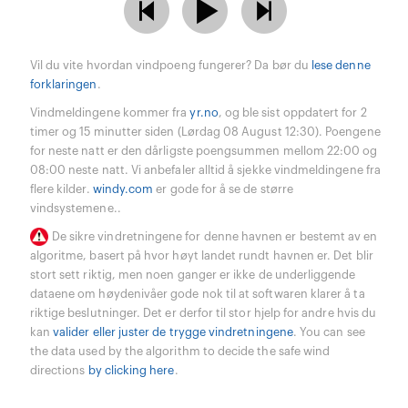
Vil du vite hvordan vindpoeng fungerer? Da bør du
lese denne
forklaringen
.
Vindmeldingene kommer fra
yr.no
, og ble sist oppdatert for 2
timer og 15 minutter siden (Lørdag 08 August 12:30). Poengene
for neste natt er den dårligste poengsummen mellom 22:00 og
08:00 neste natt. Vi anbefaler alltid å sjekke vindmeldingene fra
flere kilder.
windy.com
er gode for å se de større
vindsystemene..
De sikre vindretningene for denne havnen er bestemt av en
algoritme, basert på hvor høyt landet rundt havnen er. Det blir
stort sett riktig, men noen ganger er ikke de underliggende
dataene om høydenivåer gode nok til at softwaren klarer å ta
riktige beslutninger. Det er derfor til stor hjelp for andre hvis du
kan
valider eller juster de trygge vindretningene
. You can see
the data used by the algorithm to decide the safe wind
directions
by clicking here
.