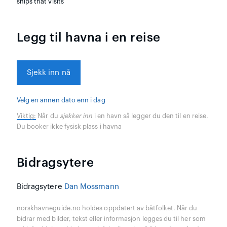
ships that visits
Legg til havna i en reise
Sjekk inn nå
Velg en annen dato enn i dag
Viktig:
Når du
sjekker inn
i en havn så legger du den til en reise.
Du booker ikke fysisk plass i havna
Bidragsytere
Bidragsytere
Dan Mossmann
norskhavneguide.no holdes oppdatert av båtfolket. Når du
bidrar med bilder, tekst eller informasjon legges du til her som