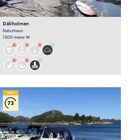
Dåliholman
Naturhavn
1300 meter W
Wind
73