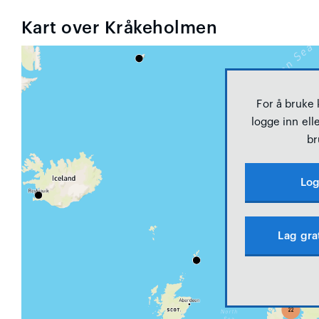
Kart over Kråkeholmen
For å bruke
logge inn elle
br
Log
Lag gra