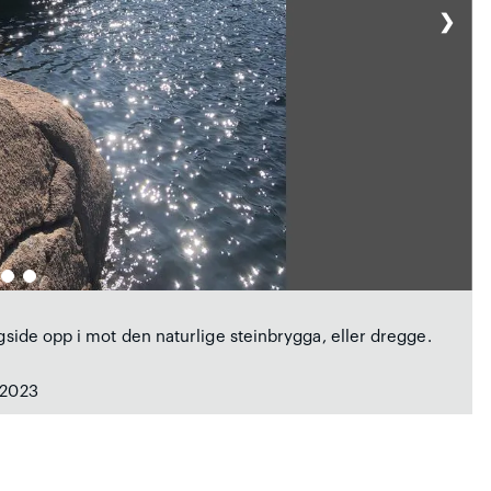
❯
ngside opp i mot den naturlige steinbrygga, eller dregge.
 2023