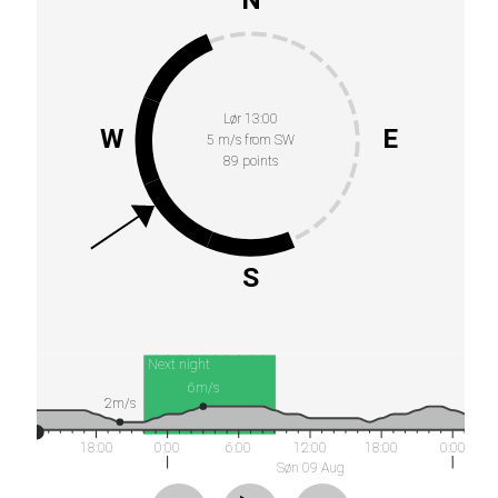
Lør 13:00
W
E
5 m/s from SW
89 points
S
Next night
6m/s
2m/s
18:00
0:00
6:00
12:00
18:00
0:00
Søn 09 Aug