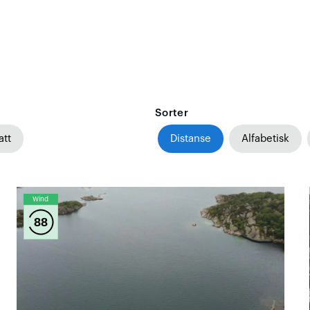
Sorter
att
Distanse
Alfabetisk
Wind
88