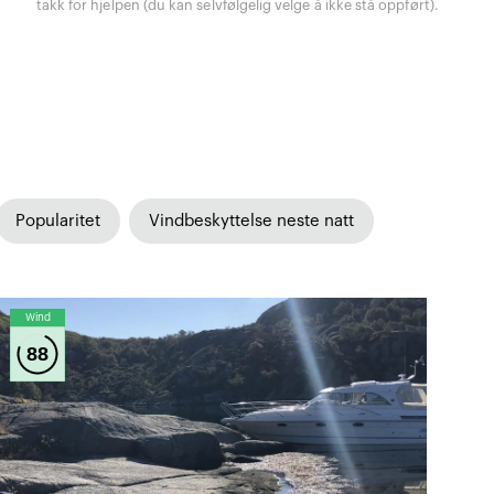
takk for hjelpen (du kan selvfølgelig velge å ikke stå oppført).
Popularitet
Vindbeskyttelse neste natt
Wind
88