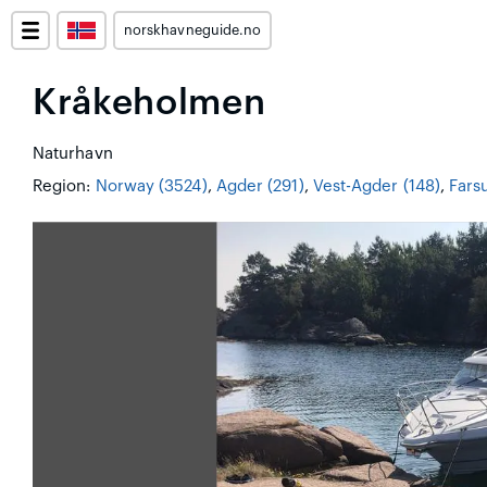
norskhavneguide.no
Kråkeholmen
Naturhavn
Region:
Norway (3524)
,
Agder (291)
,
Vest-Agder (148)
,
Fars