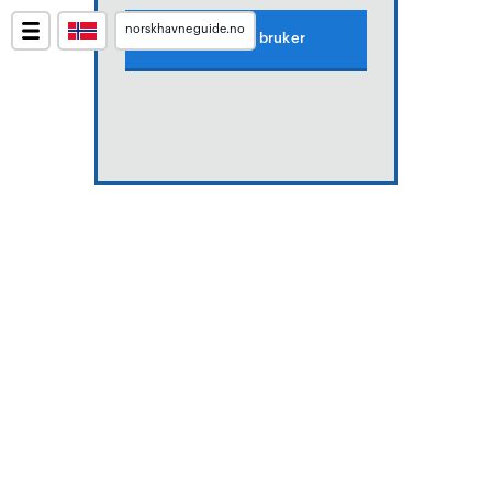
norskhavneguide.no
Lag gratis bruker