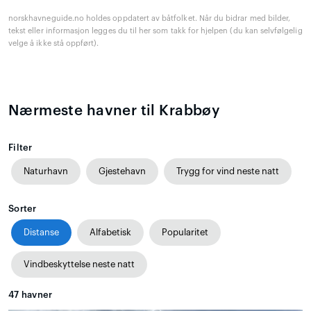
norskhavneguide.no holdes oppdatert av båtfolket. Når du bidrar med bilder,
tekst eller informasjon legges du til her som takk for hjelpen (du kan selvfølgelig
velge å ikke stå oppført).
Nærmeste havner til Krabbøy
Filter
Naturhavn
Gjestehavn
Trygg for vind neste natt
Sorter
Distanse
Alfabetisk
Popularitet
Vindbeskyttelse neste natt
47
havner