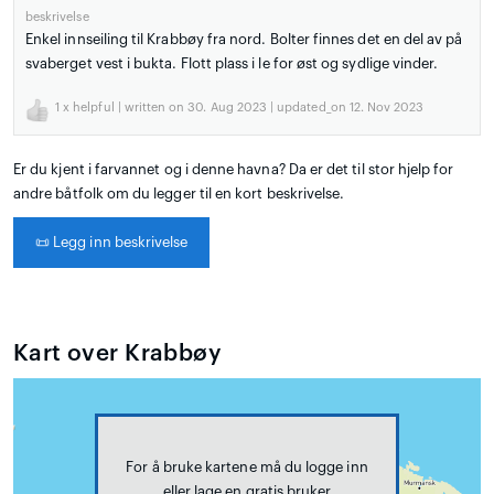
beskrivelse
Enkel innseiling til Krabbøy fra nord. Bolter finnes det en del av på
svaberget vest i bukta. Flott plass i le for øst og sydlige vinder.
1
x helpful | written on 30. Aug 2023 | updated_on 12. Nov 2023
Er du kjent i farvannet og i denne havna? Da er det til stor hjelp for
andre båtfolk om du legger til en kort beskrivelse.
📜
Legg inn beskrivelse
Kart over Krabbøy
For å bruke kartene må du logge inn
eller lage en gratis bruker