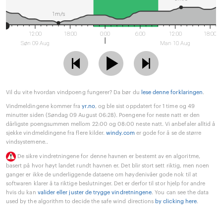
1m/s
12:00
18:00
0:00
6:00
12:00
18:00
Søn 09 Aug
Man 10 Aug
Vil du vite hvordan vindpoeng fungerer? Da bør du
lese denne forklaringen
.
Vindmeldingene kommer fra
yr.no
, og ble sist oppdatert for 1 time og 49
minutter siden (Søndag 09 August 06:28). Poengene for neste natt er den
dårligste poengsummen mellom 22:00 og 08:00 neste natt. Vi anbefaler alltid å
sjekke vindmeldingene fra flere kilder.
windy.com
er gode for å se de større
vindsystemene..
De sikre vindretningene for denne havnen er bestemt av en algoritme,
basert på hvor høyt landet rundt havnen er. Det blir stort sett riktig, men noen
ganger er ikke de underliggende dataene om høydenivåer gode nok til at
softwaren klarer å ta riktige beslutninger. Det er derfor til stor hjelp for andre
hvis du kan
valider eller juster de trygge vindretningene
. You can see the data
used by the algorithm to decide the safe wind directions
by clicking here
.