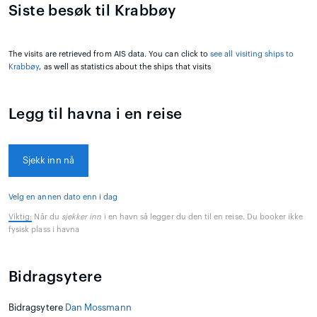
Siste besøk til Krabbøy
The visits are retrieved from AIS data. You can click to
see all visiting ships to
Krabbøy
, as well as statistics about the ships that visits
Legg til havna i en reise
Sjekk inn nå
Velg en annen dato enn i dag
Viktig:
Når du
sjekker inn
i en havn så legger du den til en reise. Du booker ikke
fysisk plass i havna
Bidragsytere
Bidragsytere
Dan Mossmann