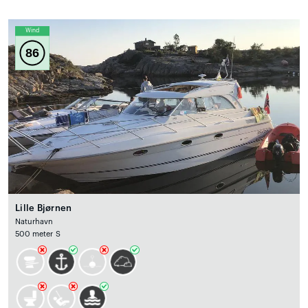
Wind
86
Lille Bjørnen
Naturhavn
500 meter S