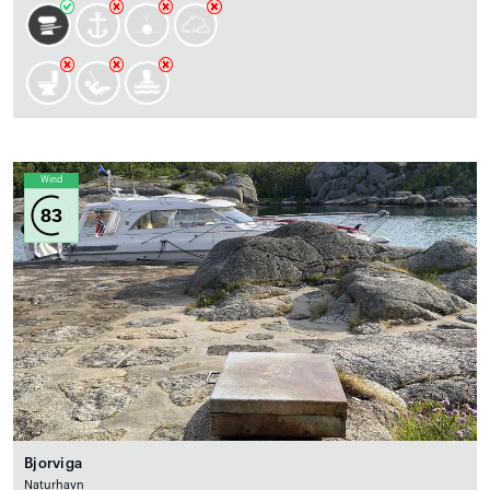
Wind
83
Bjorviga
Naturhavn