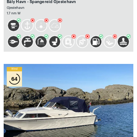
Båly Havn - Spangereid Gjestehavn
Gjestehavn
1.7 nm W
Wind
64