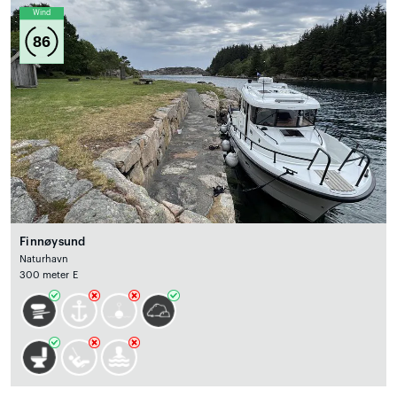
Wind
86
Finnøysund
Naturhavn
300 meter E