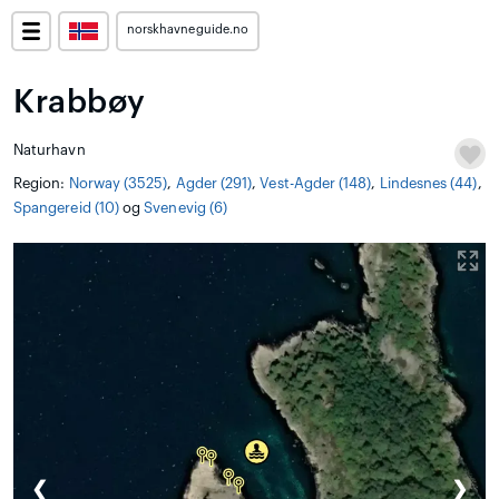
norskhavneguide.no
Krabbøy
Naturhavn
Region:
Norway (3525)
,
Agder (291)
,
Vest-Agder (148)
,
Lindesnes (44)
,
Spangereid (10)
og
Svenevig (6)
❮
❯