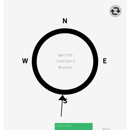
N
Søn 07:00
W
E
7 m/s from S
86 points
S
Next night
9m/s