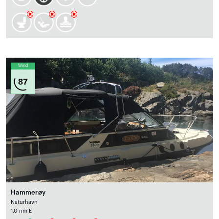
Wind
87
Hammerøy
Naturhavn
1.0 nm E