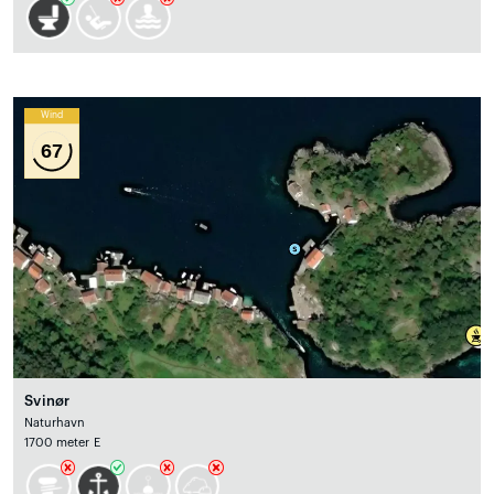
Wind
67
Svinør
Naturhavn
1700 meter E