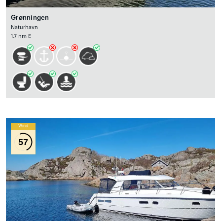
Grønningen
Naturhavn
1.7 nm E
Wind
57