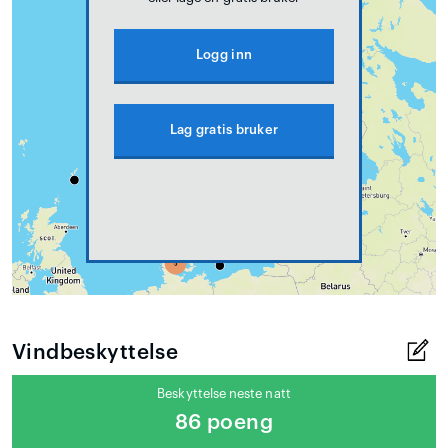
Logg inn
Lag gratis bruker
Vindbeskyttelse
Beskyttelse neste natt
86 poeng