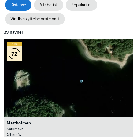
Distanse
Alfabetisk
Popularitet
Vindbeskyttelse neste natt
39
havner
Wind
72
Mattholmen
Naturhavn
2.5 nm W