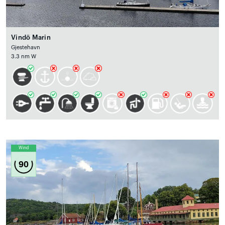
Vindö Marin
Gjestehavn
3.3 nm W
Wind
90