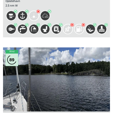
Gjestehavn
2.5 nm W
Wind
89