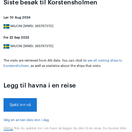
Siste besøk til Korstensholmen
Lør 10 Aug 2024
MAJONI [MMSI: 265797370]
Fre 22 Sep 2023
MAJONI [MMSI: 265797370]
The visits are retrieved from AIS data. You can click to
see all visiting ships to
Korstensholmen
, as well as statistics about the ships that visits
Legg til havna i en reise
Sjekk inn nå
Velg en annen dato enn i dag
Viktig:
Når du
sjekker inn
i en havn så legger du den til en reise. Du booker ikke