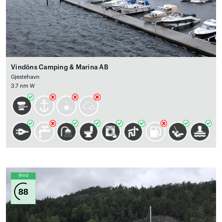
Vindöns Camping & Marina AB
Gjestehavn
3.7 nm W
Wind
88