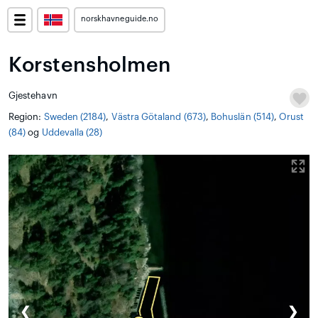
norskhavneguide.no
Korstensholmen
Gjestehavn
Region:
Sweden (2184)
,
Västra Götaland (673)
,
Bohuslän (514)
,
Orust
(84)
og
Uddevalla (28)
❮
❯