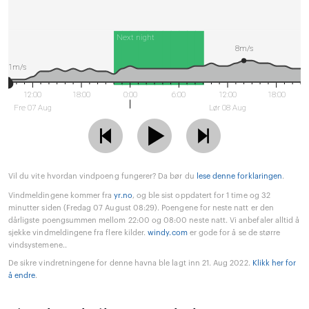
Next night
8m/s
1m/s
12:00
18:00
0:00
6:00
12:00
18:00
Fre 07 Aug
Lør 08 Aug
Vil du vite hvordan vindpoeng fungerer? Da bør du
lese denne forklaringen
.
Vindmeldingene kommer fra
yr.no
, og ble sist oppdatert for 1 time og 32
minutter siden (Fredag 07 August 08:29). Poengene for neste natt er den
dårligste poengsummen mellom 22:00 og 08:00 neste natt. Vi anbefaler alltid å
sjekke vindmeldingene fra flere kilder.
windy.com
er gode for å se de større
vindsystemene..
De sikre vindretningene for denne havna ble lagt inn 21. Aug 2022.
Klikk her for
å endre
.