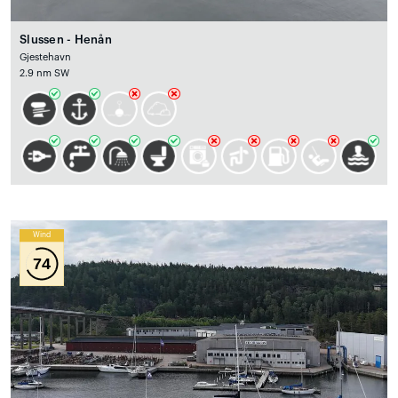
Slussen - Henån
Gjestehavn
2.9 nm SW
Wind
74