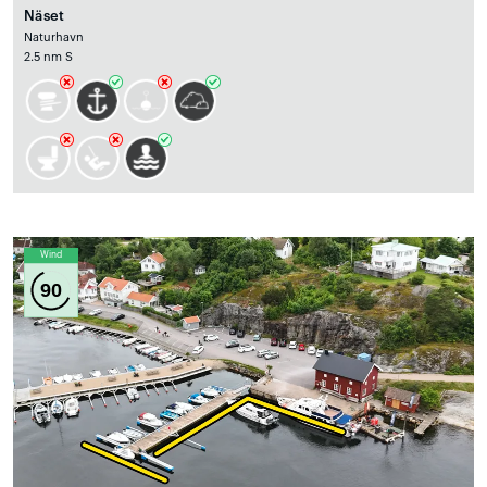
Näset
Naturhavn
2.5 nm S
Wind
90