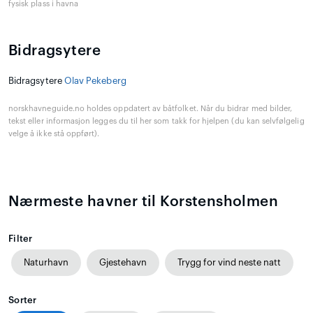
fysisk plass i havna
Bidragsytere
Bidragsytere
Olav Pekeberg
norskhavneguide.no holdes oppdatert av båtfolket. Når du bidrar med bilder,
tekst eller informasjon legges du til her som takk for hjelpen (du kan selvfølgelig
velge å ikke stå oppført).
Nærmeste havner til Korstensholmen
Filter
Naturhavn
Gjestehavn
Trygg for vind neste natt
Sorter