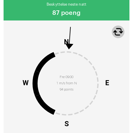
Beskyttelse neste natt
87 poeng
N
Fre 09:00
W
E
1 m/s from N
94 points
S