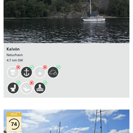
Kalvön
Naturhavn
4.7 nm SW
Wind
74