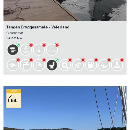
Tangen Bryggesameie - Veierland
Gjestehavn
1.4 nm NW
Wind
64