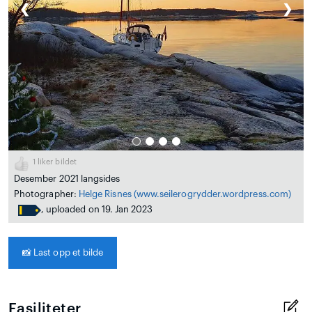
❮
❯
1
liker bildet
Desember 2021 langsides
Photographer:
Helge Risnes
(www.seilerogrydder.wordpress.com)
, uploaded on 19. Jan 2023
📸
Last opp et bilde
Fasiliteter