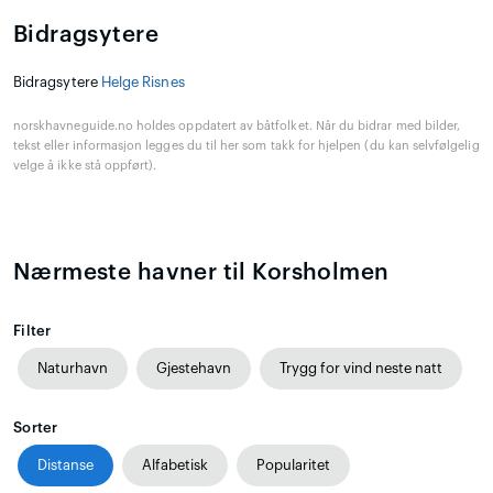
Bidragsytere
Bidragsytere
Helge Risnes
norskhavneguide.no holdes oppdatert av båtfolket. Når du bidrar med bilder,
tekst eller informasjon legges du til her som takk for hjelpen (du kan selvfølgelig
velge å ikke stå oppført).
Nærmeste havner til Korsholmen
Filter
Naturhavn
Gjestehavn
Trygg for vind neste natt
Sorter
Distanse
Alfabetisk
Popularitet