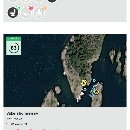
Wind
83
Vakersholmen sv
Naturhavn
1300 meter S