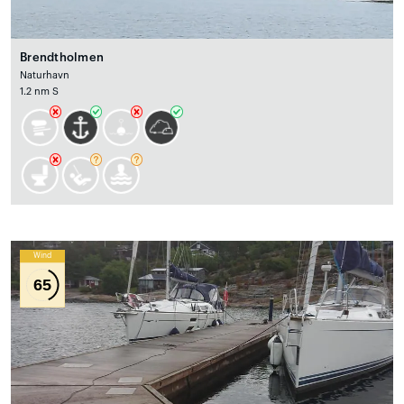
Brendtholmen
Naturhavn
1.2 nm S
Wind
65