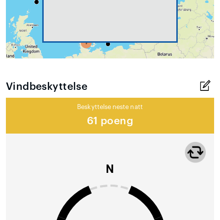
Vindbeskyttelse
Beskyttelse neste natt
61 poeng
N