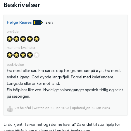
Beskrivelser
Helge Risnes
sier:
område
maritime kvaliteter
beskrivelse
Fra nord eller sør. Fra sør se opp for grunne sør på øya. Fra nord,
enkel tilgang. God dybde langs fjell. Fordel med kulefendere.
Longside eller anker mot land.
Fin bålplass like ved. Nydelige solnedganger spesielt tidlig og seint
på sesongen.
2
x helpful | written on 19. Jan 2023 | updated_on 19. Jan 2023
Er du kjent i farvannet og i denne havna? Da er det til stor hjelp for
andre båtfolk om du legger til en kort beskrivelse.