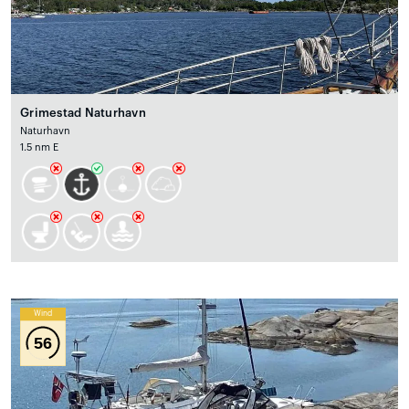
Grimestad Naturhavn
Naturhavn
1.5 nm E
Wind
56