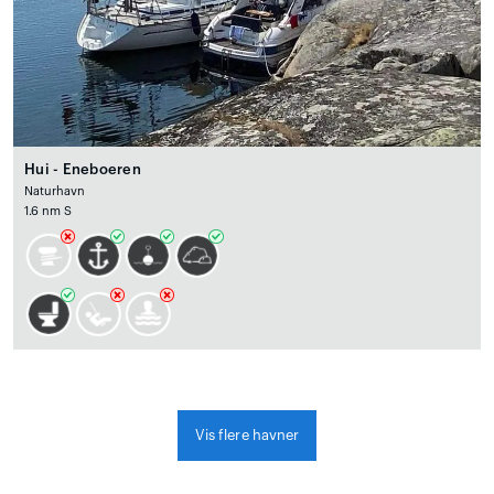
Hui - Eneboeren
Naturhavn
1.6 nm S
Vis flere havner