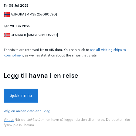
Tir 08 Jul 2025
AURORA [MMSI: 257080590]
Lør 28 Jun 2025
CENIMA II [MMSI: 258095550]
The visits are retrieved from AIS data. You can click to
see all visiting ships to
Korsholmen
, as well as statistics about the ships that visits
Legg til havna i en reise
Sjekk inn nå
Velg en annen dato enn i dag
Viktig:
Når du
sjekker inn
i en havn så legger du den til en reise. Du booker ikke
fysisk plass i havna