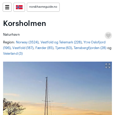
norskhavneguide.no
Korsholmen
Naturhavn
Region:
Norway (3524)
,
Vestfold og Telemark (228)
,
Ytre Oslofjord
(196)
,
Vestfold (187)
,
Færder (85)
,
Tjøme (63)
,
Tønsbergfjorden (28)
og
Veierland (3)