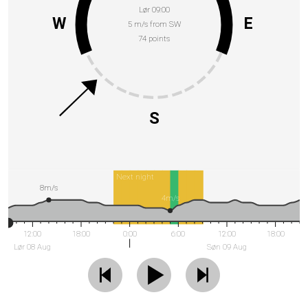
Lør 09:00
W
E
5 m/s from SW
74 points
S
Next night
8m/s
4m/s
12:00
18:00
0:00
6:00
12:00
18:00
Lør 08 Aug
Søn 09 Aug