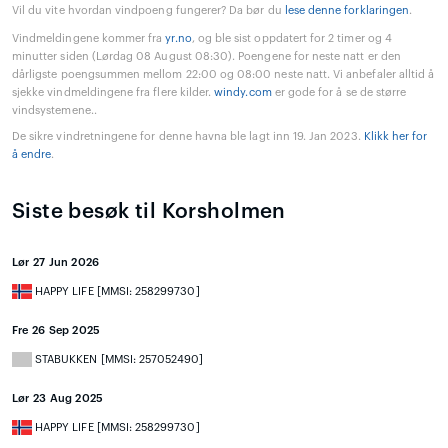
Vil du vite hvordan vindpoeng fungerer? Da bør du
lese denne forklaringen
.
Vindmeldingene kommer fra
yr.no
, og ble sist oppdatert for 2 timer og 4
minutter siden (Lørdag 08 August 08:30). Poengene for neste natt er den
dårligste poengsummen mellom 22:00 og 08:00 neste natt. Vi anbefaler alltid å
sjekke vindmeldingene fra flere kilder.
windy.com
er gode for å se de større
vindsystemene..
De sikre vindretningene for denne havna ble lagt inn 19. Jan 2023.
Klikk her for
å endre
.
Siste besøk til Korsholmen
Lør 27 Jun 2026
HAPPY LIFE [MMSI: 258299730]
Fre 26 Sep 2025
STABUKKEN [MMSI: 257052490]
Lør 23 Aug 2025
HAPPY LIFE [MMSI: 258299730]